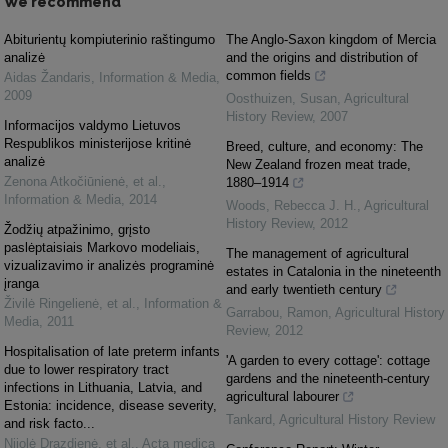
We recommend
Abiturientų kompiuterinio raštingumo
The Anglo-Saxon kingdom of Mercia
analizė
and the origins and distribution of
common fields
Aidas Žandaris
,
Information & Media
,
2009
Oosthuizen, Susan
,
Agricultural
History Review
,
2007
Informacijos valdymo Lietuvos
Respublikos ministerijose kritinė
Breed, culture, and economy: The
analizė
New Zealand frozen meat trade,
Zenona Atkočiūnienė, et al.
,
1880–1914
Information & Media
,
2014
Woods, Rebecca J. H.
,
Agricultural
History Review
,
2012
Žodžių atpažinimo, grįsto
paslėptaisiais Markovo modeliais,
The management of agricultural
vizualizavimo ir analizės programinė
estates in Catalonia in the nineteenth
įranga
and early twentieth century
Živilė Ringelienė, et al.
,
Information &
Garrabou, Ramon
,
Agricultural History
Media
,
2011
Review
,
2012
Hospitalisation of late preterm infants
'A garden to every cottage': cottage
due to lower respiratory tract
gardens and the nineteenth-century
infections in Lithuania, Latvia, and
agricultural labourer
Estonia: incidence, disease severity,
Tankard
,
Agricultural History Review
and risk facto...
Nijolė Drazdienė, et al.
,
Acta medica