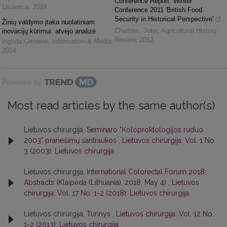
Conference Report: Winter
Lituanica
,
2018
Conference 2011 'British Food
Security in Historical Perspective'
Žinių valdymo įtaka nuolatiniam
Chartres, John
,
Agricultural History
inovacijų kūrimui: atvejo analizė
Review
,
2012
Ingrida Girnienė
,
Information & Media
,
2014
Powered by
Most read articles by the same author(s)
Lietuvos chirurgija,
Seminaro "Koloproktologijos ruduo
2003" pranešimų santraukos
,
Lietuvos chirurgija: Vol. 1 No.
3 (2003): Lietuvos chirurgija
Lietuvos chirurgija,
International Colorectal Forum 2018:
Abstracts (Klaipėda (Lithuania), 2018, May 4)
,
Lietuvos
chirurgija: Vol. 17 No. 1-2 (2018): Lietuvos chirurgija
Lietuvos chirurgija,
Turinys
,
Lietuvos chirurgija: Vol. 12 No.
1-2 (2013): Lietuvos chirurgija