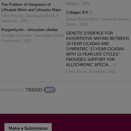
Religion
,
1951
The Problem of Integration of
Lithuania Minor and Lithuania Major
Collagen XIX
Silva Pocytė
,
Sociologija Mintis ir
Sylvie Ricard-Blum
,
Oxford Academic
veiksmas
,
2001
Books
,
2000
Knygnešystė – lietuvybės idealas
GENETIC EVIDENCE FOR
Arvydas Juozaitis
,
Sociologija Mintis
ASSORTATIVE MATING BETWEEN
ir veiksmas
,
2001
13‐YEAR CICADAS AND
SYMPATRIC “17‐YEAR CICADAS
WITH 13‐YEAR LIFE CYCLES”
PROVIDES SUPPORT FOR
ALLOCHRONIC SPECIA...
Chris Simon
,
Evolution
,
2000
Powered by
Make a Submission