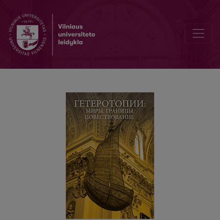
Елочные базары в Санкт-Петербурге на рубеже XIX–XX вв.