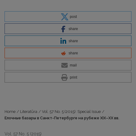
post
share
share
share
mail
print
Home
/
Literatūra
/
Vol. 57 No. 5 (2015): Special Issue
/
Елочные базары в Санкт-Петербурге на рубеже XIX–XX вв.
Vol. 57 No. 5 (2015)