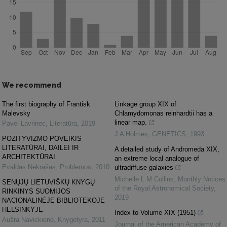
We recommend
The first biography of Frantisk
Linkage group XIX of
Malevsky
Chlamydomonas reinhardtii has a
linear map.
Pavel Lavrinec
,
Literatūra
,
2019
J A Holmes
,
GENETICS
,
1993
POZITYVIZMO POVEIKIS
LITERATŪRAI, DAILEI IR
A detailed study of Andromeda XIX,
ARCHITEKTŪRAI
an extreme local analogue of
Evaldas Nekrašas
,
Problemos
,
2010
ultradiffuse galaxies
Michelle L M Collins
,
Monthly Notices
SENŲJŲ LIETUVIŠKŲ KNYGŲ
of the Royal Astronomical Society
,
RINKINYS SUOMIJOS
2019
NACIONALINĖJE BIBLIOTEKOJE
HELSINKYJE
Index to Volume XIX (1951)
Aušra Navickienė
,
Knygotyra
,
2011
Journal of the American Academy of