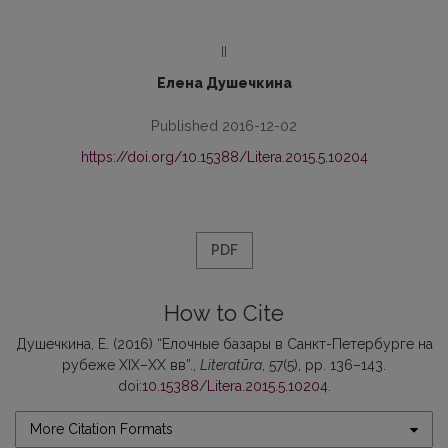
II
Елена Душечкина
Published 2016-12-02
https://doi.org/10.15388/Litera.2015.5.10204
PDF
How to Cite
Душечкина, Е. (2016) “Елочные базары в Санкт-Петербурге на
рубеже XIX–XX вв”.,
Literatūra
, 57(5), pp. 136–143.
doi:
10.15388/Litera.2015.5.10204
.
More Citation Formats