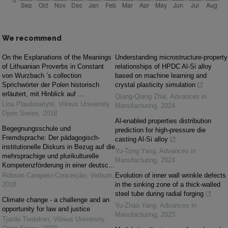
We recommend
On the Explanations of the Meanings
Understanding microstructure-property
of Lithuanian Proverbs in Constant
relationships of HPDC Al-Si alloy
von Wurzbach ’s collection
based on machine learning and
Sprichwörter der Polen historisch
crystal plasticity simulation
erläutert, mit Hinblick auf ...
Qiang-Qiang Zhai
,
Advances in
Lina Plaušinaitytė
,
Vilnius University
Manufacturing
,
2024
Open Series
,
2018
Al-enabled properties distribution
Begegnungsschule und
prediction for high-pressure die
Fremdsprache: Der pädagogisch-
casting Al-Si alloy
institutionelle Diskurs in Bezug auf die
Yu-Tong Yang
,
Advances in
mehrsprachige und plurikulturelle
Manufacturing
,
2024
Kompetenzförderung in einer deutsc...
Robson Carapeto-Conceição
,
Verbum
,
Evolution of inner wall wrinkle defects
2018
in the sinking zone of a thick-walled
steel tube during radial forging
Climate change - a challenge and an
Yu-Zhao Yang
,
Advances in
opportunity for law and justice
Manufacturing
,
2023
Tjarda Tiedeken
,
Vilnius University