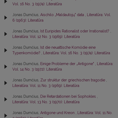
Vol. 16 No. 3 (1974): Literatūra
Jonas Dumčius,
Aischilo „Maldautojų" data
,
Literatūra: Vol.
6 (1963): Literatūra
Jonas Dumčius,
Ist Euripides Rationalist oder Irrationalist?
,
Literatūra: Vol. 12 No. 3 (1969): Literatūra
Jonas Dumčius,
Ist die neuattische Komödie eine
Typenkomödie?
,
Literatūra: Vol. 16 No. 3 (1974): Literatūra
Jonas Dumčius,
Einige Probleme der „Antigone"
,
Literatūra:
Vol. 14 No. 3 (1972): Literatūra
Jonas Dumčius,
Zur struktur der griechischen tragodie
,
Literatūra: Vol. 11 No. 3 (1969): Literatūra
Jonas Dumčius,
Die Retardationen bei Sophokles
,
Literatūra: Vol. 13 No. 3 (1970): Literatūra
Jonas Dumčius,
Antigone und Kreon
,
Literatūra: Vol. 11 No.