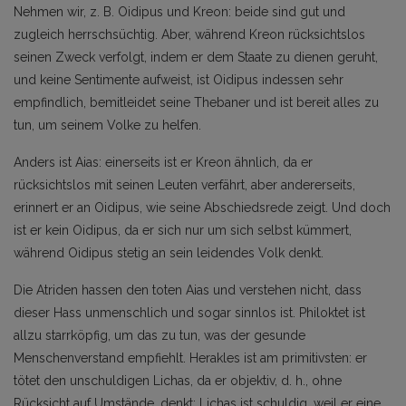
Nehmen wir, z. B. Oidipus und Kreon: beide sind gut und
zugleich herrschsüchtig. Aber, während Kreon rücksichtslos
seinen Zweck verfolgt, indem er dem Staate zu dienen geruht,
und keine Sentimente aufweist, ist Oidipus indessen sehr
empfindlich, bemitleidet seine Thebaner und ist bereit alles zu
tun, um seinem Volke zu helfen.
Anders ist Aias: einerseits ist er Kreon ähnlich, da er
rücksichtslos mit seinen Leuten verfährt, aber andererseits,
erinnert er an Oidipus, wie seine Abschiedsrede zeigt. Und doch
ist er kein Oidipus, da er sich nur um sich selbst kümmert,
während Oidipus stetig an sein leidendes Volk denkt.
Die Atriden hassen den toten Aias und verstehen nicht, dass
dieser Hass unmenschlich und sogar sinnlos ist. Philoktet ist
allzu starrköpfig, um das zu tun, was der gesunde
Menschenverstand empfiehlt. Herakles ist am primitivsten: er
tötet den unschuldigen Lichas, da er objektiv, d. h., ohne
Rücksicht auf Umstände, denkt: Lichas ist schuldig, weil er eine