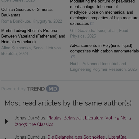
Open Series
,
2023
Modulating the texture of pea-based
meat analogs: Influence of
Odinian Sources of Simonas
methylcellulose on mechanical and
Daukantas
rheological properties of high moisture
Roma Bončkutė
,
Knygotyra
,
2022
extrudates
Martin Ludwig Rhesa’s Prutena:
G.I. Saavedra Isusi, et al.
,
Food
Between Vaterland (Fatherland) and
Physics
,
2025
Heimat (Homeland)
Advancements in Poly(ionic liquid)
Alina Kuzborska
,
Senoji Lietuvos
composites with carbon nanomaterials
literatūra
,
2024
Hui Li
,
Advanced Industrial and
Engineering Polymer Research
,
2025
Powered by
Most read articles by the same author(s)
Jonas Dumčius,
Plautas. Belaisviai
,
Literatūra: Vol. 49 No. 3
(2007): the Classics
Jonas Dumčius,
Die Dejaneira des Sophokles
,
Literatūra: