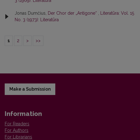
3 (1969): Literatūra
Jonas Dumčius,
Der Chor der „Antigone“
,
Literatūra: Vol. 15
No. 3 (1973): Literatūra
1
2
>
>>
Make a Submission
Information
For Readers
For Authors
For Librarians