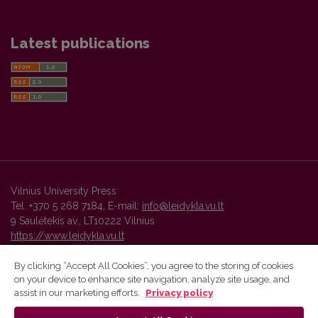
Latest publications
Vilnius University Press
Tel. +370 5 268 7184, E-mail:
info@leidykla.vu.lt
9 Saulėtekis av., LT10222 Vilnius
https://www.leidykla.vu.lt
By clicking “Accept All Cookies”, you agree to the storing of cookies
on your device to enhance site navigation, analyze site usage, and
Vilnius University Press platform and metadata are distributed by
assist in our marketing efforts.
Privacy policy
Creative Commons International License
.