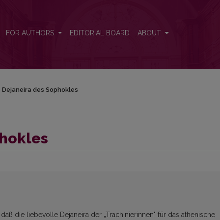
FOR AUTHORS
EDITORIAL BOARD
ABOUT
e Dejaneira des Sophokles
phokles
daß die liebevolle Dejaneira der „Trachinierinnen" für das athenische