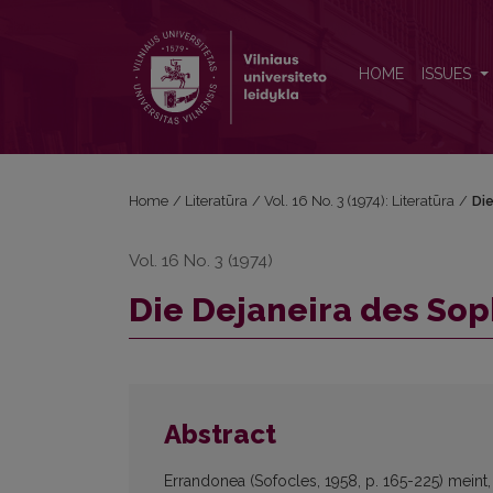
Die Dejaneira des Sophokles
HOME
ISSUES
Home
/
Literatūra
/
Vol. 16 No. 3 (1974): Literatūra
/
Di
Vol. 16 No. 3 (1974)
Die Dejaneira des So
Abstract
Errandonea (Sofocles, 1958, p. 165-225) meint, 