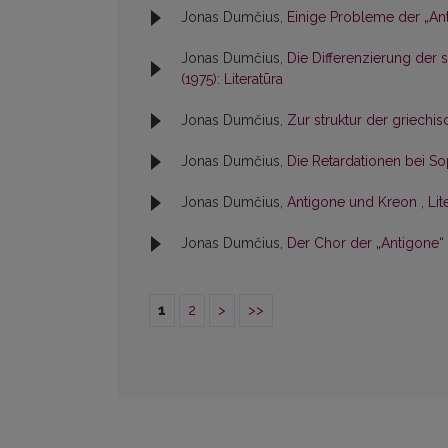
Jonas Dumčius,
Einige Probleme der „An
Jonas Dumčius,
Die Differenzierung der
(1975): Literatūra
Jonas Dumčius,
Zur struktur der griechi
Jonas Dumčius,
Die Retardationen bei S
Jonas Dumčius,
Antigone und Kreon
,
Lit
Jonas Dumčius,
Der Chor der „Antigone“
1
2
>
>>