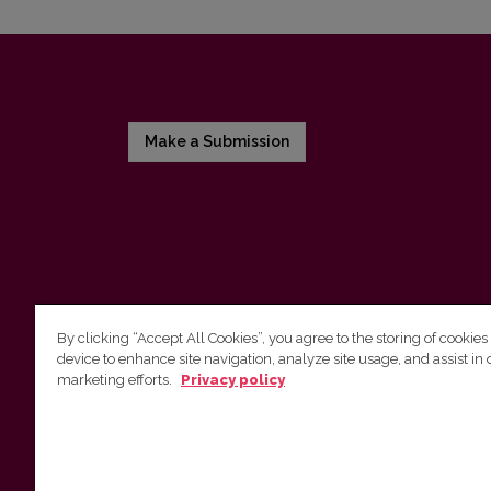
Make a Submission
By clicking “Accept All Cookies”, you agree to the storing of cookies
device to enhance site navigation, analyze site usage, and assist in 
Vilnius University Press
marketing efforts.
Privacy policy
Tel. +370 5 268 7184, E-mail:
info@leidykla.vu.lt
9 Saulėtekis av., LT10222 Vilnius
https://www.leidykla.vu.lt