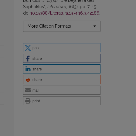
Dumčius, J. (1974) “Die Dejaneira des
Sophokles”,
Literatūra
, 16(3), pp. 7–15.
doi:
10.15388/Literatura.1974.16.3.42186
.
More Citation Formats
post
share
share
share
mail
print