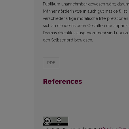
Publikum unannehmbar gewesen wäre; darum s
Männermörderin (wenn auch gut maskiert) ist. 
verschiedenartige moralische Interpretatione
sich an die idealisierten Gestalten der soph
Dramas (Herakles ausgenommen) sind überzeugt
den Selbstmord bewiesen.
PDF
References
This work is licensed under a
Creative Commo