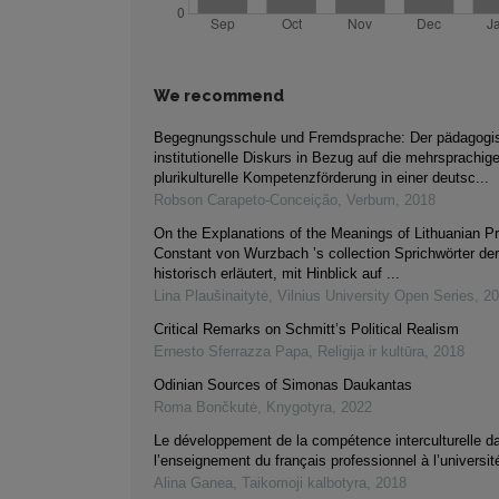
We recommend
Begegnungsschule und Fremdsprache: Der pädagogi
institutionelle Diskurs in Bezug auf die mehrsprachig
plurikulturelle Kompetenzförderung in einer deutsc...
Robson Carapeto-Conceição
,
Verbum
,
2018
On the Explanations of the Meanings of Lithuanian Pr
Constant von Wurzbach ’s collection Sprichwörter de
historisch erläutert, mit Hinblick auf ...
Lina Plaušinaitytė
,
Vilnius University Open Series
,
20
Critical Remarks on Schmitt’s Political Realism
Ernesto Sferrazza Papa
,
Religija ir kultūra
,
2018
Odinian Sources of Simonas Daukantas
Roma Bončkutė
,
Knygotyra
,
2022
Le développement de la compétence interculturelle d
l’enseignement du français professionnel à l’universit
Alina Ganea
,
Taikomoji kalbotyra
,
2018