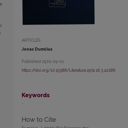
se
es
h
ARTICLES
Jonas Dumčius
Published 1974-09-01
https://doi.org/10.15388/Literatura.1974.16.3.42186
Keywords
-
How to Cite