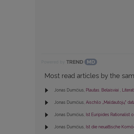
Powered by
Most read articles by the sam
Jonas Dumčius,
Plautas. Belaisviai
,
Litera
Jonas Dumčius,
Aischilo „Maldautojų" da
Jonas Dumčius,
Ist Euripides Rationalist o
Jonas Dumčius,
Ist die neuattische Ko