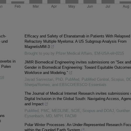
sch-
Efficacy and Safety of Elranatamab in Patients With Relapsed 
e und
Refractory Multiple Myeloma: A US Subgroup Analysis From
MagnetisMM-3
Brought to you by Pfizer Medical Affairs, EM-USA-elr-0215
overbs in
JMIR Biomedical Engineering invites submissions on “Sex and
r Polen
Gender in Biomedical Engineering: Toward Equitable Outcomes
Workforce and Modeling.”
18
Javad Sarvestan, PhD, PubMed, PubMed Central, Scopus, D
Sherpa/Romeo, and EBSCO/EBSCO Essentials
The Journal of Medical Internet Research invites submissions 
Digital Inclusion in the Global South: Navigating Access, Agen
and Impact
PubMed, PMC, MEDLINE, SCIE, Scopus and DOAJ, Gunther
ans
Eysenbach, MD, MPH, FACMI
é
Polar Winter Processes: An Under-Represented Research Foc
within the Coupled Earth System