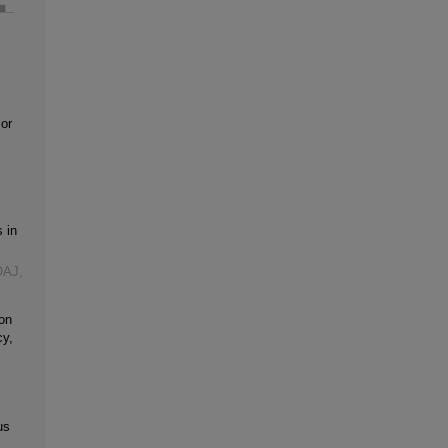
or
 in
OAJ,
on
cy,
us