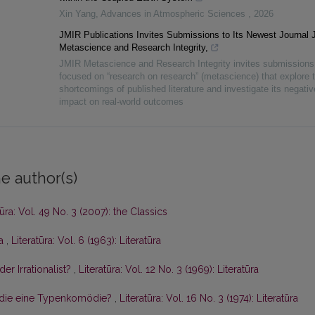
Xin Yang
,
Advances in Atmospheric Sciences
,
2026
JMIR Publications Invites Submissions to Its Newest Journal
Metascience and Research Integrity,
JMIR Metascience and Research Integrity invites submissions
focused on “research on research” (metascience) that explore 
shortcomings of published literature and investigate its negativ
impact on real-world outcomes
e author(s)
tūra: Vol. 49 No. 3 (2007): the Classics
ta
,
Literatūra: Vol. 6 (1963): Literatūra
der Irrationalist?
,
Literatūra: Vol. 12 No. 3 (1969): Literatūra
mödie eine Typenkomödie?
,
Literatūra: Vol. 16 No. 3 (1974): Literatūra