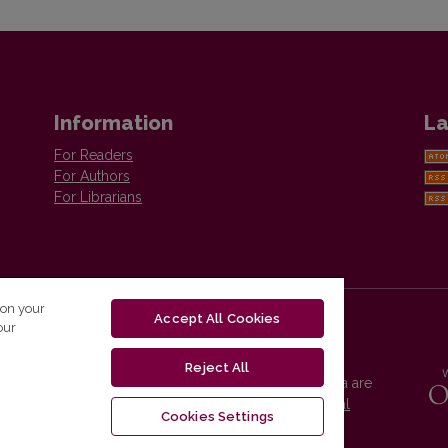
Information
La
For Readers
For Authors
For Librarians
 on your
Accept All Cookies
our
Reject All
Vilnius University Press platform and metadata are
distributed by
Creative Commons International
Cookies Settings
License
.