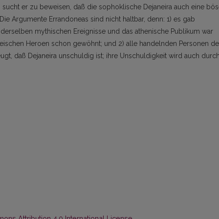
ucht er zu beweisen, daß die sophoklische Dejaneira auch eine bö
Die Argumente Errandoneas sind nicht haltbar, denn: 1) es gab
n derselben mythischen Ereignisse und das athenische Publikum war
okleischen Heroen schon gewöhnt; und 2) alle handelnden Personen d
, daß Dejaneira unschuldig ist; ihre Unschuldigkeit wird auch durc
ns Attribution 4.0 International License
.