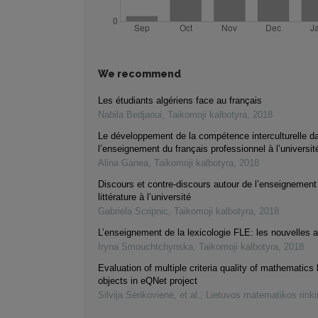
We recommend
Les étudiants algériens face au français
Nabila Bedjaoui
,
Taikomoji kalbotyra
,
2018
Le développement de la compétence interculturelle d
l’enseignement du français professionnel à l’universit
Alina Ganea
,
Taikomoji kalbotyra
,
2018
Discours et contre-discours autour de l’enseignement
littérature à l’université
Gabriela Scripnic
,
Taikomoji kalbotyra
,
2018
L’enseignement de la lexicologie FLE: les nouvelles 
Iryna Smouchtchynska
,
Taikomoji kalbotyra
,
2018
Evaluation of multiple criteria quality of mathematics 
objects in eQNet project
Silvija Sėrikovienė, et al.
,
Lietuvos matematikos rink