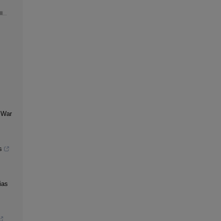
 War
s
ias