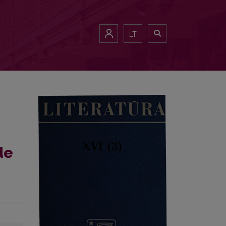
ste"
LT
de