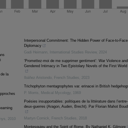
Interpersonal Commitment: The Hidden Power of Face-to-Face
Diplomacy
Gadi Heimann
,
International Studies Review
,
2024
ans
é
‘Promettez-moi de me supprimer gentiment’: War Violence and
Gendered Intimacy in Two Epistolary Novels of the First World
 de la
Ibáñez Aristondo
,
French Studies
,
2023
Trichophyton mentagrophytes var. erinacei in British hedgehog
P. Morris
,
Medical Mycology
,
1969
approches
Poésies insupportables: politiques de la littérature dans l’entre-
deux-guerres (Aragon, Auden, Brecht). Par Florian Mahot Boud
learning
Martyn Cornick
,
French Studies
,
2018
inys
,
2010
Montesquieu and the Spirit of Rome. By Nathaniel K. Gilmore