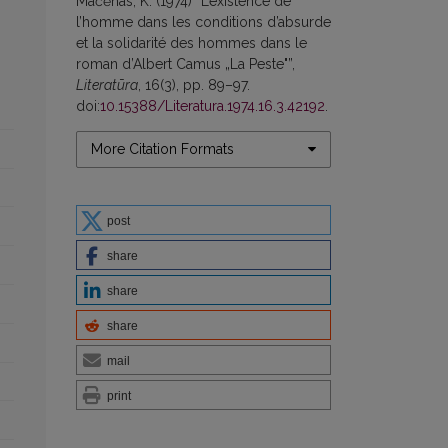
Mačėnas, K. (1974) “L’existence de
l’homme dans les conditions d’absurde
et la solidarité des hommes dans le
roman d’Albert Camus „La Peste"”,
Literatūra
, 16(3), pp. 89–97.
doi:
10.15388/Literatura.1974.16.3.42192
.
More Citation Formats
post
share
share
share
mail
print