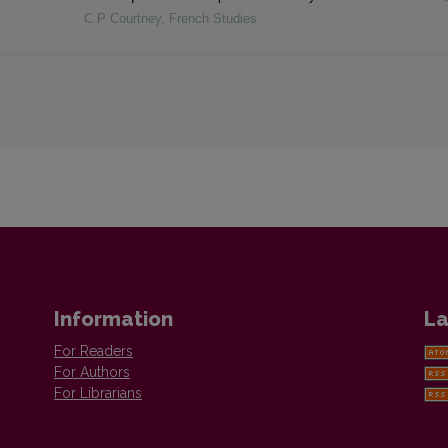
C P Courtney
,
French Studies
Information
La
For Readers
For Authors
For Librarians