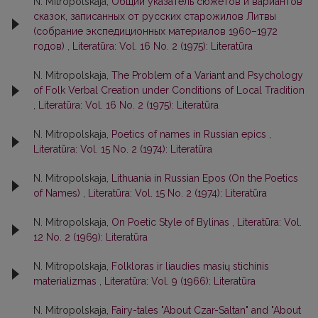
N. Mitropolskaja,
Общий указатель сюжетов и вариантов
сказок, записанных от русских старожилов Литвы
(собрание экспедиционных материалов 1960–1972
годов)
,
Literatūra: Vol. 16 No. 2 (1975): Literatūra
N. Mitropolskaja,
The Problem of a Variant and Psychology
of Folk Verbal Creation under Conditions of Local Tradition
,
Literatūra: Vol. 16 No. 2 (1975): Literatūra
N. Mitropolskaja,
Poetics of names in Russian epics
,
Literatūra: Vol. 15 No. 2 (1974): Literatūra
N. Mitropolskaja,
Lithuania in Russian Epos (On the Poetics
of Names)
,
Literatūra: Vol. 15 No. 2 (1974): Literatūra
N. Mitropolskaja,
On Poetic Style of Bylinas
,
Literatūra: Vol.
12 No. 2 (1969): Literatūra
N. Mitropolskaja,
Folkloras ir liaudies masių stichinis
materializmas
,
Literatūra: Vol. 9 (1966): Literatūra
N. Mitropolskaja,
Fairy-tales "About Czar-Saltan" and "About