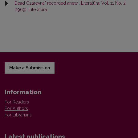
Dead Czarevna" recorded anew
,
Literatūra: Vol. 11 No. 2
(1969): Literatūra
Make a Submission
Information
For Readers
For Authors
For Librarians
Latest publications