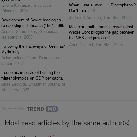
When I use a word . . . Dinitrophenol?
Елена Коницкая
,
Slavistica
Don’t take it
Vilnensis
,
2013
Jeffrey K Aronson
,
The BMJ
,
2023
Development of Soviet Ideological
Censorship in Lithuania (1964–1989)
Malcolm Faulk: forensic psychiatrist
Andrius Skorupskas
,
Genocidas ir
whose work bridged the gap between
rezistencija
,
2005
the NHS and prisons
Anne Gulland
,
The BMJ
,
2025
Following the Pathways of Greimas’
Mythology
Daiva Vaitkevičienė
,
Tautosakos
darbai
,
2017
Economic impacts of hosting the
winter olympics on GDP per capita
Aistė Žečkytė
,
Lithuanian Journal of
Statistics
,
2022
Powered by
Most read articles by the same author(s)