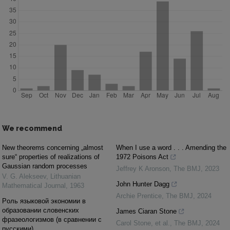
We recommend
New theorems concerning „almost
When I use a word . . . Amending the
sure“ properties of realizations of
1972 Poisons Act
Gaussian random processes
Jeffrey K Aronson
,
The BMJ
,
2023
V. G. Alekseev
,
Lithuanian
John Hunter Dagg
Mathematical Journal
,
1963
Archie Prentice
,
The BMJ
,
2024
Pоль языковой экономии в
образовании словенских
James Ciaran Stone
фразеологизмов (в сравнении с
Carol Stone, et al.
,
The BMJ
,
2024
русскими)