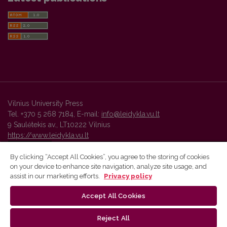
Vilnius University Press
Tel. +370 5 268 7184, E-mail:
info@leidykla.vu.lt
9 Saulėtekis av., LT10222 Vilnius
https://www.leidykla.vu.lt
By clicking “Accept All Cookies”, you agree to the storing of cookies
on your device to enhance site navigation, analyze site usage, and
Vilnius University Press platform and metadata are distributed by
assist in our marketing efforts.
Privacy policy
Creative Commons International License
.
Accept All Cookies
Reject All