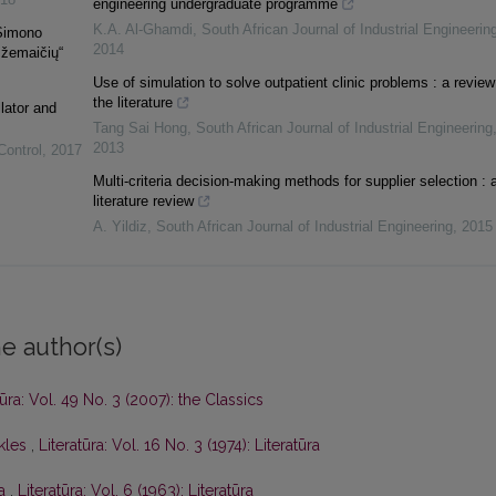
engineering undergraduate programme
K.A. Al-Ghamdi
,
South African Journal of Industrial Engineerin
 Simono
2014
 žemaičių“
Use of simulation to solve outpatient clinic problems : a review
the literature
lator and
Tang Sai Hong
,
South African Journal of Industrial Engineering
2013
Control
,
2017
Multi-criteria decision-making methods for supplier selection : 
literature review
A. Yildiz
,
South African Journal of Industrial Engineering
,
2015
e author(s)
tūra: Vol. 49 No. 3 (2007): the Classics
kles
,
Literatūra: Vol. 16 No. 3 (1974): Literatūra
ta
,
Literatūra: Vol. 6 (1963): Literatūra