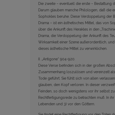
Die zweite – eventuell die erste – Bestattung d
Darum glauben manche Philologen, daß die er
Sophokles beruhe. Diese Verdoppelung der B
Drama – ist ein ästhetisches Mittel, das von S
über die Ankunft des Herakles in den „Trachin
Drama, die Verdoppelung der Ankunft des Teu
Wirksamkeit einer Szene außerordentlich, und
dieses ästhetische Mittel zu verwirklichen.
II. „Antigone“ 904-920.
Diese Verse befinden sich in der großen Abschi
Zusammenhang loszulösen und vereinzelt als 
Tode geführt. Sie fühlt sich von allen verlasse
glauben, den Kopf verloren. In dieser verzweife
Feinden, so doch wenigstens vor ihr selbst zu
Rechtfertigungsrede zu betrachten muß. In ihr 
Lebenden und 3) vor den Göttern.
Sie findet eine Rechtfertigung vor den Toten da