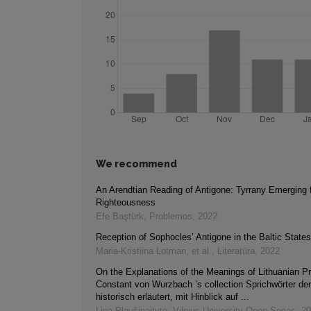
We recommend
An Arendtian Reading of Antigone: Tyrrany Emerging 
Righteousness
Efe Baştürk
,
Problemos
,
2022
Reception of Sophocles’ Antigone in the Baltic States
Maria-Kristiina Lotman, et al.
,
Literatūra
,
2022
On the Explanations of the Meanings of Lithuanian Pr
Constant von Wurzbach ’s collection Sprichwörter de
historisch erläutert, mit Hinblick auf ...
Lina Plaušinaitytė
,
Vilnius University Open Series
,
20