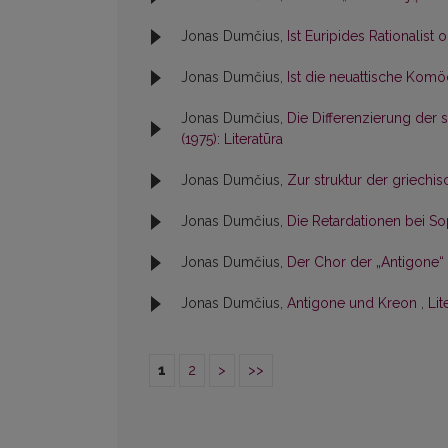
Jonas Dumčius,
Ist Euripides Rationalist o
Jonas Dumčius,
Ist die neuattische Ko
Jonas Dumčius,
Die Differenzierung der
(1975): Literatūra
Jonas Dumčius,
Zur struktur der griechi
Jonas Dumčius,
Die Retardationen bei S
Jonas Dumčius,
Der Chor der „Antigone“
Jonas Dumčius,
Antigone und Kreon
,
Lit
1
2
>
>>