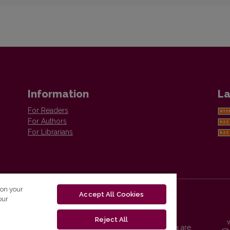
Information
La
For Readers
For Authors
For Librarians
 on your
Accept All Cookies
our
Reject All
Vilnius University Press platform and metadata are