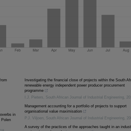
from
Investigating the financial close of projects within the South Af
renewable energy independent power producer procurement
programme
I.J. Pieters
,
South African Journal of Industrial Engineering
,
20
Management accounting for a portfolio of projects to support
organisational value maximisation
overbs in
P.J. Viljoen
,
South African Journal of Industrial Engineering
,
20
r Polen
A survey of the practices of the approaches taught in an industr
18