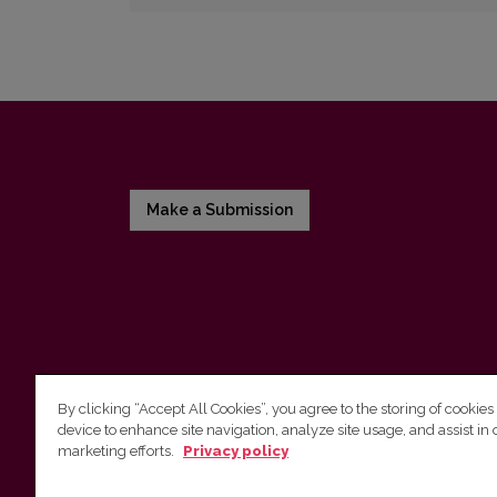
Make a Submission
By clicking “Accept All Cookies”, you agree to the storing of cookies
device to enhance site navigation, analyze site usage, and assist in 
Vilnius University Press
marketing efforts.
Privacy policy
Tel. +370 5 268 7184, E-mail:
info@leidykla.vu.lt