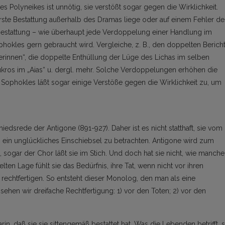
es Polyneikes ist unnötig, sie verstößt sogar gegen die Wirklichkeit.
ste Bestattung außerhalb des Dramas liege oder auf einem Fehler de
estattung – wie überhaupt jede Verdoppelung einer Handlung im
ophokles gern gebraucht wird. Vergleiche, z. B., den doppelten Berich
ierinnen“, die doppelte Enthüllung der Lüge des Lichas im selben
kros im „Aias“ u. dergl. mehr. Solche Verdoppelungen erhöhen die
 Sophokles läßt sogar einige Verstöße gegen die Wirklichkeit zu, um
edsrede der Antigone (891-927). Daher ist es nicht statthaft, sie vom
ein unglückliches Einschiebsel zu betrachten. Antigone wird zum
n, sogar der Chor läßt sie im Stich. Und doch hat sie nicht, wie manche
lten Lage fühlt sie das Bedürfnis, ihre Tat, wenn nicht vor ihren
 rechtfertigen. So entsteht dieser Monolog, den man als eine
sehen wir dreifache Rechtfertigung: 1) vor den Toten; 2) vor den
rin, daß sie sie sittengemäß bestattet hat. Was die Lebenden betrifft, 