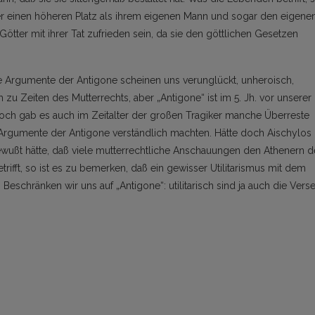
der einen höheren Platz als ihrem eigenen Mann und sogar den eigene
Götter mit ihrer Tat zufrieden sein, da sie den göttlichen Gesetzen
e Argumente der Antigone scheinen uns verunglückt, unheroisch,
ch zu Zeiten des Mutterrechts, aber „Antigone“ ist im 5. Jh. vor unserer
ch gab es auch im Zeitalter der großen Tragiker manche Überreste
 Argumente der Antigone verständlich machten. Hätte doch Aischylos
wußt hätte, daß viele mutterrechtliche Anschauungen den Athenern d
trifft, so ist es zu bemerken, daß ein gewisser Utilitarismus mit dem
Beschränken wir uns auf „Antigone“: utilitarisch sind ja auch die Vers