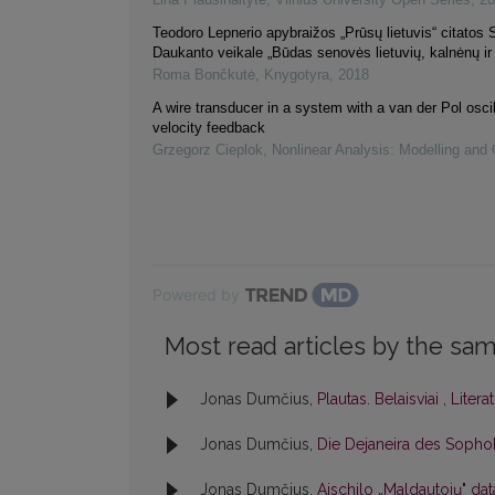
Teodoro Lepnerio apybraižos „Prūsų lietuvis“ citatos
Daukanto veikale „Būdas senovės lietuvių, kalnėnų ir
Roma Bončkutė
,
Knygotyra
,
2018
A wire transducer in a system with a van der Pol oscil
velocity feedback
Grzegorz Cieplok
,
Nonlinear Analysis: Modelling and 
Powered by
Most read articles by the sam
Jonas Dumčius,
Plautas. Belaisviai
,
Litera
Jonas Dumčius,
Die Dejaneira des Sopho
Jonas Dumčius,
Aischilo „Maldautojų" da