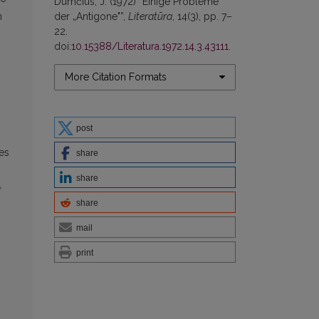
Dumčius, J. (1972) “Einige Probleme
der „Antigone"”,
Literatūra
, 14(3), pp. 7–
n
22.
doi:
10.15388/Literatura.1972.14.3.43111
.
More Citation Formats
post
es
share
share
e
share
mail
print