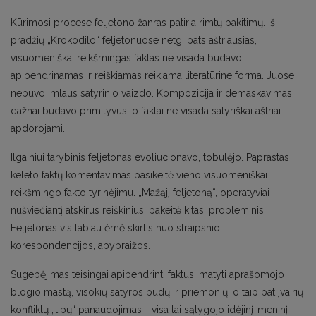
Kūrimosi procese feljetono žanras patiria rimtų pakitimų. Iš
pradžių „Krokodilo“ feljetonuose netgi pats aštriausias,
visuomeniškai reikšmingas faktas ne visada būdavo
apibendrinamas ir reiškiamas reikiama literatūrine forma. Juose
nebuvo imlaus satyrinio vaizdo. Kompozicija ir demaskavimas
dažnai būdavo primityvūs, o faktai ne visada satyriškai aštriai
apdorojami.
Ilgainiui tarybinis feljetonas evoliucionavo, tobulėjo. Paprastas
keleto faktų komentavimas pasikeitė vieno visuomeniškai
reikšmingo fakto tyrinėjimu. „Mažąjį feljetoną“, operatyviai
nušviečiantį atskirus reiškinius, pakeitė kitas, probleminis.
Feljetonas vis labiau ėmė skirtis nuo straipsnio,
korespondencijos, apybraižos.
Sugebėjimas teisingai apibendrinti faktus, matyti aprašomojo
blogio mastą, visokių satyros būdų ir priemonių, o taip pat įvairių
konfliktų „tipų“ panaudojimas - visa tai sąlygojo idėjinį-meninį