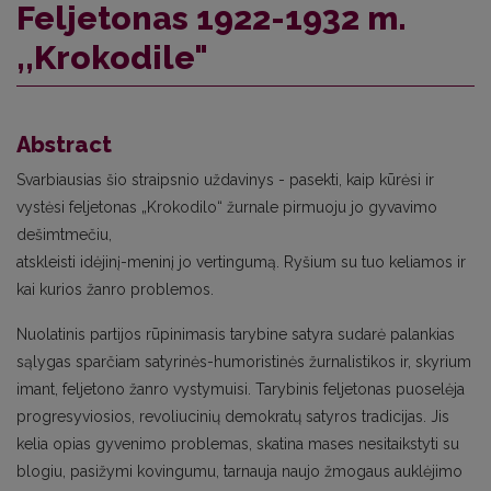
Feljetonas 1922-1932 m.
,,Krokodile"
Abstract
Svarbiausias šio straipsnio uždavinys - pasekti, kaip kūrėsi ir
vystėsi feljetonas „Krokodilo“ žurnale pirmuoju jo gyvavimo
dešimtmečiu,
atskleisti idėjinį-meninį jo vertingumą. Ryšium su tuo keliamos ir
kai kurios žanro problemos.
Nuolatinis partijos rūpinimasis tarybine satyra sudarė palankias
sąlygas sparčiam satyrinės-humoristinės žurnalistikos ir, skyrium
imant, feljetono žanro vystymuisi. Tarybinis feljetonas puoselėja
progresyviosios, revoliucinių demokratų satyros tradicijas. Jis
kelia opias gyvenimo problemas, skatina mases nesitaikstyti su
blogiu, pasižymi kovingumu, tarnauja naujo žmogaus auklėjimo