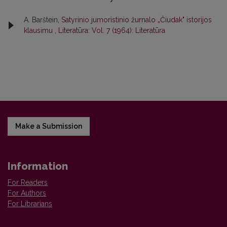
A. Barštein,
Satyrinio jumoristinio žurnalo „Čiudak" istorijos
klausimu
,
Literatūra: Vol. 7 (1964): Literatūra
Make a Submission
Information
For Readers
For Authors
For Librarians