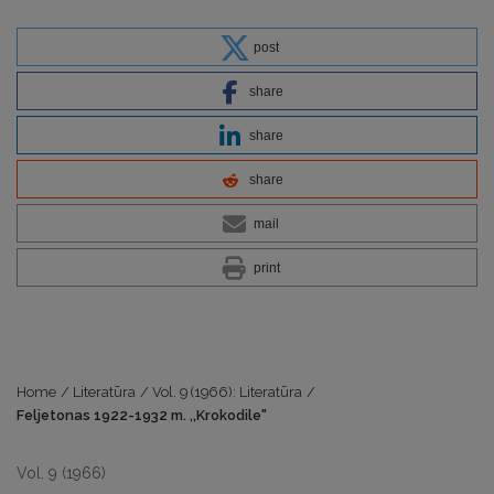
post
share
share
share
mail
print
Home
/
Literatūra
/
Vol. 9 (1966): Literatūra
/
Feljetonas 1922-1932 m. ,,Krokodile"
Vol. 9 (1966)