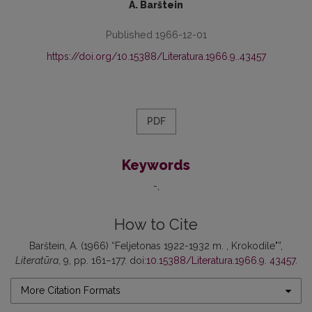
A. Barštein
Published 1966-12-01
https://doi.org/10.15388/Literatura.1966.9..43457
PDF
Keywords
-
How to Cite
Barštein, A. (1966) “Feljetonas 1922-1932 m. , Krokodile"”,
Literatūra
, 9, pp. 161–177. doi:
10.15388/Literatura.1966.9. 43457
.
More Citation Formats