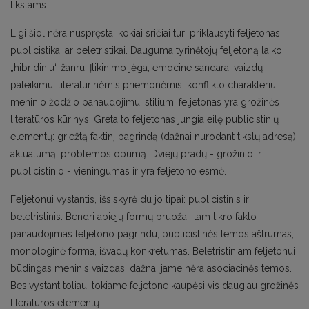
tikslams.
Ligi šiol nėra nuspręsta, kokiai sričiai turi priklausyti feljetonas:
publicistikai ar beletristikai. Dauguma tyrinėtojų feljetoną laiko
„hibridiniu“ žanru. Įtikinimo jėga, emocine sandara, vaizdų
pateikimu, literatūrinėmis priemonėmis, konflikto charakteriu,
meninio žodžio panaudojimu, stiliumi feljetonas yra grožinės
literatūros kūrinys. Greta to feljetonas jungia eilę publicistinių
elementų: griežtą faktinį pagrindą (dažnai nurodant tikslų adresą),
aktualumą, problemos opumą. Dviejų pradų - grožinio ir
publicistinio - vieningumas ir yra feljetono esmė.
Feljetonui vystantis, išsiskyrė du jo tipai: publicistinis ir
beletristinis. Bendri abiejų formų bruožai: tam tikro fakto
panaudojimas feljetono pagrindu, publicistinės temos aštrumas,
monologinė forma, išvadų konkretumas. Beletristiniam feljetonui
būdingas meninis vaizdas, dažnai jame nėra asociacinės temos.
Besivystant toliau, tokiame feljetone kaupėsi vis daugiau grožinės
literatūros elementų.