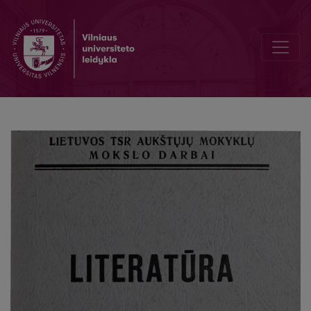
Feljetonas 1922-1932 m. ,,Krokodile"