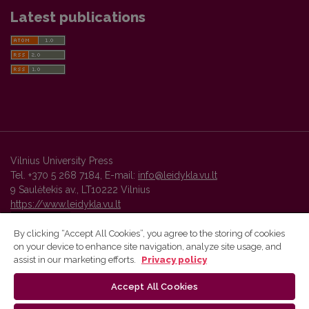
Latest publications
Vilnius University Press
Tel. +370 5 268 7184, E-mail:
info@leidykla.vu.lt
9 Saulėtekis av., LT10222 Vilnius
https://www.leidykla.vu.lt
By clicking “Accept All Cookies”, you agree to the storing of cookies
on your device to enhance site navigation, analyze site usage, and
Vilnius University Press platform and metadata are distributed by
assist in our marketing efforts.
Privacy policy
Creative Commons International License
.
Accept All Cookies