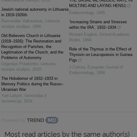
matematikos rinkinys
,
2010
THE BASAL METABOLIC RATE IN
MOLTING AND LAYING HENS1
Jewish national autonomy in Lithuania
Endocrinology
,
1945
in 1919-1926th
Raimundas Valkauskas
,
Lietuvos
‘Increasing Strains and Stresses
istorijos studijos
,
1996
within the IRA’, 1932–1934
Richard English
,
Oxford Academic
Old Believers Church in Lithuania
Books
,
1994
(1918–1926): The Restoration and
Recognition of Parishes, the
Role of the Thymus in the Effect of
Legitimation of the Church, and the
Thyroxin on Leucopoiesis in Guinea
Problems of Autonomy
Pigs
Grigorijus Potašenko
,
Lietuvos
J Comsa
,
European Journal of
istorijos studijos
,
2020
Endocrinology
,
1958
The Holodomor of 1932–1933 in
Memory Politics during the Russo–
Ukrainian War
Yurii Latysh
,
Genocidas ir
rezistencija
,
2024
Powered by
Most read articles by the same author(s)