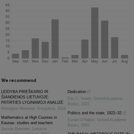
We recommend
LEIDYBA PRIEŠKARIO IR
Dedication
ŠIANDIENOS LIETUVOJE:
Eric C. Smith
,
Oxford Academic
PATIRTIES LYGINAMOJI ANALIZĖ
Books
,
2022
Remigijus Misiūnas
,
Knygotyra
,
2014
Politics and the state, 1922–32
Mathematics at High Courses in
Eunan O’Halpin
,
Oxford Academic
Kaunas: studies and teachers
Books
,
2003
Juozas Banionis
,
Lietuvos