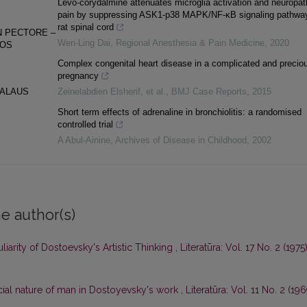
Levo-corydalmine attenuates microglia activation and neuropat
pain by suppressing ASK1-p38 MAPK/NF-κB signaling pathway
rat spinal cord
N PECTORE –
Wen-Ling Dai
,
Regional Anesthesia & Pain Medicine
,
2020
GOS
Complex congenital heart disease in a complicated and precio
pregnancy
NALAUS
Zeinelabdien Elsherif, et al.
,
BMJ Case Reports
,
2015
Short term effects of adrenaline in bronchiolitis: a randomised
controlled trial
A Abul-Ainine
,
Archives of Disease in Childhood
,
2002
e author(s)
uliarity of Dostoevsky's Artistic Thinking
,
Literatūra: Vol. 17 No. 2 (1975)
ocial nature of man in Dostoyevsky's work
,
Literatūra: Vol. 11 No. 2 (196