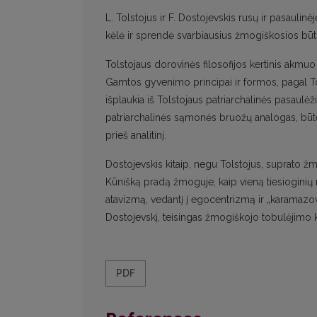
L. Tolstojus ir F. Dostojevskis rusų ir pasaulinėj
kėlė ir sprendė svarbiausius žmogiškosios būt
Tolstojaus dorovinės filosofijos kertinis akmuo 
Gamtos gyvenimo principai ir formos, pagal To
išplaukia iš Tolstojaus patriarchalinės pasaulėž
patriarchalinės sąmonės bruožų analogas, būte
prieš analitinį.
Dostojevskis kitaip, negu Tolstojus, suprato žmo
Kūnišką pradą žmoguje, kaip vieną tiesioginių r
atavizmą, vedantį į egocentrizmą ir „karamazovy
Dostojevskį, teisingas žmogiškojo tobulėjimo k
PDF