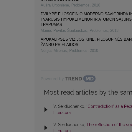
Aušra Urbonienė
,
Problemos
,
2010
DVILYPĖ FILOSOFINIO MODERNO SAVIGRINDA I
TVARUSIS HYPOKEIMENON IR ATOMON SĄJUN
TRAPUMAS
Marius Povilas Šaulauskas
,
Problemos
,
2013
APOKALIPSĖS VIZIJOS KINE. FILOSOFINĖS BA
ŽANRO PRIELAIDOS
Nerijus Milerius
,
Problemos
,
2010
Powered by
Most read articles by the sam
V. Serdiuchenko,
"Contradiction" as a Pec
Literatūra
V. Serdiuchenko,
The reflection of the s
Literatūra