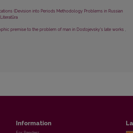
ications (Devision into Periods Methodology Problems in Russian
 Literatūra
ophic premise to the problem of man in Dostojevsky's late works
,
Information
La
For Readers