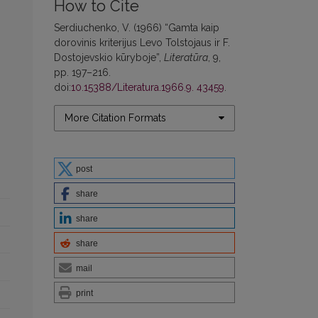
How to Cite
Serdiuchenko, V. (1966) “Gamta kaip
dorovinis kriterijus Levo Tolstojaus ir F.
Dostojevskio kūryboje”,
Literatūra
, 9,
pp. 197–216.
doi:
10.15388/Literatura.1966.9. 43459
.
More Citation Formats
post
share
share
share
mail
print