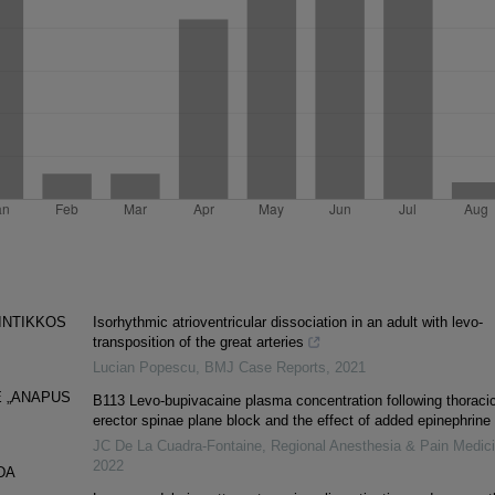
INTIKKOS
Isorhythmic atrioventricular dissociation in an adult with levo-
transposition of the great arteries
Lucian Popescu
,
BMJ Case Reports
,
2021
E „ANAPUS
B113 Levo-bupivacaine plasma concentration following thoraci
erector spinae plane block and the effect of added epinephrine
JC De La Cuadra-Fontaine
,
Regional Anesthesia & Pain Medic
2022
DA