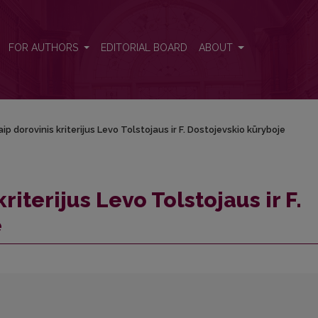
. Dostojevskio kūryboje
FOR AUTHORS
EDITORIAL BOARD
ABOUT
p dorovinis kriterijus Levo Tolstojaus ir F. Dostojevskio kūryboje
iterijus Levo Tolstojaus ir F.
e