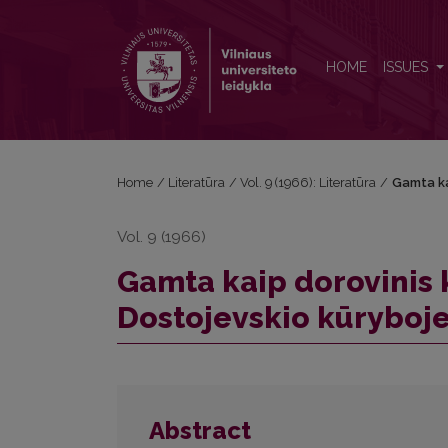
Gamta kaip dorovinis kriterijus Levo Tolstojaus ir F
HOME
ISSUES
Home
/
Literatūra
/
Vol. 9 (1966): Literatūra
/
Gamta kai
Vol. 9 (1966)
Gamta kaip dorovinis kr
Dostojevskio kūryboj
Abstract