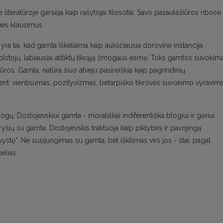
e literatūroje garsėja kaip rašytojai filosofai. Savo pasaulėžiūros ribose 
ies klausimus.
yra tai, kad gamta iškeliama kaip aukščiausia dorovinė instancija.
lstojų, labiausiai atitiktų tikrąją žmogaus esmę. Toks gamtos suvokim
iūros. Gamta, natūra šiuo atveju pasireiškia kaip pagrindinių
nt: vientisumas, pozityvizmas, betarpiško tikrovės suvokimo vyravim
gų. Dostojevskiui gamta - morališkai indiferentiška blogiui ir gėriui.
yšių su gamta, Dostojevskis traktuoja kaip piktybinį ir pavojingą
stę“. Ne susijungimas su gamta, bet iškilimas virš jos - štai, pagal
elias.