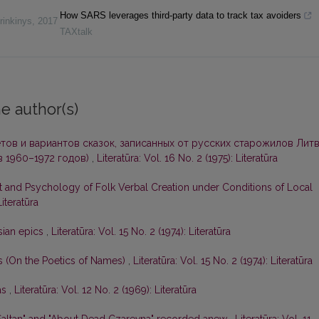
How SARS leverages third-party data to track tax avoiders
rinkinys
,
2017
TAXtalk
e author(s)
тов и вариантов сказок, записанных от русских старожилов Лит
 1960–1972 годов)
,
Literatūra: Vol. 16 No. 2 (1975): Literatūra
t and Psychology of Folk Verbal Creation under Conditions of Local
Literatūra
sian epics
,
Literatūra: Vol. 15 No. 2 (1974): Literatūra
os (On the Poetics of Names)
,
Literatūra: Vol. 15 No. 2 (1974): Literatūra
as
,
Literatūra: Vol. 12 No. 2 (1969): Literatūra