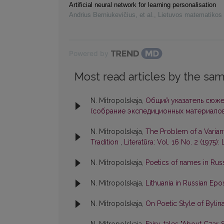
Artificial neural network for learning personalisation
Andrius Berniukevičius, et al.
,
Lietuvos matematikos 
Powered by
Most read articles by the sam
N. Mitropolskaja,
Общий указатель сюже
(собрание экспедиционных материалов
N. Mitropolskaja,
The Problem of a Varian
Tradition
,
Literatūra: Vol. 16 No. 2 (1975): 
N. Mitropolskaja,
Poetics of names in Rus
N. Mitropolskaja,
Lithuania in Russian Ep
N. Mitropolskaja,
On Poetic Style of Bylin