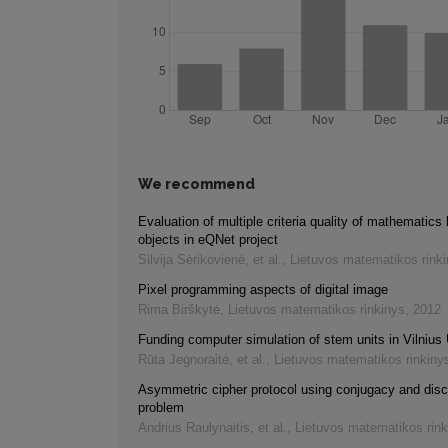
We recommend
Evaluation of multiple criteria quality of mathematics 
objects in eQNet project
Silvija Sėrikovienė, et al.
,
Lietuvos matematikos rink
Pixel programming aspects of digital image
Rima Birškytė
,
Lietuvos matematikos rinkinys
,
2012
Funding computer simulation of stem units in Vilnius 
Rūta Jegnoraitė, et al.
,
Lietuvos matematikos rinkiny
Asymmetric cipher protocol using conjugacy and disc
problem
Andrius Raulynaitis, et al.
,
Lietuvos matematikos rink