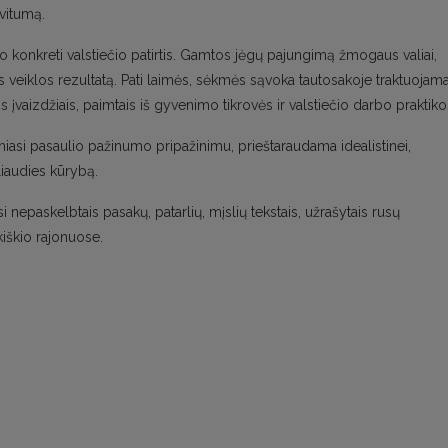
vitumą.
onkreti valstiečio patirtis. Gamtos jėgų pajungimą žmogaus valiai,
s veiklos rezultatą. Pati laimės, sėkmės sąvoka tautosakoje traktuojam
is įvaizdžiais, paimtais iš gyvenimo tikrovės ir valstiečio darbo praktiko
emiasi pasaulio pažinumo pripažinimu, prieštaraudama idealistinei,
 liaudies kūrybą.
 nepaskelbtais pasakų, patarlių, mįslių tekstais, užrašytais rusų
iškio rajonuose.