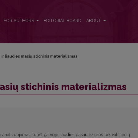
FOR AUTHORS
EDITORIAL BOARD
ABOUT
 ir liaudies masių stichinis materializmas
masių stichinis materializmas
e analizuojamas, turint galvoje liaudies pasaulėžiūros bei valstiečių