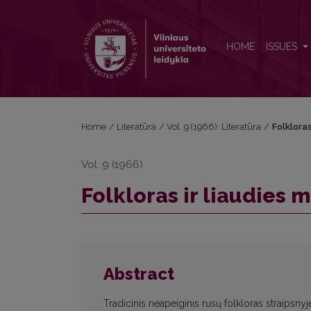
Folkloras ir liaudies masių stichinis materializmas
HOME
ISSUES
Home
/
Literatūra
/
Vol. 9 (1966): Literatūra
/
Folkloras
Vol. 9 (1966)
Folkloras ir liaudies 
Abstract
Tradicinis neapeiginis rusų folkloras straipsnyj