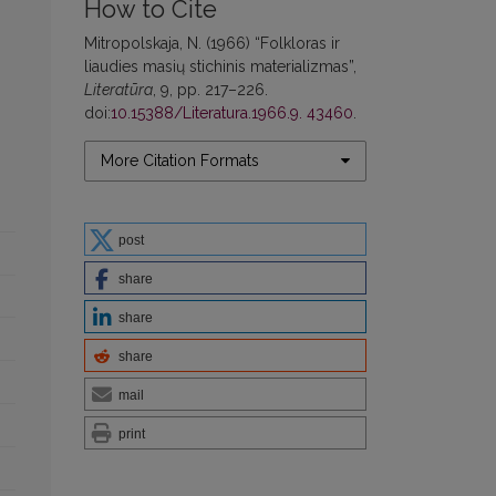
How to Cite
Mitropolskaja, N. (1966) “Folkloras ir
liaudies masių stichinis materializmas”,
Literatūra
, 9, pp. 217–226.
doi:
10.15388/Literatura.1966.9. 43460
.
More Citation Formats
post
share
share
share
mail
print