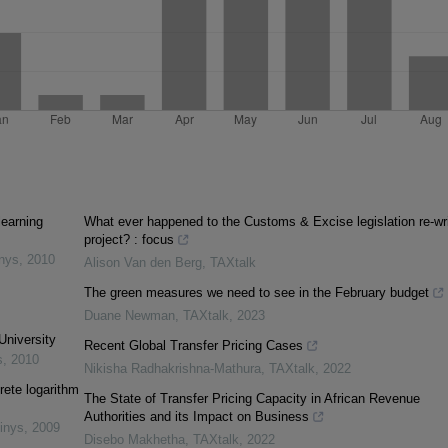
learning
What ever happened to the Customs & Excise legislation re-wr
project? : focus
inys
,
2010
Alison Van den Berg
,
TAXtalk
The green measures we need to see in the February budget
Duane Newman
,
TAXtalk
,
2023
University
Recent Global Transfer Pricing Cases
s
,
2010
Nikisha Radhakrishna-Mathura
,
TAXtalk
,
2022
rete logarithm
The State of Transfer Pricing Capacity in African Revenue
Authorities and its Impact on Business
inys
,
2009
Disebo Makhetha
,
TAXtalk
,
2022