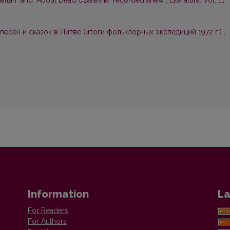
-Saltan" and "About Dead Czarevna" recorded anew
,
Literatūra: Vol. 11
песен и сказок в Литве (итоги фольклорных экспедиций 1972 г.)
,
Information
La
For Readers
For Authors