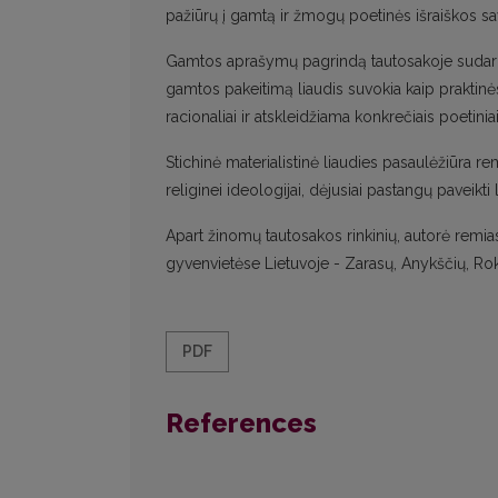
pažiūrų į gamtą ir žmogų poetinės išraiškos sa
Gamtos aprašymų pagrindą tautosakoje sudaro k
gamtos pakeitimą liaudis suvokia kaip praktinė
racionaliai ir atskleidžiama konkrečiais poetinia
Stichinė materialistinė liaudies pasaulėžiūra r
religinei ideologijai, dėjusiai pastangų paveikti
Apart žinomų tautosakos rinkinių, autorė remiasi
gyvenvietėse Lietuvoje - Zarasų, Anykščių, Rok
PDF
References