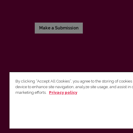
Make a Submission
By clicking “Accept All Cookies”, you agree to the storing of cookies
device to enhance site navigation, analyze site usage, and assist in 
Vilnius University Press
marketing efforts.
Privacy policy
Tel. +370 5 268 7184, E-mail:
info@leidykla.vu.lt
9 Saulėtekis av., LT10222 Vilnius
https://www.leidykla.vu.lt