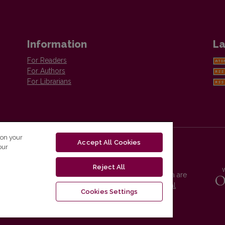
Information
La
For Readers
For Authors
For Librarians
 on your
Accept All Cookies
our
Reject All
Vilnius University Press platform and metadata are
distributed by
Creative Commons International
Cookies Settings
License
.