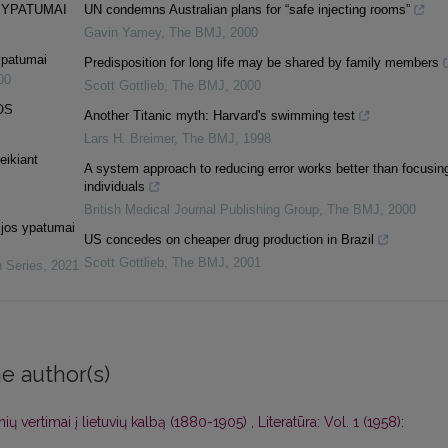
 YPATUMAI
UN condemns Australian plans for “safe injecting rooms”
Gavin Yamey
,
The BMJ
,
2000
ypatumai
Predisposition for long life may be shared by family members
00
Scott Gottlieb
,
The BMJ
,
2000
OS
Another Titanic myth: Harvard's swimming test
Lars H. Breimer
,
The BMJ
,
1998
eikiant
A system approach to reducing error works better than focusin
individuals
British Medical Journal Publishing Group
,
The BMJ
,
2000
cijos ypatumai
US concedes on cheaper drug production in Brazil
Scott Gottlieb
,
The BMJ
,
2001
n Series
,
2021
e author(s)
ių vertimai į lietuvių kalbą (1880-1905)
,
Literatūra: Vol. 1 (1958):