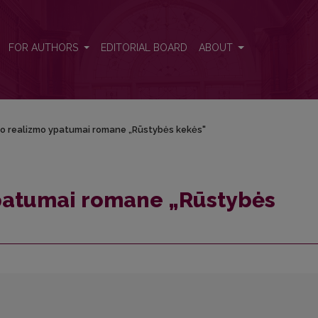
kės"
FOR AUTHORS
EDITORIAL BOARD
ABOUT
o realizmo ypatumai romane „Rūstybės kekės"
patumai romane „Rūstybės