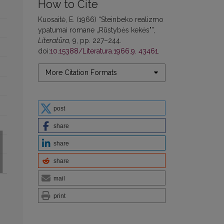
How to Cite
Kuosaitė, E. (1966) “Steinbeko realizmo
ypatumai romane „Rūstybės kekės"”,
Literatūra
, 9, pp. 227–244.
doi:
10.15388/Literatura.1966.9. 43461
.
More Citation Formats
post
share
share
share
mail
print