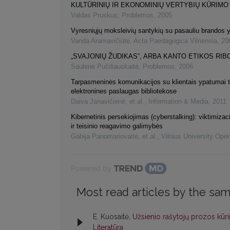
KULTŪRINIŲ IR EKONOMINIŲ VERTYBIŲ KŪRIMO
Valdas Pruskus
,
Problemos
,
2005
Vyresniųjų moksleivių santykių su pasauliu brandos 
Vanda Aramavičiūtė
,
Acta Paedagogica Vilnensia
,
20
„SVAJONIŲ ŽUDIKAS“, ARBA KANTO ETIKOS RIB
Saulenė Pučiliauskaitė
,
Problemos
,
2006
Tarpasmeninės komunikacijos su klientais ypatumai t
elektronines paslaugas bibliotekose
Daiva Janavičienė, et al.
,
Information & Media
,
2011
Kibernetinis persekiojimas (cyberstalking): viktimiza
ir teisinio reagavimo galimybės
Gabija Panomariovaitė, et al.
,
Vilnius University Ope
Powered by
Most read articles by the sam
E. Kuosaitė,
Užsienio rašytojų prozos kūrin
Literatūra