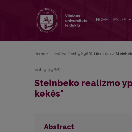
Steinbeko realizmo ypatumai romane „Rūstybės ke
HOME
ISSUES
Home
/
Literatūra
/
Vol. 9 (1966): Literatūra
/
Steinbek
Vol. 9 (1966)
Steinbeko realizmo y
kekės"
Abstract