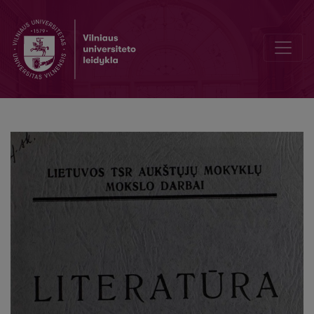
Sielos dialektika kaip kovos už komunizmą dialektika