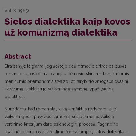
Vol. 8 (1965)
Sielos dialektika kaip kovos
už komunizmą dialektika
Abstract
Straipsnyje teigiama, jog šeštojo dešimtmečio antrosios pusės
romanuose pastebimai daugiau dėmesio skiriama tam, kuriomis
meninėmis priemonėmis atvaizduoti tarybinio žmogaus dvasinį
aktyvumą, atskleisti jo veiksmingą sąmonę, ypač „sielos
dialektiką“.
Nurodoma, kad romanistai, laiką konfliktus rodydami kaip
veiksmingos ir pasyvios sąmonės susidūrimą, paveikslo
vertinimo kriterijum daro psichologinį procesą. Pagrindine
dvasinės energijos atskleidimo forma tampa „sielos dialektika –