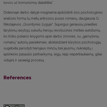
kovos už komunizmą dialektika“.
Didesnėje darbo dalyje mėginama apibūdinti šios psichologinės
analizės formą tų metų antrosios pusės romanų, daugiausia G.
Nikolajevos „Grumtynės žygyje“. Sujungus geriausių praeities
tarybinių rašytojų sukurtų herojų revoliucinės minties aukštumą,
ko trūko pokario knygoms apie darbo žmones, su „gamybinių
romanų“ autorių pasiekimais, atskleidžiant kūrybos psichologiją,
sugebėta parodyti herojaus minčių bei jausmų, nukreiptų į
aplinkinio pasaulio pertvarkymą, eigą, kaip nepertraukiamą, giliai
vidujinį ir savaeigį procesą.
References