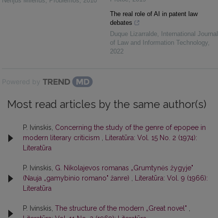
Nerijus Milerius
,
Problemos
,
2010
The real role of AI in patent law
debates
Duque Lizarralde
,
International Journal
of Law and Information Technology
,
2022
Powered by
Most read articles by the same author(s)
P. Ivinskis,
Concerning the study of the genre of epopee in
modern literary criticism
,
Literatūra: Vol. 15 No. 2 (1974):
Literatūra
P. Ivinskis,
G. Nikolajevos romanas „Grumtynės žygyje"
(Nauja „gamybinio romano" žanre)
,
Literatūra: Vol. 9 (1966):
Literatūra
P. Ivinskis,
The structure of the modern „Great novel"
,