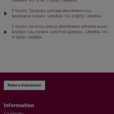
Literatūra: Vol. 11 No. 2 (1969): Literatūra
P. Ivinskis,
Tipizacijos principai dabartiniame rusų
tarybiniame romane
,
Literatūra: Vol. 5 (1963): Literatūra
P. Ivinskis,
Kai kurios šeštojo dešimtmečio antrosios pusės
tarybinio rusų romano vystymosi ypatybės
,
Literatūra: Vol.
6 (1963): Literatūra
Make a Submission
Information
For Readers