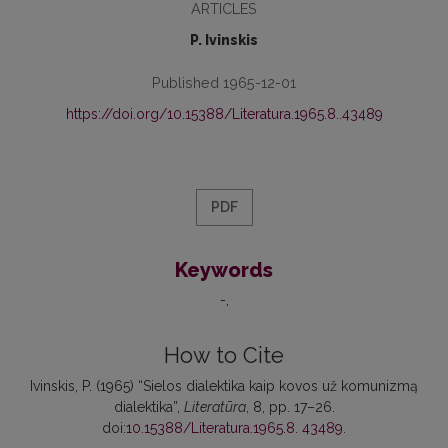
ARTICLES
P. Ivinskis
Published 1965-12-01
https://doi.org/10.15388/Literatura.1965.8..43489
PDF
Keywords
-
How to Cite
Ivinskis, P. (1965) “Sielos dialektika kaip kovos už komunizmą
dialektika”,
Literatūra
, 8, pp. 17–26.
doi:
10.15388/Literatura.1965.8. 43489
.