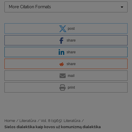
More Citation Formats
post
share
share
share
mail
print
Home
/
Literatūra
/
Vol. 8 (1965): Literatūra
/
Sielos dialektika kaip kovos už komunizmą dialektika