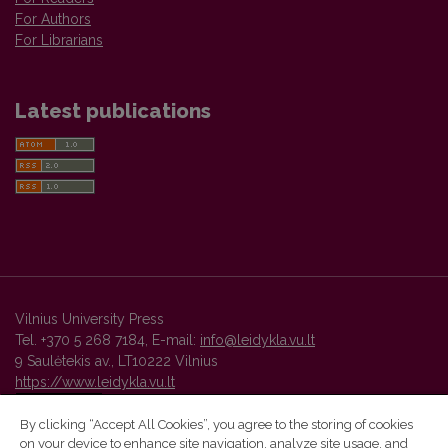
For Authors
For Librarians
Latest publications
Vilnius University Press
Tel. +370 5 268 7184, E-mail:
info@leidykla.vu.lt
9 Saulėtekis av., LT10222 Vilnius
https://www.leidykla.vu.lt
By clicking “Accept All Cookies”, you agree to the storing of cookies
on your device to enhance site navigation, analyze site usage, and