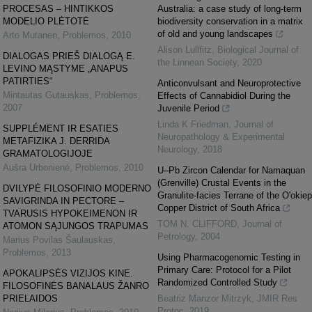
PROCESAS – HINTIKKOS
Australia: a case study of long-term
MODELIO PLĖTOTĖ
biodiversity conservation in a matrix
of old and young landscapes
Arto Mutanen
,
Problemos
,
2010
Alison Lullfitz
,
Biological Journal of
DIALOGAS PRIEŠ DIALOGĄ E.
the Linnean Society
,
2020
LEVINO MĄSTYME „ANAPUS
PATIRTIES“
Anticonvulsant and Neuroprotective
Mintautas Gutauskas
,
Problemos
,
Effects of Cannabidiol During the
2007
Juvenile Period
Linda K Friedman
,
Journal of
SUPPLÉMENT IR ESATIES
Neuropathology & Experimental
METAFIZIKA J. DERRIDA
Neurology
,
2018
GRAMATOLOGIJOJE
Aušra Urbonienė
,
Problemos
,
2010
U–Pb Zircon Calendar for Namaquan
(Grenville) Crustal Events in the
DVILYPĖ FILOSOFINIO MODERNO
Granulite-facies Terrane of the O'okiep
SAVIGRINDA IN PECTORE –
Copper District of South Africa
TVARUSIS HYPOKEIMENON IR
TOM N. CLIFFORD
,
Journal of
ATOMON SĄJUNGOS TRAPUMAS
Petrology
,
2004
Marius Povilas Šaulauskas
,
Problemos
,
2013
Using Pharmacogenomic Testing in
Primary Care: Protocol for a Pilot
APOKALIPSĖS VIZIJOS KINE.
Randomized Controlled Study
FILOSOFINĖS BANALAUS ŽANRO
PRIELAIDOS
Beatriz Manzor Mitrzyk
,
JMIR Res
Protoc
,
2019