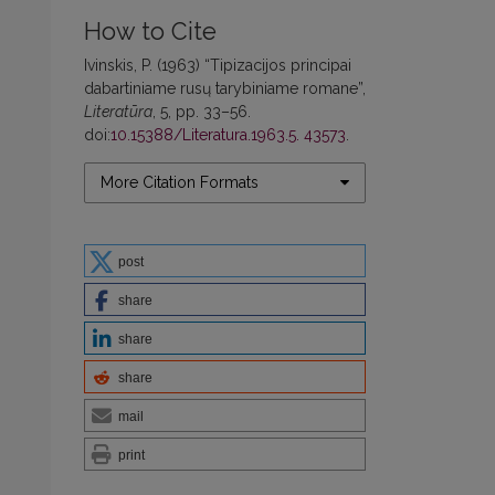
How to Cite
Ivinskis, P. (1963) “Tipizacijos principai
dabartiniame rusų tarybiniame romane”,
Literatūra
, 5, pp. 33–56.
doi:
10.15388/Literatura.1963.5. 43573
.
More Citation Formats
post
share
share
share
mail
print