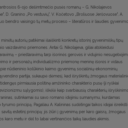
ų antrosios 6-ojo dešimtmečio pusės romanų – G. Nikolajevos
", D. Granino „Po vestuvių", V. Kočetovo „Broliuose Jeršovuose", A.
nuo bendro vaisingo tų metų proceso – literatūros ir liaudies gyvenim
š minėtų autorių patikimai išaiškinti konkretų istorinį gyvenimiškų tipų
eninio vaizdavimo priemones. Antai G. Nikolajeva, giliai atskleidusi
taravimą – prieštaravimą tarp išorinės gerovės ir vidujinio nesugebėji
vimo ir personažų individualizmo priemonę meninę išorės ir vidaus
 apie nūdieninio kolūkinio kaimo gyvenimą socialinių-ekonominių
įgyvendino partija, sukaupė dėmesį, kad išryškintų žmogaus materialini
tidengęs pirmiausia politinę amžininko charakterio pusę (ji ryškiai
revizionizmu sąlygomis), iškėlė kaip svarbiausią charakterių išryškinim
Graninas, sutinkamai su savo romano idėjiniu sumanymu, kurdamas
rumo principą. Pagaliau A. Kalininas sudėtingai taikos idėjai išreikšti 
savitą estetinį principą: jis žiūri į gyvenimą per karo gaisrą, žmogaus
s karo metu ir dėl to labai vertinančios taiką liaudies akimis.