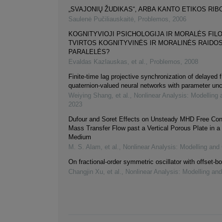
„SVAJONIŲ ŽUDIKAS“, ARBA KANTO ETIKOS RIB
Saulenė Pučiliauskaitė
,
Problemos
,
2006
KOGNITYVIOJI PSICHOLOGIJA IR MORALĖS FILO
TVIRTOS KOGNITYVINĖS IR MORALINĖS RAIDO
PARALELĖS?
Evaldas Kazlauskas, et al.
,
Problemos
,
2008
Finite-time lag projective synchronization of delayed f
quaternion-valued neural networks with parameter unc
Weiying Shang, et al.
,
Nonlinear Analysis: Modelling 
2023
Dufour and Soret Effects on Unsteady MHD Free Con
Mass Transfer Flow past a Vertical Porous Plate in a
Medium
M. S. Alam, et al.
,
Nonlinear Analysis: Modelling and 
On fractional-order symmetric oscillator with offset-bo
Changjin Xu, et al.
,
Nonlinear Analysis: Modelling and