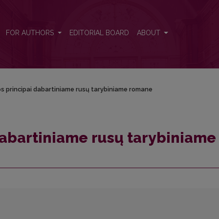
e romane
FOR AUTHORS
EDITORIAL BOARD
ABOUT
os principai dabartiniame rusų tarybiniame romane
 dabartiniame rusų tarybiniame