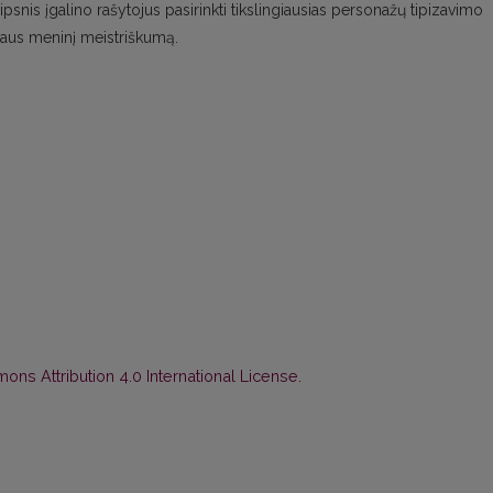
psnis įgalino rašytojus pasirinkti tikslingiausias personažų tipizavimo
riaus meninį meistriškumą.
ns Attribution 4.0 International License
.