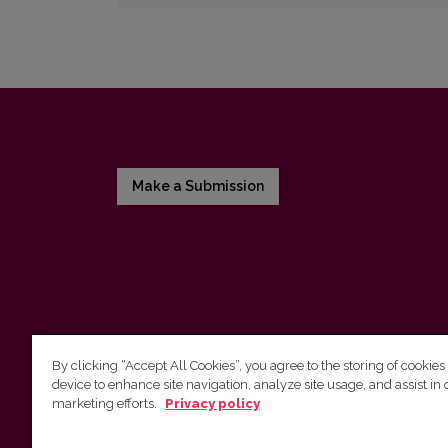
Make a Submission
By clicking “Accept All Cookies”, you agree to the storing of cookies
device to enhance site navigation, analyze site usage, and assist in 
Vilnius University Press
marketing efforts.
Privacy policy
Tel. +370 5 268 7184, E-mail:
info@leidykla.vu.lt
9 Saulėtekis av., LT10222 Vilnius