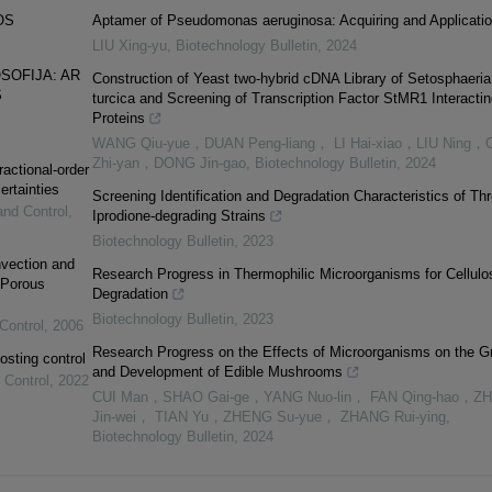
OS
Aptamer of Pseudomonas aeruginosa: Acquiring and Applicati
LIU Xing-yu
,
Biotechnology Bulletin
,
2024
SOFIJA: AR
Construction of Yeast two-hybrid cDNA Library of Setosphaeria
S
turcica and Screening of Transcription Factor StMR1 Interactin
Proteins
WANG Qiu-yue，DUAN Peng-liang， LI Hai-xiao，LIU Ning
Zhi-yan，DONG Jin-gao
,
Biotechnology Bulletin
,
2024
ractional-order
ertainties
Screening Identification and Degradation Characteristics of Th
and Control
,
Iprodione-degrading Strains
Biotechnology Bulletin
,
2023
vection and
Research Progress in Thermophilic Microorganisms for Cellulo
 Porous
Degradation
Biotechnology Bulletin
,
2023
Control
,
2006
Research Progress on the Effects of Microorganisms on the G
osting control
and Development of Edible Mushrooms
 Control
,
2022
CUI Man，SHAO Gai-ge，YANG Nuo-lin， FAN Qing-hao，Z
Jin-wei， TIAN Yu，ZHENG Su-yue， ZHANG Rui-ying
,
Biotechnology Bulletin
,
2024