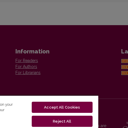
Information
La
For Readers
For Authors
For Librarians
 on your
Accept All Cookies
our
Reject All
Vilnius University Press platform and metadata are