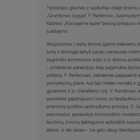
Tipizacijos gilumas ir savitumas eilėje žinom
„Grumtynės žygyje", F. Panferovo „Susimąstyme
Kalinino „Rūsčiajame lauke" tiesiog priklauso 
suartėjimo.
Atsigręžimas į realią tikrovę įgalino kiekvieną i
turinį ir tikslingai taikyti pačias įvairiausias m
pagrindinį asmenybės kulto ir jo atstovų prieš
– prideramai panaudojo kaip pagrindinę tipiza
antitezę. F. Panferovas, siekdamas papasakoti
pertvarkymų plane, kurį tais metais numatė ir 
gyvenimo ir jo charakterio ryšį. V. Kočetovas, a
pasireiškė paaštrėjusios kovos su tarptautiniu 
priemonę politinio apibrėžtumo principą. D. 
personažus, panaudojo komunistinio moralinio ty
tarybinių žmonių taikingumui apibūdinti surado 
akimis, o dar labiau – be galo daug iškentėjusio