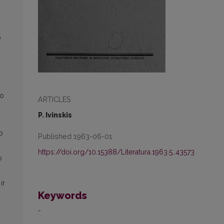
o
mo
ARTICLES
P. Ivinskis
o
Published 1963-06-01
https://doi.org/10.15388/Literatura.1963.5..43573
o
ir
Keywords
-