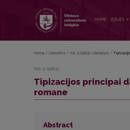
Tipizacijos principai dabartiniame rusų tarybiniam
HOME
ISSUES
Home
/
Literatūra
/
Vol. 5 (1963): Literatūra
/
Tipizacij
Vol. 5 (1963)
Tipizacijos principai
romane
Abstract