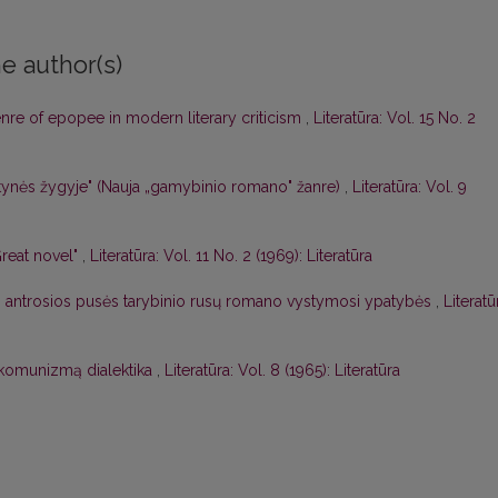
e author(s)
nre of epopee in modern literary criticism
,
Literatūra: Vol. 15 No. 2
ynės žygyje" (Nauja „gamybinio romano" žanre)
,
Literatūra: Vol. 9
Great novel"
,
Literatūra: Vol. 11 No. 2 (1969): Literatūra
o antrosios pusės tarybinio rusų romano vystymosi ypatybės
,
Literatū
ž komunizmą dialektika
,
Literatūra: Vol. 8 (1965): Literatūra