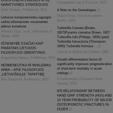
DISCIPLINŲ APŽVALGOS IR JŲ
Competition Law & Practice
,
2022
NARATYVINĖS STRATEGIJOS
Aldis Gedutis
,
Problemos
,
2011
A Note on the Genealogies
Robert Frost
,
Oxford Academic
Lietuvos kompiuterininkų sąjungos
Books
,
2015
veikla informacinės visuomenės
plėtros kontekste
Turbonilla Crenata (Brown,
Alfredas Otas, et al.
,
Information &
1827)Pyramis crenatus Brown, 1827
Media
,
2009
Turbonilla rufa (Philippi, 1836) (part)
Turbonilla fulvocincta (Thompson,
IŠTIKIMYBĖ ESAČIAI KAIP
1840) Turbonilla formosa ...
PAMATINIS LIETUVOS
Journal of Molluscan Studies
,
1986
FILOSOFIJOS ORIENTYRAS
Augustinas Dainys
,
Problemos
,
2010
Growth differentiation factor-15
significantly improves prognostication
HERMENEUTIKA IR NIHILIZMAS
of short-term mortality in acute
ARBA – APIE FILOSOFIJOS
settings
„LIETUVIŠKĄJĄ“ TAPATYBĘ
K Cerlinskaite
,
European Heart
Rita Šerpytyté
,
Problemos
,
2010
Journal
,
2020
975 RELATIONSHIP BETWEEN
HAND GRIP STRENGTH (HGS) AND
10 YEAR PROBABILITY OF MAJOR
OSTEOPOROTIC FRACTURES IN
OLDER