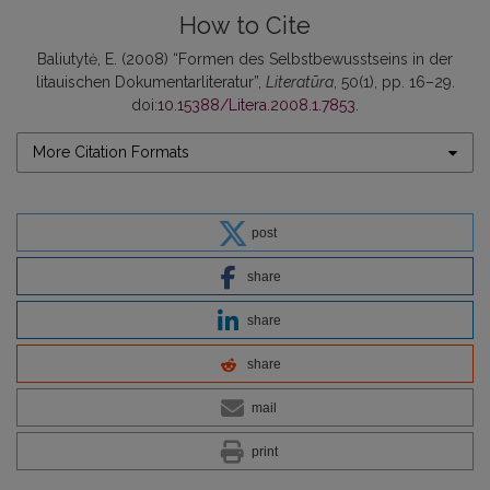
How to Cite
Baliutytė, E. (2008) “Formen des Selbstbewusstseins in der
litauischen Dokumentarliteratur”,
Literatūra
, 50(1), pp. 16–29.
doi:
10.15388/Litera.2008.1.7853
.
More Citation Formats
post
share
share
share
mail
print