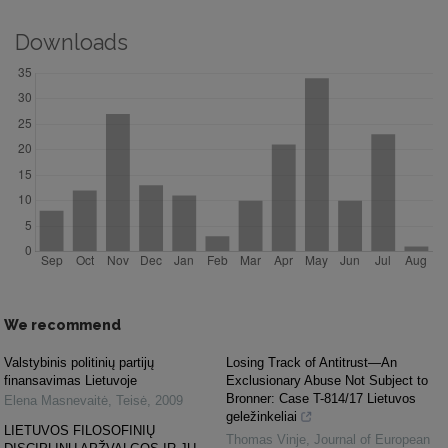
Downloads
We recommend
Valstybinis politinių partijų
Losing Track of Antitrust—An
finansavimas Lietuvoje
Exclusionary Abuse Not Subject to
Bronner: Case T-814/17 Lietuvos
Elena Masnevaitė
,
Teisė
,
2009
geležinkeliai
LIETUVOS FILOSOFINIŲ
Thomas Vinje
,
Journal of European