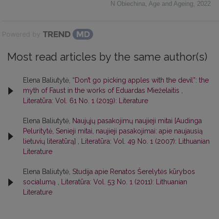
N Obiechina
,
Age and Ageing
,
2022
Powered by
Most read articles by the same author(s)
Elena Baliutytė,
“Don’t go picking apples with the devil”: the
myth of Faust in the works of Eduardas Mieželaitis
,
Literatūra: Vol. 61 No. 1 (2019): Literature
Elena Baliutytė,
Naujųjų pasakojimų naujieji mitai [Audinga
Peluritytė, Senieji mitai, naujieji pasakojimai: apie naujausią
lietuvių literatūrą]
,
Literatūra: Vol. 49 No. 1 (2007): Lithuanian
Literature
Elena Baliutytė,
Studija apie Renatos Šerelytės kūrybos
socialumą
,
Literatūra: Vol. 53 No. 1 (2011): Lithuanian
Literature