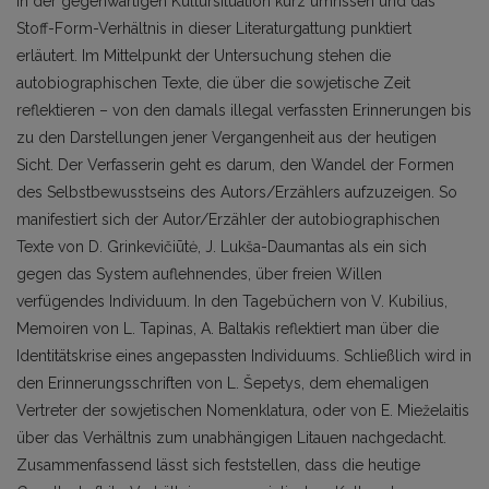
in der gegenwärtigen Kultursituation kurz umrissen und das
Stoff-Form-Verhältnis in die­ser Literaturgattung punktiert
erläutert. Im Mittel­punkt der Untersuchung stehen die
autobiographis­chen Texte, die über die sowjetische Zeit
reflektieren – von den damals illegal verfassten Erinnerungen bis
zu den Darstellungen jener Vergangenheit aus der heutigen
Sicht. Der Verfasserin geht es darum, den Wandel der Formen
des Selbstbewusstseins des Au­tors/Erzählers aufzuzeigen. So
manifestiert sich der Autor/Erzähler der autobiographischen
Texte von D. Grinkevičiūtė, J. Lukša-Daumantas als ein sich
gegen das System auflehnendes, über freien Willen
verfügendes Individuum. In den Tagebüchern von V. Kubilius,
Memoiren von L. Tapinas, A. Baltakis reflektiert man über die
Identitätskrise eines ange­passten Individuums. Schließlich wird in
den Erin­nerungsschriften von L. Šepetys, dem ehemaligen
Vertreter der sowjetischen Nomenklatura, oder von E. Mieželaitis
über das Verhältnis zum unabhängigen Litauen nachgedacht.
Zusammenfassend lässt sich feststellen, dass die heutige