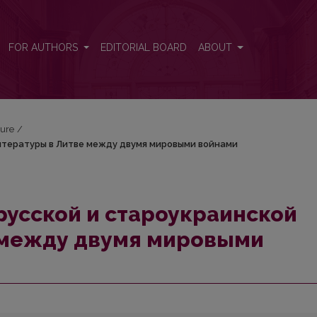
й литературы в Литве между двумя мировыми войнами
FOR AUTHORS
EDITORIAL BOARD
ABOUT
ture
/
итературы в Литве между двумя мировыми войнами
русской и староукраинской
 между двумя мировыми