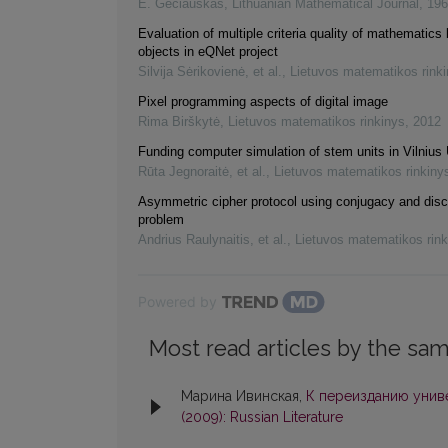
E. Gečiauskas
,
Lithuanian Mathematical Journal
,
196
Evaluation of multiple criteria quality of mathematics 
objects in eQNet project
Silvija Sėrikovienė, et al.
,
Lietuvos matematikos rink
Pixel programming aspects of digital image
Rima Birškytė
,
Lietuvos matematikos rinkinys
,
2012
Funding computer simulation of stem units in Vilnius 
Rūta Jegnoraitė, et al.
,
Lietuvos matematikos rinkiny
Asymmetric cipher protocol using conjugacy and disc
problem
Andrius Raulynaitis, et al.
,
Lietuvos matematikos rink
Powered by
Most read articles by the sam
Марина Ивинская,
К переизданию унив
(2009): Russian Literature