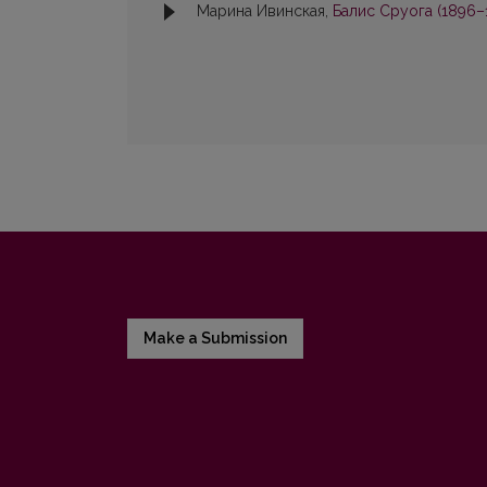
Марина Ивинская,
Балис Сруога (1896–
Make a Submission