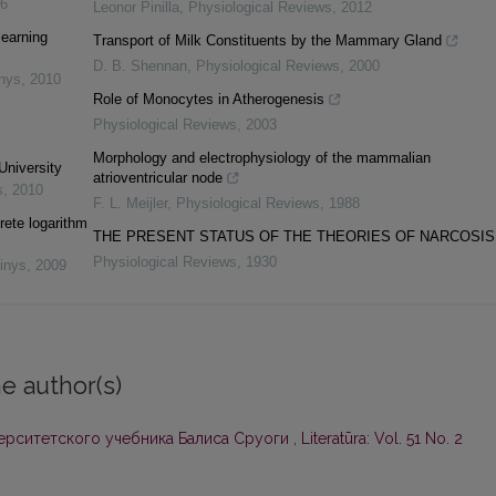
6
Leonor Pinilla
,
Physiological Reviews
,
2012
learning
Transport of Milk Constituents by the Mammary Gland
D. B. Shennan
,
Physiological Reviews
,
2000
inys
,
2010
Role of Monocytes in Atherogenesis
Physiological Reviews
,
2003
Morphology and electrophysiology of the mammalian
University
atrioventricular node
s
,
2010
F. L. Meijler
,
Physiological Reviews
,
1988
rete logarithm
THE PRESENT STATUS OF THE THEORIES OF NARCOSIS
Physiological Reviews
,
1930
inys
,
2009
e author(s)
ерситетского учебника Балиса Сруоги
,
Literatūra: Vol. 51 No. 2