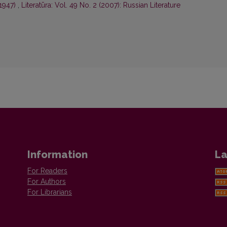
1947)
,
Literatūra: Vol. 49 No. 2 (2007): Russian Literature
Information
La
For Readers
For Authors
For Librarians