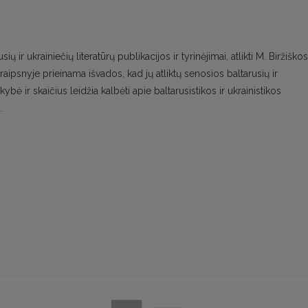
 ir ukrainiečių literatūrų publikacijos ir tyrinėjimai, atlikti M. Biržiškos
traipsnyje prieinama išvados, kad jų atliktų senosios baltarusių ir
ybė ir skaičius leidžia kalbėti apie baltarusistikos ir ukrainistikos
.