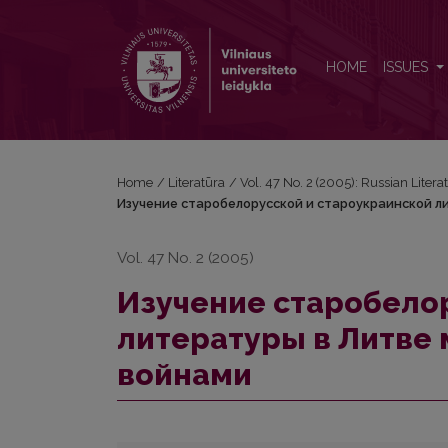
Изучение старобелорусской и староукраинско
HOME
ISSUES
Home
/
Literatūra
/
Vol. 47 No. 2 (2005): Russian Litera
Изучение старобелорусской и староукраинской л
Vol. 47 No. 2 (2005)
Изучение старобело
литературы в Литве
войнами