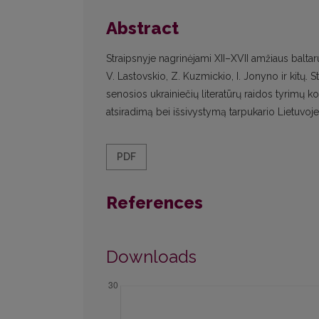
Abstract
Straipsnyje nagrinėjami XII–XVII amžiaus baltarusių
V. Lastovskio, Z. Kuzmickio, I. Jonyno ir kitų. S
senosios ukrainiečių literatūrų raidos tyrimų kok
atsiradimą bei išsivystymą tarpukario Lietuvoje
PDF
References
Downloads