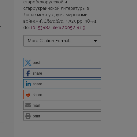
старобелорусской и
староукраинской литературы в
Литве между двумя мировыми
войнами”,
Literatūra
, 47(2), pp. 38–51.
,
doi:
10.15388/Litera.2005.2.8119
.
More Citation Formats
post
share
share
share
mail
print