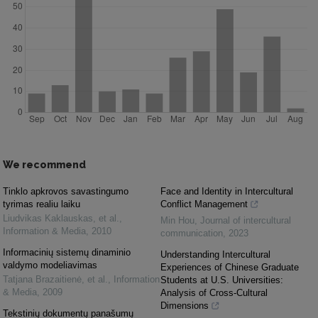
We recommend
Tinklo apkrovos savastingumo
Face and Identity in Intercultural
tyrimas realiu laiku
Conflict Management
Liudvikas Kaklauskas, et al.
,
Min Hou
,
Journal of intercultural
Information & Media
,
2010
communication
,
2023
Informacinių sistemų dinaminio
Understanding Intercultural
valdymo modeliavimas
Experiences of Chinese Graduate
Tatjana Brazaitienė, et al.
,
Information
Students at U.S. Universities:
& Media
,
2009
Analysis of Cross-Cultural
Dimensions
Tekstinių dokumentų panašumų