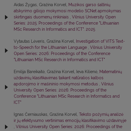
Aidas Žygas, Gražina Korvel,
Muzikos garso šaltinių
atskyrimo giliojo mokymosi modelio SCNet apmokymas
skirtingais duomenų rinkiniais
,
Vilnius University Open
Series: 2025: Proceedings of the Conference "Lithuanian
MSc Research in Informatics and ICT". 2025
Vytautas Lėveris, Gražina Korvel,
Investigation of VITS Text-
to-Speech for the Lithuanian Language
,
Vilnius University
Open Series: 2026: Proceedings of the Conference
"Lithuanian MSc Research in Informatics and ICT"
Emilija Bareikaitė, Gražina Korvel, Ieva Kilienė,
Matematinių
uždavinių klasifikavimas taikant natūralios kalbos
apdorojimo ir mašininio mokymosi metodus
,
Vilnius
University Open Series: 2026: Proceedings of the
Conference "Lithuanian MSc Research in Informatics and
ICT"
Ignas Černiauskas, Gražina Korvel,
Teksto požymių analizė
ir jų efektyvumo vertinimas emocijų klasifikavimo uždavinyje
,
Vilnius University Open Series: 2026: Proceedings of the