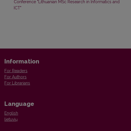
Conference "Lithuanian MSc Research in Informatics and
ICT"
Information
For Readers
For Authors
For Librarians
Language
English
lietuvių