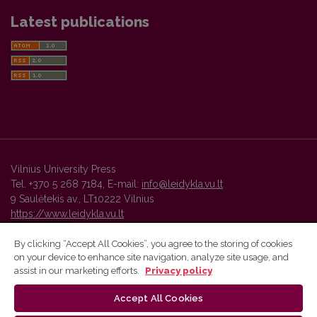
Latest publications
Vilnius University Press
Tel. +370 5 268 7184, E-mail:
info@leidykla.vu.lt
9 Saulėtekis av., LT10222 Vilnius
https://www.leidykla.vu.lt
By clicking “Accept All Cookies”, you agree to the storing of cookies
on your device to enhance site navigation, analyze site usage, and
Vilnius University Press platform and metadata are distributed by
assist in our marketing efforts.
Privacy policy
Creative Commons International License
.
Accept All Cookies