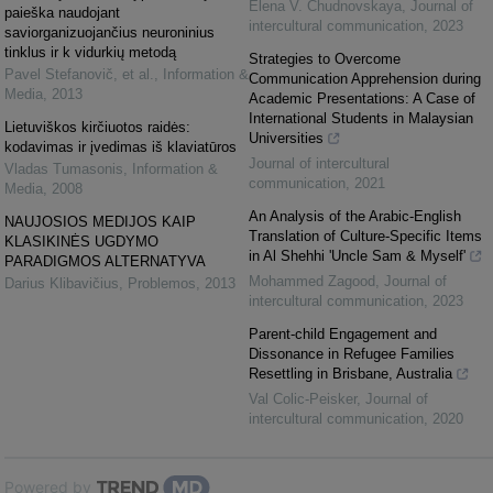
Elena V. Chudnovskaya
,
Journal of
paieška naudojant
intercultural communication
,
2023
saviorganizuojančius neuroninius
tinklus ir k vidurkių metodą
Strategies to Overcome
Pavel Stefanovič, et al.
,
Information &
Communication Apprehension during
Media
,
2013
Academic Presentations: A Case of
International Students in Malaysian
Lietuviškos kirčiuotos raidės:
Universities
kodavimas ir įvedimas iš klaviatūros
Journal of intercultural
Vladas Tumasonis
,
Information &
communication
,
2021
Media
,
2008
An Analysis of the Arabic-English
NAUJOSIOS MEDIJOS KAIP
Translation of Culture-Specific Items
KLASIKINĖS UGDYMO
in Al Shehhi 'Uncle Sam & Myself'
PARADIGMOS ALTERNATYVA
Mohammed Zagood
,
Journal of
Darius Klibavičius
,
Problemos
,
2013
intercultural communication
,
2023
Parent-child Engagement and
Dissonance in Refugee Families
Resettling in Brisbane, Australia
Val Colic-Peisker
,
Journal of
intercultural communication
,
2020
Powered by