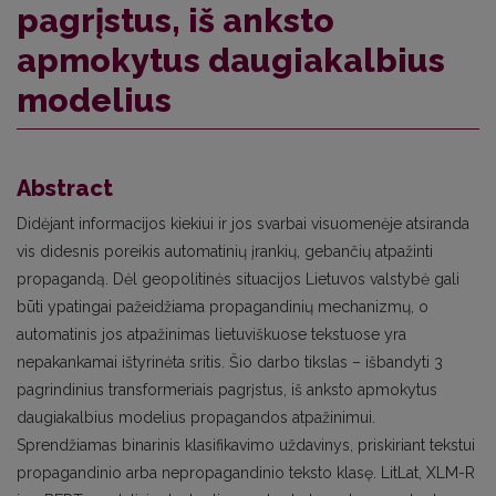
pagrįstus, iš anksto
apmokytus daugiakalbius
modelius
Abstract
Didėjant informacijos kiekiui ir jos svarbai visuomenėje atsiranda
vis didesnis poreikis automatinių įrankių, gebančių atpažinti
propagandą. Dėl geopolitinės situacijos Lietuvos valstybė gali
būti ypatingai pažeidžiama propagandinių mechanizmų, o
automatinis jos atpažinimas lietuviškuose tekstuose yra
nepakankamai ištyrinėta sritis. Šio darbo tikslas – išbandyti 3
pagrindinius transformeriais pagrįstus, iš anksto apmokytus
daugiakalbius modelius propagandos atpažinimui.
Sprendžiamas binarinis klasifikavimo uždavinys, priskiriant tekstui
propagandinio arba nepropagandinio teksto klasę. LitLat, XLM-R