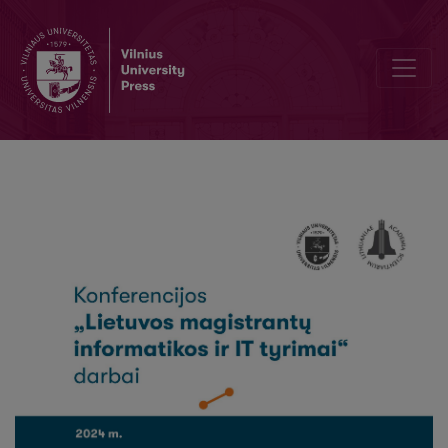
Propagandos atpažinimas lietuviškame tekste naudojant transformer