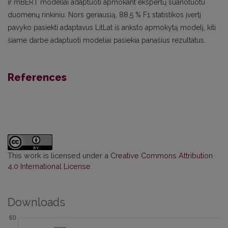
ir mBERT modeliai adaptuoti apmokant ekspertų suanotuotu
duomenų rinkiniu. Nors geriausią, 88,5 % F1 statistikos įvertį
pavyko pasiekti adaptavus LitLat iš anksto apmokytą modelį, kiti
šiame darbe adaptuoti modeliai pasiekia panašius rezultatus.
References
This work is licensed under a
Creative Commons Attribution
4.0 International License
.
Downloads