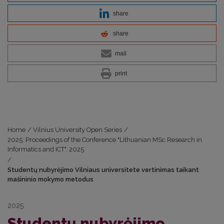
share
share
mail
print
Home
/
Vilnius University Open Series
/
2025: Proceedings of the Conference "Lithuanian MSc Research in
Informatics and ICT". 2025
/
Studentų nubyrėjimo Vilniaus universitete vertinimas taikant
mašininio mokymo metodus
2025
Studentų nubyrėjimo