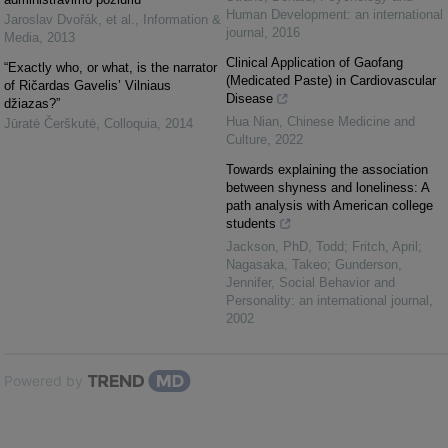
Human Development: an international
Jaroslav Dvořák, et al.
,
Information &
journal
,
2016
Media
,
2013
Clinical Application of Gaofang
“Exactly who, or what, is the narrator
(Medicated Paste) in Cardiovascular
of Ričardas Gavelis’ Vilniaus
Disease
džiazas?”
Hua Nian
,
Chinese Medicine and
Jūratė Čerškutė
,
Colloquia
,
2014
Culture
,
2022
Towards explaining the association
between shyness and loneliness: A
path analysis with American college
students
Jackson, PhD, Todd; Fritch, April;
Nagasaka, Takeo; Gunderson,
Jennifer
,
Social Behavior and
Personality: an international journal
,
2002
Powered by