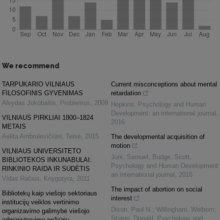
We recommend
TARPUKARIO VILNIAUS
Current misconceptions about mental
FILOSOFINIS GYVENIMAS
retardation
Alvydas Jokūbaitis
,
Problemos
,
2009
Hopkins
,
Psychology and Human
Development: an international journal
,
VILNIAUS PIRKLIAI 1800–1824
2016
METAIS
Aelita Ambrulevičiūtė
,
Teisė
,
2015
The developmental acquisition of
motion
VILNIAUS UNIVERSITETO
Juni, Samuel; Budge, Scott
,
BIBLIOTEKOS INKUNABULAI:
Psychology and Human Development:
RINKINIO RAIDA IR SUDĖTIS
an international journal
,
2016
Vidas Račius
,
Knygotyra
,
2011
The impact of abortion on social
Bibliotekų kaip viešojo sektoriaus
interest
institucijų veiklos vertinimo
Dixon, Paul N.; Willingham, Welborn;
organizavimo galimybė viešojo
Strano, Donald
,
Psychology and
administravimo požiūriu