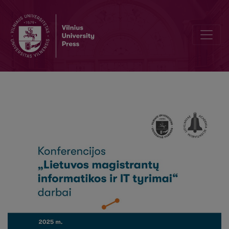
Studentų nubyrėjimo Vilniaus universitete vertinimas taikant maš