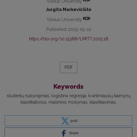
Vilnius University
Jurgita Markevičiūtė
Vilnius University
Published 2025-05-12
https://doi.org/10.15388/LMITT.2025.18
PDF
Keywords
studentų nubyrėjimas
logistinė regresija
k-artimiausių kaimynų
klasifikatorius
mašininis mokymas
klasifikavimas
post
share