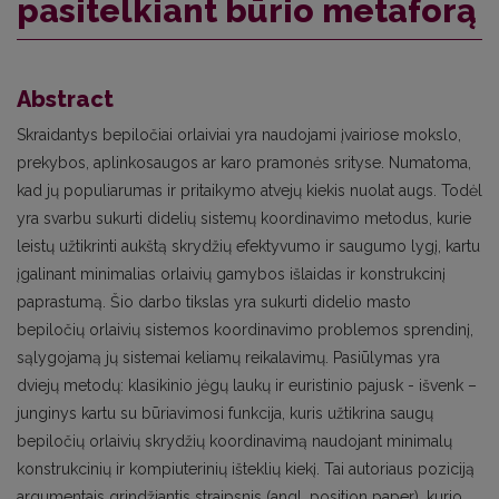
pasitelkiant būrio metaforą
Abstract
Skraidantys bepiločiai orlaiviai yra naudojami įvairiose mokslo,
prekybos, aplinkosaugos ar karo pramonės srityse. Numatoma,
kad jų populiarumas ir pritaikymo atvejų kiekis nuolat augs. Todėl
yra svarbu sukurti didelių sistemų koordinavimo metodus, kurie
leistų užtikrinti aukštą skrydžių efektyvumo ir saugumo lygį, kartu
įgalinant minimalias orlaivių gamybos išlaidas ir konstrukcinį
paprastumą. Šio darbo tikslas yra sukurti didelio masto
bepiločių orlaivių sistemos koordinavimo problemos sprendinį,
sąlygojamą jų sistemai keliamų reikalavimų. Pasiūlymas yra
dviejų metodų: klasikinio jėgų laukų ir euristinio pajusk - išvenk –
junginys kartu su būriavimosi funkcija, kuris užtikrina saugų
bepiločių orlaivių skrydžių koordinavimą naudojant minimalų
konstrukcinių ir kompiuterinių išteklių kiekį. Tai autoriaus poziciją
argumentais grindžiantis straipsnis (angl. position paper), kurio