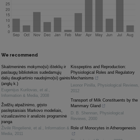
We recommend
Skaitmeninės mokymo(si) išteklių ir
Kisspeptins and Reproduction:
paslaugų bibliotekos sudedamųjų
Physiological Roles and Regulatory
dalių daugkartinio naudojimo(si) gairės
Mechanisms
(anglų k.)
Leonor Pinilla
,
Physiological Reviews
,
Eugenijus Kurilovas, et al.
,
2012
Information & Media
,
2008
Transport of Milk Constituents by the
Žodžių atpažinimo, grįsto
Mammary Gland
paslėptaisiais Markovo modeliais,
D. B. Shennan
,
Physiological
vizualizavimo ir analizės programinė
Reviews
,
2000
įranga
Živilė Ringelienė, et al.
,
Information &
Role of Monocytes in Atherogenesis
Media
,
2011