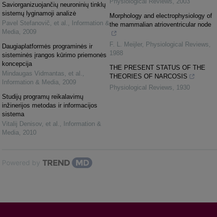
Physiological Reviews
,
2003
Saviorganizuojančių neuroninių tinklų
sistemų lyginamoji analizė
Morphology and electrophysiology of
Pavel Stefanovič, et al.
,
Information &
the mammalian atrioventricular node
Media
,
2009
F. L. Meijler
,
Physiological Reviews
,
Daugiaplatformės programinės ir
1988
sisteminės įrangos kūrimo priemonės
koncepcija
THE PRESENT STATUS OF THE
Mindaugas Vidmantas, et al.
,
THEORIES OF NARCOSIS
Information & Media
,
2009
Physiological Reviews
,
1930
Studijų programų reikalavimų
inžinerijos metodas ir informacijos
sistema
Vitalij Denisov, et al.
,
Information &
Media
,
2010
Powered by