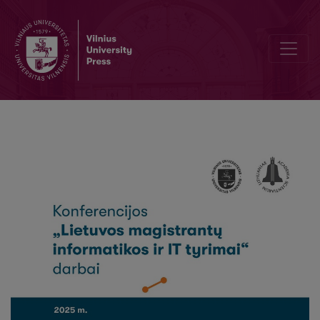
Didelio masto orlaivių sistemos koordinavimas pasitelkiant būrio m