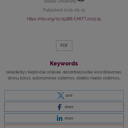
Vilnius University
Published 2025-05-12
https://doi.org/10.15388/LMITT.2025.19
PDF
Keywords
skraidantys bepiločiai orlaiviai
decentralizuotas koordinavimas
dronų būrys
autonominės sistemos
didelio masto sistemos
post
share
share