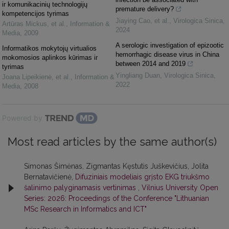
ir komunikacinių technologijų
premature delivery?
kompetencijos tyrimas
Jiaying Cao, et al.
,
Virologica Sinica
,
Artūras Mickus, et al.
,
Information &
2024
Media
,
2009
A serologic investigation of epizootic
Informatikos mokytojų virtualios
hemorrhagic disease virus in China
mokomosios aplinkos kūrimas ir
between 2014 and 2019
tyrimas
Yingliang Duan
,
Virologica Sinica
,
Joana Lipeikienė, et al.
,
Information &
2022
Media
,
2008
Powered by
Most read articles by the same author(s)
Simonas Šimėnas, Zigmantas Kęstutis Juškevičius, Jolita
Bernatavičienė,
Difuziniais modeliais grįsto EKG triukšmo
šalinimo palyginamasis vertinimas
,
Vilnius University Open
Series: 2026: Proceedings of the Conference "Lithuanian
MSc Research in Informatics and ICT"