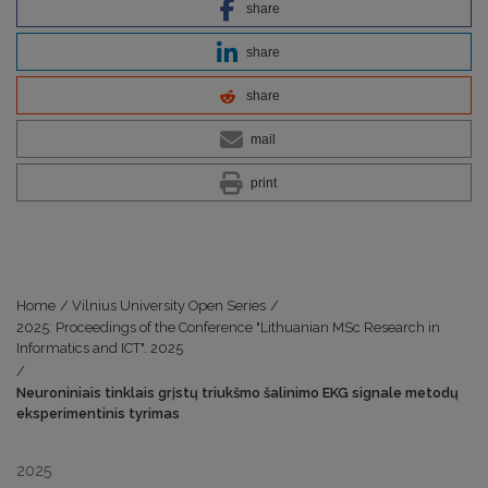
share
share
share
mail
print
Home
/
Vilnius University Open Series
/
2025: Proceedings of the Conference "Lithuanian MSc Research in
Informatics and ICT". 2025
/
Neuroniniais tinklais grįstų triukšmo šalinimo EKG signale metodų
eksperimentinis tyrimas
2025