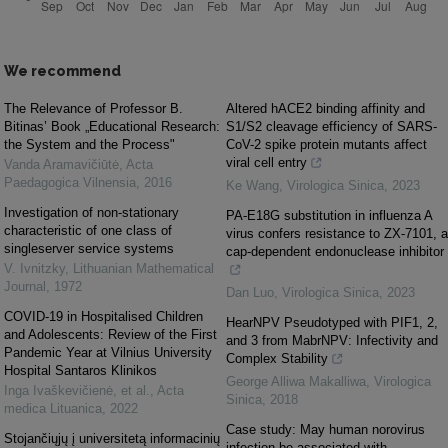
We recommend
The Relevance of Professor B.
Altered hACE2 binding affinity and
Bitinas’ Book „Educational Research:
S1/S2 cleavage efficiency of SARS-
the System and the Process"
CoV-2 spike protein mutants affect
viral cell entry
Vanda Aramavičiūtė
,
Acta
Paedagogica Vilnensia
,
2016
Ke Wang
,
Virologica Sinica
,
2023
Investigation of non-stationary
PA-E18G substitution in influenza A
characteristic of one class of
virus confers resistance to ZX-7101, a
singleserver service systems
cap-dependent endonuclease inhibitor
V. Ivnitzky
,
Lithuanian Mathematical
Journal
,
1972
Dan Luo
,
Virologica Sinica
,
2023
COVID-19 in Hospitalised Children
HearNPV Pseudotyped with PIF1, 2,
and Adolescents: Review of the First
and 3 from MabrNPV: Infectivity and
Pandemic Year at Vilnius University
Complex Stability
Hospital Santaros Klinikos
George Alliwa Makalliwa
,
Virologica
Inga Ivaškevičienė, et al.
,
Acta
Sinica
,
2018
medica Lituanica
,
2022
Case study: May human norovirus
Stojančiųjų į universitetą informacinių
infection be associated with