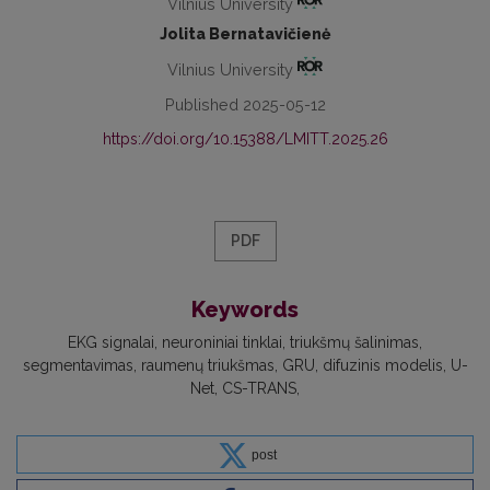
Vilnius University
Jolita Bernatavičienė
Vilnius University
Published 2025-05-12
https://doi.org/10.15388/LMITT.2025.26
PDF
Keywords
EKG signalai
neuroniniai tinklai
triukšmų šalinimas
segmentavimas
raumenų triukšmas
GRU
difuzinis modelis
U-
Net
CS-TRANS
post