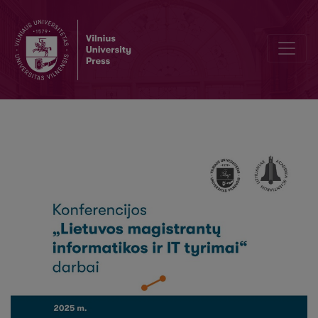
Neuroniniais tinklais grįstų triukšmo šalinimo EKG signale metodų e