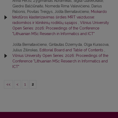
Arina Peržu, Žygimantas Abramikas, Sigita Glaveckaitė,
Giedrė Balčiūnaitė, Nomeda Rima Valevičienė, Darius
Palionis, Povilas Treigys, Jolita Bernatavičienė,
Miokardo
tekstūros klasterizavimas širdies MRT vaizduose:
radiomikos ir klinikinių rodiklių sąsajos
,
Vilnius University
Open Series: 2026: Proceedings of the Conference
"Lithuanian MSc Research in Informatics and ICT"
Jolita Bernatavičienė, Gintautas Dzemyda, Olga Kurasova,
Julius Žilinskas,
Editorial Board and Table of Contents
,
Vilnius University Open Series: 2026: Proceedings of the
Conference "Lithuanian MSc Research in Informatics and
ICT"
<<
<
1
2