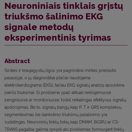
Neuroniniais tinklais grįstų
triukšmo šalinimo EKG
signale metodų
eksperimentinis tyrimas
Abstract
Širdies ir kraujagyslių ligos yra pagrindinė mirties priežastis
pasaulyje, o jų diagnostikai plačiai naudojama
elektrokardiograma (EKG), tačiau EKG signalų analizę apsunkina
įvairūs triukšmai. Ši problema ypač aktuali nešiojamuose
įrenginiuose ar monitoriuose, todėl reikalingas efektyvus signalų
apdorojimas. Be to, signalų bangų kaip P, T ir QRS kompleksų
segmentavimas be išankstinio triukšmų pašalinimo yra
sudėtingas. Neuroninių tinklų tokių kaip DMAM, BiGRU ar CS-
TRANS pagalba galima spręsti abi problemas formuojant tinklų