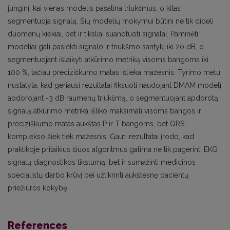
junginį, kai vienas modelis pašalina triukšmus, o kitas
segmentuoja signalą. Šių modelių mokymui būtini ne tik dideli
duomenų kiekiai, bet ir tiksliai suanotuoti signalai. Paminėti
modeliai gali pasiekti signalo ir triukšmo santykį iki 20 dB, o
segmentuojant išlaikyti atkūrimo metriką visoms bangoms iki
100 %, tačiau preciziškumo matas išlieka mažesnis. Tyrimo metu
nustatyta, kad geriausi rezultatai fiksuoti naudojant DMAM modelį
apdorojant -3 dB raumenų triukšmą, o segmentuojant apdorotą
signalą atkūrimo metrika išliko maksimali visoms bangos ir
preciziškumo matas aukštas P ir T bangoms, bet QRS
komplekso šiek tiek mažesnis. Gauti rezultatai įrodo, kad
praktikoje pritaikius šiuos algoritmus galima ne tik pagerinti EKG
signalų diagnostikos tikslumą, bet ir sumažinti medicinos
specialistų darbo krūvį bei užtikrinti aukštesnę pacientų
priežiūros kokybę.
References