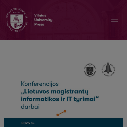
Skaidymo metodų vertinimas skirtingiems duomenų bazių tipams