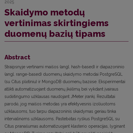
2025
Skaidymo metodų
vertinimas skirtingiems
duomenų bazių tipams
Abstract
Straipsnyje vertinami maišos (angl. hash-based) ir diapazoninio
(angl. range-based) duomenų skaidymo metodai PostgreSQL
(su Citus plėtiniu) ir MongoDB duomenų bazėse. Eksperimentai
atlikti automatizuojant duomenų įkėlimą bei vykdant įvairaus
sudėtingumo užklausas naudojant JMeter įrankį. Rezultatai
parodė, jog maišos metodas yra efektyvesnis izoliuotoms
užklausoms, tuo tarpu diapazoninis skaidymas geriau tinka
intervalinėms užklausoms. Pastebėtas ryškus PostgreSQL su
Citus pranašumas automatizuojant klasterio operacijas, lyginant