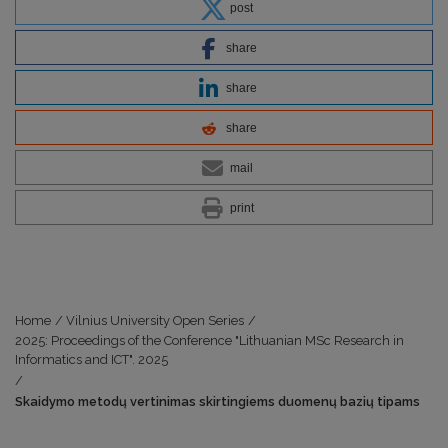
post
share
share
share
mail
print
Home
/
Vilnius University Open Series
/
2025: Proceedings of the Conference "Lithuanian MSc Research in
Informatics and ICT". 2025
/
Skaidymo metodų vertinimas skirtingiems duomenų bazių tipams