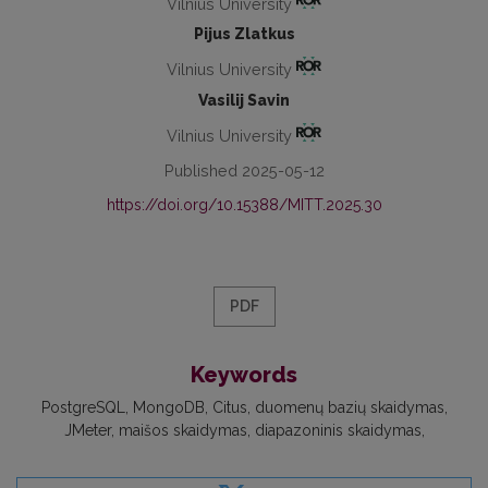
Vilnius University
Pijus Zlatkus
Vilnius University
Vasilij Savin
Vilnius University
Published 2025-05-12
https://doi.org/10.15388/MITT.2025.30
PDF
Keywords
PostgreSQL
MongoDB
Citus
duomenų bazių skaidymas
JMeter
maišos skaidymas
diapazoninis skaidymas