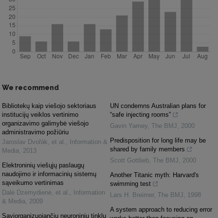
We recommend
Bibliotekų kaip viešojo sektoriaus
UN condemns Australian plans for
institucijų veiklos vertinimo
“safe injecting rooms”
organizavimo galimybė viešojo
Gavin Yamey
,
The BMJ
,
2000
administravimo požiūriu
Predisposition for long life may be
Jaroslav Dvořák, et al.
,
Information &
shared by family members
Media
,
2013
Scott Gottlieb
,
The BMJ
,
2000
Elektroninių viešųjų paslaugų
naudojimo ir informacinių sistemų
Another Titanic myth: Harvard's
sąveikumo vertinimas
swimming test
Dalė Dzemydienė, et al.
,
Information
Lars H. Breimer
,
The BMJ
,
1998
& Media
,
2009
A system approach to reducing error
Saviorganizuojančių neuroninių tinklų