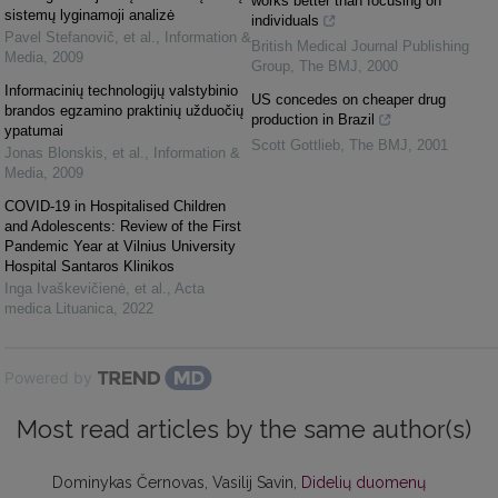
works better than focusing on
sistemų lyginamoji analizė
individuals
Pavel Stefanovič, et al.
,
Information &
British Medical Journal Publishing
Media
,
2009
Group
,
The BMJ
,
2000
Informacinių technologijų valstybinio
US concedes on cheaper drug
brandos egzamino praktinių užduočių
production in Brazil
ypatumai
Scott Gottlieb
,
The BMJ
,
2001
Jonas Blonskis, et al.
,
Information &
Media
,
2009
COVID-19 in Hospitalised Children
and Adolescents: Review of the First
Pandemic Year at Vilnius University
Hospital Santaros Klinikos
Inga Ivaškevičienė, et al.
,
Acta
medica Lituanica
,
2022
Powered by
Most read articles by the same author(s)
Dominykas Černovas, Vasilij Savin,
Didelių duomenų