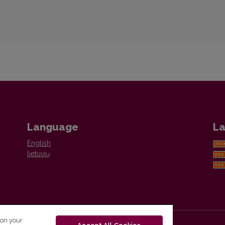
Language
La
English
lietuvių
 on your