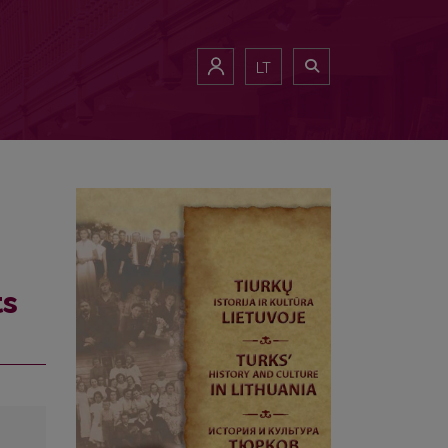
LT
ts