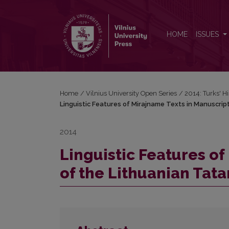
Linguistic Features of Mirajname Texts in Manuscript
HOME
ISSUES
Home
/
Vilnius University Open Series
/
2014: Turks' H
Linguistic Features of Mirajname Texts in Manuscrip
2014
Linguistic Features of
of the Lithuanian Tata