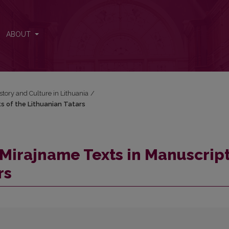
s of the Lithuanian Tatars
ABOUT
istory and Culture in Lithuania
/
ts of the Lithuanian Tatars
 Mirajname Texts in Manuscrip
rs