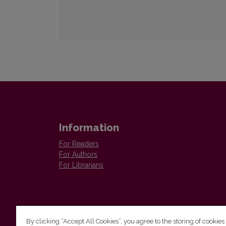
Information
For Readers
For Authors
For Librarians
By clicking “Accept All Cookies”, you agree to the storing of cookies