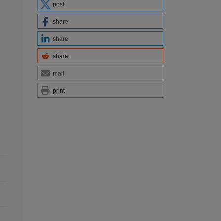
post
share
share
share
mail
print