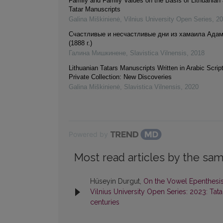
Family and Family Values on the Basis of Lithuanian
Tatar Manuscripts
Galina Miškinienė
,
Vilnius University Open Series
,
20
Счастливые и несчастливые дни из хамаила Адам
(1888 г.)
Галина Мишкинене
,
Slavistica Vilnensis
,
2018
Lithuanian Tatars Manuscripts Written in Arabic Scrip
Private Collection: New Discoveries
Galina Miškinienė
,
Slavistica Vilnensis
,
2020
Powered by
Most read articles by the sam
Hüseyin Durgut,
On the Vowel Epenthesis 
Vilnius University Open Series: 2023: Tatar
centuries