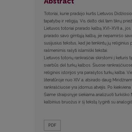
Abstract
Totoriai, kurie pradėjo kurtis Lietuvos Didžio
tapatybę ir religiją. Vis dėlto dėl tam tikrų pr
Lietuvos totoriai prarado kalbą XVI–XVII a., jo
prarado savo gimtąją kalbą, jie nepamiršo sav
susijusius tekstus, kad jie tenkintų jų religinius
rašmenimis rašyti islamiški tekstai.
Lietuvos totorių rankraščiai skirstomi į keturis ti
svarbūs dėl turkų kalbos. Šiuose rankraščiuose
religinės istorijos yra parašytos turkų kalba. Vi
literatūroje nuo XIV a. atsirado daug Miridžname
rankraščiuose yra įdomus atvejis. Po kiekviena 
Šiame straipsnyje siekiama analizuoti turkiško 
kalbinius bruožus ir šį tekstą lyginti su analogi
PDF