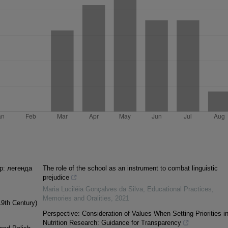
р: легенда
The role of the school as an instrument to combat linguistic
prejudice
Maria Luciléia Gonçalves da Silva
,
Educational Practices,
Memories and Oralities
,
2021
19th Century)
Perspective: Consideration of Values When Setting Priorities i
Nutrition Research: Guidance for Transparency