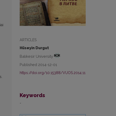
iai
ARTICLES
Hüseyin Durgut
Balıkesir University
Published 2014-12-01
https://doi.org/10.15388/VUOS.2014.11
s.
Keywords
-