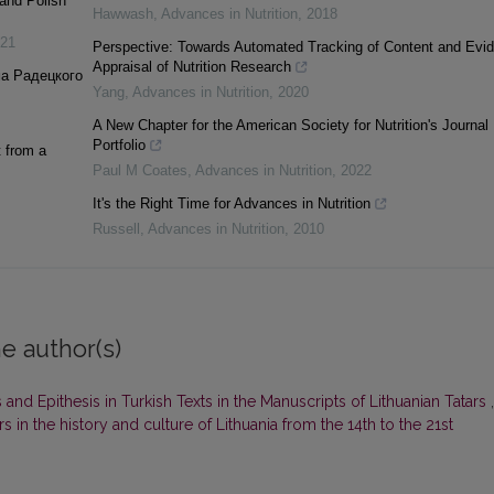
 and Polish
Hawwash
,
Advances in Nutrition
,
2018
21
Perspective: Towards Automated Tracking of Content and Evi
Appraisal of Nutrition Research
а Радецкого
Yang
,
Advances in Nutrition
,
2020
A New Chapter for the American Society for Nutrition's Journal
Portfolio
t from a
Paul M Coates
,
Advances in Nutrition
,
2022
It's the Right Time for Advances in Nutrition
Russell
,
Advances in Nutrition
,
2010
e author(s)
and Epithesis in Turkish Texts in the Manuscripts of Lithuanian Tatars
,
s in the history and culture of Lithuania from the 14th to the 21st