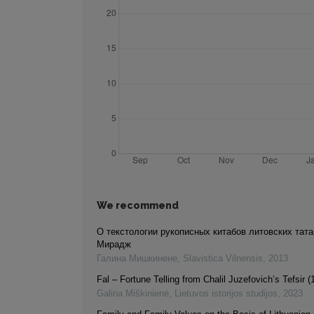
We recommend
O текстологии рукописных китабов литовских тата
Мирадж
Галина Мишкинене
,
Slavistica Vilnensis
,
2013
Fal – Fortune Telling from Chalil Juzefovich’s Tefsir (
Galina Miškinienė
,
Lietuvos istorijos studijos
,
2023