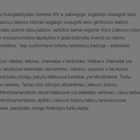
sios Kunigaikštystės žemėse XIV a. pabaigoje, sugebėjo išsaugoti savo
iežasčių Lietuvos totoriai negalėjo išsaugoti savo gimtosios kalbos.
s vietą užėmė slavų kalbos, vartotos šiame regione. Nors Lietuvos totor
o musulmoniškos tapatybės ir jautė būtinybę išversti su islamu
 poreikius. Taip susiformavo totorių rankraščių tradicija – arabiškais
pus: kitabas, tefsiras, chamailas ir tedžvidas. Kitabai ir chamailai yra
, rašytuose arabiškais rašmenimis, maldos, sąvokos ir kai kurios
ena tokių istorijų, įrašytų kitabuose turkiškai, yra Miridžname. Turkų
 variantų. Tačiau šios istorijos atsiradimas Lietuvos totorių
Miridžname teksto eilute kitabuose yra pateiktas vertimas į slavų kalba
Miridžname teksto, aptikto Lietuvos totorių kitabų rankraščiuose,
škais, parašytais senąja Anatolijos turkų kalba.