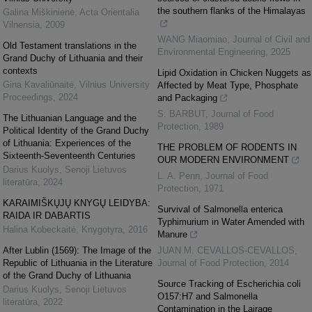
the southern flanks of the Himalayas
Galina Miškinienė
,
Acta Orientalia
Vilnensia
,
2009
WANG Miaomiao
,
Journal of Civil and
Old Testament translations in the
Environmental Engineering
,
2025
Grand Duchy of Lithuania and their
contexts
Lipid Oxidation in Chicken Nuggets as
Gina Kavaliūnaitė
,
Vilnius University
Affected by Meat Type, Phosphate
Proceedings
,
2024
and Packaging
S. BARBUT
,
Journal of Food
The Lithuanian Language and the
Protection
,
1989
Political Identity of the Grand Duchy
of Lithuania: Experiences of the
THE PROBLEM OF RODENTS IN
Sixteenth-Seventeenth Centuries
OUR MODERN ENVIRONMENT
Darius Kuolys
,
Senoji Lietuvos
L. A. Penn
,
Journal of Food
literatūra
,
2024
Protection
,
1971
KARAIMIŠKŲJŲ KNYGŲ LEIDYBA:
Survival of Salmonella enterica
RAIDA IR DABARTIS
Typhimurium in Water Amended with
Halina Kobeckaitė
,
Knygotyra
,
2016
Manure
After Lublin (1569): The Image of the
JUAN M. CEVALLOS-CEVALLOS
,
Republic of Lithuania in the Literature
Journal of Food Protection
,
2014
of the Grand Duchy of Lithuania
Source Tracking of Escherichia coli
Darius Kuolys
,
Senoji Lietuvos
O157:H7 and Salmonella
literatūra
,
2022
Contamination in the Lairage