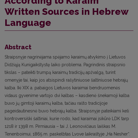
According to Karaim
Written Sources in Hebrew
Language
Abstract
Straipsnyje nagrinėjama spėjamo karaimų atvykimo į Lietuvos
Didžiąją Kunigaikštystę laiko problema. Pagrindinis straipsnio
tikslas – pateikti trumpą karaimų tradicijų apžvalgą, turint
omenyje tai, kaip jos atsispindi rašytiniuose šaltiniuose hebrajų
kalba. Iki XIX a. pabaigos Lietuvos karaimai bendruomenės
vidaus gyvenime vartojo dvi kalbas – kasdienė šnekamoji kalba
buvo jų gimtoji karaimų kalba, tačiau rašto tradicijoje
pageidautinesnė buvo hebrajų kalba. Straipsnyje pateikiami keli
kontroversiški šaltiniai, kurie rodo, kad karaimai įsikūrė LDK tarp
1218 ir 1398 m. Pirmiausia – tai J. Leonovičiaus laiškas M.
Tenenboimui, 1865 m. paskelbtas Lvove laikraštyje „Ha Nesher“.