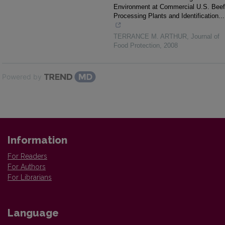
Environment at Commercial U.S. Beef
Processing Plants and Identification...
TERRANCE M. ARTHUR
,
Journal of
Food Protection
,
2008
Powered by
Information
For Readers
For Authors
For Librarians
Language