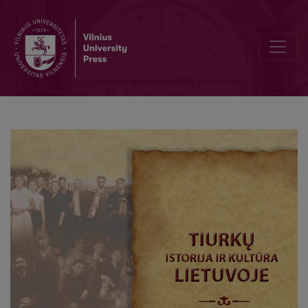
The Beginning of Karaimes’ Settlement in the Grand Duchy of Lith