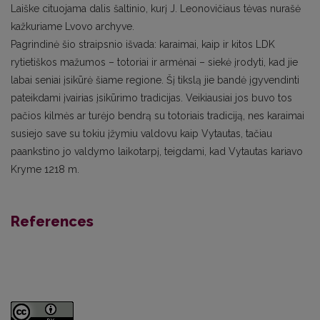
Laiške cituojama dalis šaltinio, kurį J. Leonovičiaus tėvas nurašė
kažkuriame Lvovo archyve.
Pagrindinė šio straipsnio išvada: karaimai, kaip ir kitos LDK
rytietiškos mažumos – totoriai ir armėnai – siekė įrodyti, kad jie
labai seniai įsikūrė šiame regione. Šį tikslą jie bandė įgyvendinti
pateikdami įvairias įsikūrimo tradicijas. Veikiausiai jos buvo tos
pačios kilmės ar turėjo bendrą su totoriais tradiciją, nes karaimai
susiejo save su tokiu įžymiu valdovu kaip Vytautas, tačiau
paankstino jo valdymo laikotarpį, teigdami, kad Vytautas kariavo
Kryme 1218 m.
References