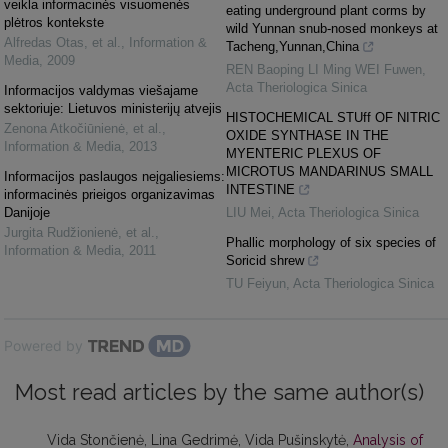
veikla informacinės visuomenės
eating underground plant corms by
plėtros kontekste
wild Yunnan snub-nosed monkeys at
Alfredas Otas, et al.
,
Information &
Tacheng,Yunnan,China
Media
,
2009
REN Baoping LI Ming WEI Fuwen
,
Acta Theriologica Sinica
Informacijos valdymas viešajame
sektoriuje: Lietuvos ministerijų atvejis
HISTOCHEMICAL STUff OF NITRIC
Zenona Atkočiūnienė, et al.
,
OXIDE SYNTHASE IN THE
Information & Media
,
2013
MYENTERIC PLEXUS OF
MICROTUS MANDARINUS SMALL
Informacijos paslaugos neįgaliesiems:
INTESTINE
informacinės prieigos organizavimas
Danijoje
LIU Mei
,
Acta Theriologica Sinica
Jurgita Rudžionienė, et al.
,
Phallic morphology of six species of
Information & Media
,
2011
Soricid shrew
TU Feiyun
,
Acta Theriologica Sinica
Powered by
Most read articles by the same author(s)
Vida Stončienė, Lina Gedrimė, Vida Pušinskytė,
Analysis of