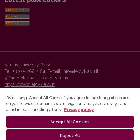
Vilnius University Press
Tel. +370 5 268 7184, E-mail:
info@leidykla.vu.lt
9 Saulėtekis av., LT10222 Vilnius
https://www.leidykla.vu.lt
By clicking “Accept All Cookies”, you agree to the storing of cookies
on your device to enhance site navigation, analyze site usage, and
Vilnius University Press platform and metadata are distributed by
assist in our marketing efforts.
Privacy policy
Creative Commons International License
.
Accept All Cookies
Reject All