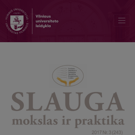
Importance of education activities teaching patients after myocardial