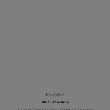
RESEARCH
Vida Stončienė
Klaipėda State University of Applied Sciences