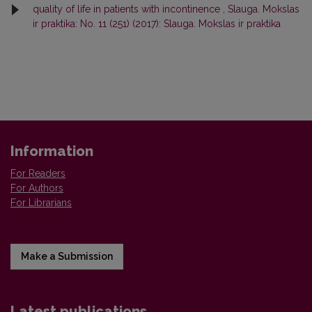
quality of life in patients with incontinence
,
Slauga. Mokslas
ir praktika: No. 11 (251) (2017): Slauga. Mokslas ir praktika
Information
For Readers
For Authors
For Librarians
Make a Submission
Latest publications