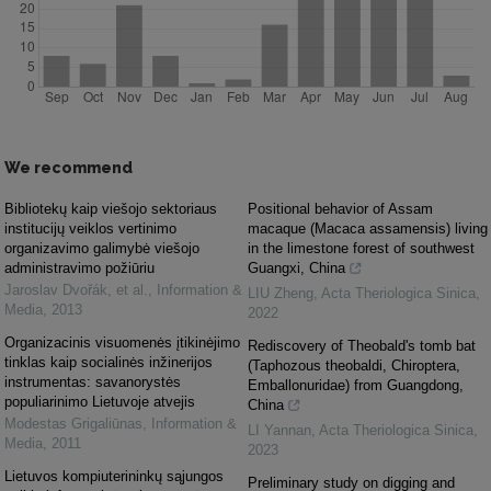
We recommend
Bibliotekų kaip viešojo sektoriaus
Positional behavior of Assam
institucijų veiklos vertinimo
macaque (Macaca assamensis) living
organizavimo galimybė viešojo
in the limestone forest of southwest
administravimo požiūriu
Guangxi, China
Jaroslav Dvořák, et al.
,
Information &
LIU Zheng
,
Acta Theriologica Sinica
,
Media
,
2013
2022
Organizacinis visuomenės įtikinėjimo
Rediscovery of Theobald's tomb bat
tinklas kaip socialinės inžinerijos
(Taphozous theobaldi, Chiroptera,
instrumentas: savanorystės
Emballonuridae) from Guangdong,
populiarinimo Lietuvoje atvejis
China
Modestas Grigaliūnas
,
Information &
LI Yannan
,
Acta Theriologica Sinica
,
Media
,
2011
2023
Lietuvos kompiuterininkų sąjungos
Preliminary study on digging and