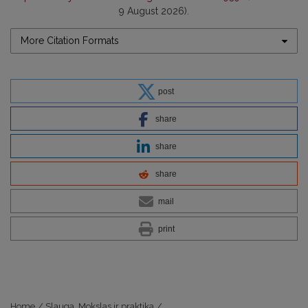
9 August 2026).
More Citation Formats
post
share
share
share
mail
print
Home
/
Slauga. Mokslas ir praktika
/