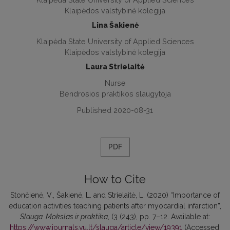
Klaipėdos valstybinė kolegija
Lina Šakienė
Klaipėda State University of Applied Sciences
Klaipėdos valstybinė kolegija
Laura Strielaitė
Nurse
Bendrosios praktikos slaugytoja
Published 2020-08-31
PDF
How to Cite
Stončienė, V., Šakienė, L. and Strielaitė, L. (2020) “Importance of
education activities teaching patients after myocardial infarction”,
Slauga. Mokslas ir praktika
, (3 (243), pp. 7–12. Available at:
https://www.journals.vu.lt/slauga/article/view/19391
(Accessed: