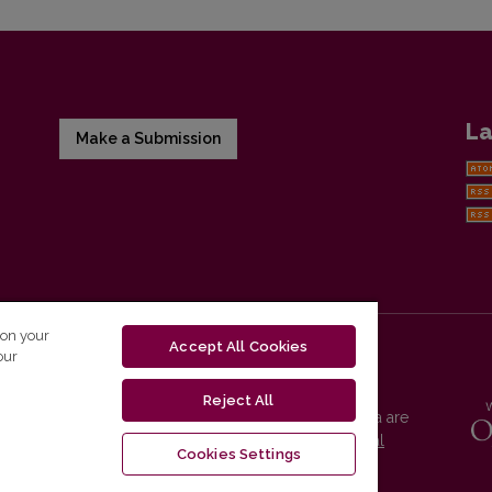
La
Make a Submission
 on your
Accept All Cookies
our
Reject All
Vilnius University Press platform and metadata are
distributed by
Creative Commons International
Cookies Settings
License
.