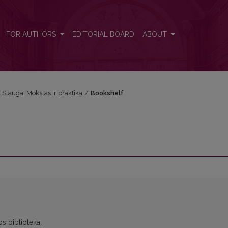
FOR AUTHORS
EDITORIAL BOARD
ABOUT
: Slauga. Mokslas ir praktika
/
Bookshelf
s biblioteka.