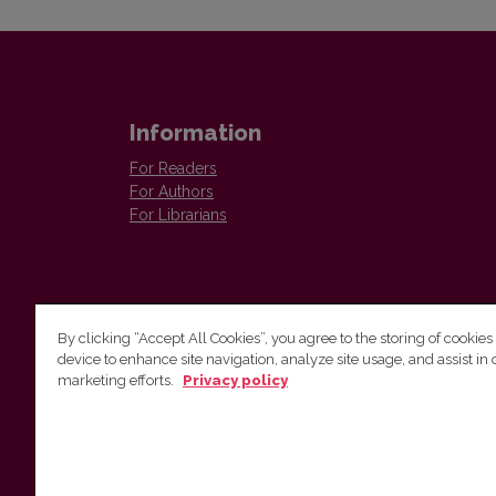
Information
For Readers
For Authors
For Librarians
By clicking “Accept All Cookies”, you agree to the storing of cookies
device to enhance site navigation, analyze site usage, and assist in 
Vilnius University Press
marketing efforts.
Privacy policy
Tel. +370 5 268 7184, E-mail:
info@leidykla.vu.lt
9 Saulėtekis av., LT10222 Vilnius
https://www.leidykla.vu.lt