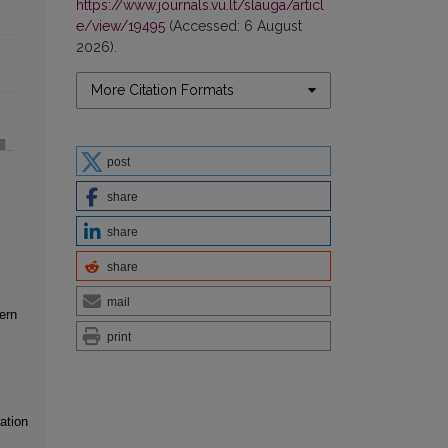
https://www.journals.vu.lt/slauga/articl
e/view/19495
(Accessed: 6 August
2026).
More Citation Formats
post
share
share
share
mail
ern
print
ation