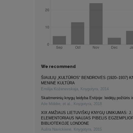
We recommend
ŠIAULIŲ „KULTŪROS“ BENDROVĖS (1920–1937) 
MENINĖ KULTŪRA
Emilija Koženevskaja
,
Knygotyra
,
2014
Skaitmeninių knygų leidyba Estijoje: leidėjų požiūris ir
Aile Möldre, et al.
,
Knygotyra
,
2018
XIX AMŽIAUS LIETUVIŠKŲ KNYGŲ UNIKUMAS: J.
ELEMENTORIAUS NAUJAS PIBELIS EGZEMPLIOR
BIBLIOTEKOJE LONDONE
Aušra Navickienė
,
Knygotyra
,
2015