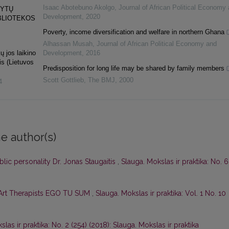
Isaac Abotebuno Akolgo
,
Journal of African Political Economy
RYTŲ
Development
,
2020
BLIOTEKOS
Poverty, income diversification and welfare in northern Ghana
Alhassan Musah
,
Journal of African Political Economy and
ų jos laikino
Development
,
2016
is (Lietuvos
Predisposition for long life may be shared by family members
Scott Gottlieb
,
The BMJ
,
2000
4
e author(s)
blic personality Dr. Jonas Staugaitis
,
Slauga. Mokslas ir praktika: No. 6
f Art Therapists EGO TU SUM
,
Slauga. Mokslas ir praktika: Vol. 1 No. 10
las ir praktika: No. 2 (254) (2018): Slauga. Mokslas ir praktika