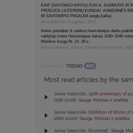
KAIP ĮSIGYDAVO KNYGŲ XVIII A. SUOMIJOS IR 
PRŪSIJOS LIUTERONŲ KUNIGAI: ASMENINĖS BI
IR SAVITARPIO PAGALBA (anglų kalba)
Ilkka Mäkinen
,
Knygotyra
,
2015
Kelios pastabos iš valdovo kanceliarijos darbo praktik
valdytojo Ivano Hornostajaus laikais 1540–1546 meta
Metrikos knygų Nr. 24, 28 ir...
Artūras Dubonis
,
Vilnius University Open Series
,
202
Powered by
Most read articles by the sam
Janina Valančiūtė,
150th anniversary of pu
(258) (2018): Slauga. Mokslas ir praktika
Janina Valančiūtė,
Exhibition of Works o
(286) (2020): Slauga. Mokslas ir praktika
Janina Valančiūtė,
Bookshelf
,
Slauga. Moks