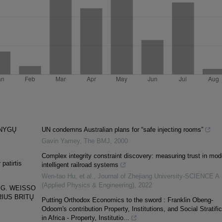
KNYGŲ
UN condemns Australian plans for “safe injecting rooms”
Gavin Yamey
,
The BMJ
,
2000
Complex integrity constraint discovery: measuring trust in mod
 patirtis
intelligent railroad systems
Wen-tao Hu, et al.
,
Journal of Zhejiang University-SCIENCE A
(Applied Physics & Engineering)
,
2022
 G. WEISSO
IUS BRITŲ
Putting Orthodox Economics to the sword : Franklin Obeng-
Odoom's contribution Property, Institutions, and Social Stratific
in Africa - Property, Institutio...