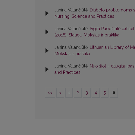
Janina Valančiūtė,
Diabeto problemoms sk
Nursing. Science and Practices
Janina Valančiūtė,
Sigita Puodžiūtė exhibi
(2018): Slauga. Mokslas ir praktika
Janina Valančiūtė,
Lithuanian Library of 
Mokslas ir praktika
Janina Valančiūtė,
Nuo šiol – daugiau pa
and Practices
<<
<
1
2
3
4
5
6