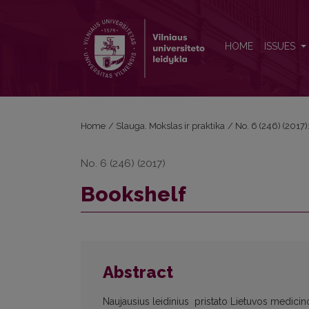
Bookshelf
HOME
ISSUES
Home
/
Slauga. Mokslas ir praktika
/
No. 6 (246) (2017)
No. 6 (246) (2017)
Bookshelf
Abstract
Naujausius leidinius pristato Lietuvos medicino