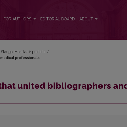
d medical professionals
FOR AUTHORS
EDITORIAL BOARD
ABOUT
: Slauga. Mokslas ir praktika
/
 medical professionals
 that united bibliographers an
s