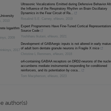
Ultrasonic Vocalizations Emitted during Defensive Behavior Alt
the Influence of the Respiratory Rhythm on Brain Oscillatory
Dynamics in the Fear Circuit of Ra...
University
Rosalind S.E. Carney
,
eNeuro
,
2019
s
,
2010
Expert Programmers Have Fine-Tuned Cortical Representation
rete logarithm
Source Code
Yoshiharu Ikutani
,
eNeuro
,
2021
inys
,
2009
Development of GABAergic inputs is not altered in early matur
of adult born dentate granule neurons in Fragile X mice
rinkinys
,
2017
Christine L Remmers
,
eNeuro
,
2018
α4-containing GABAA receptors on DRD2-neurons of the nucle
accumbens mediate instrumental responding for conditioned
reinforcers, and its potentiation by coca...
Tom Macpherson
,
eNeuro
,
2023
e author(s)