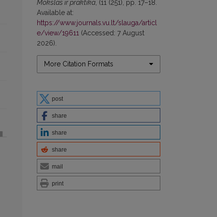
Mokslas ir praktika
, (11 (251), pp. 17–18.
Available at:
https://www.journals.vu.lt/slauga/articl
e/view/19611
(Accessed: 7 August
2026).
More Citation Formats
post
share
share
share
mail
print