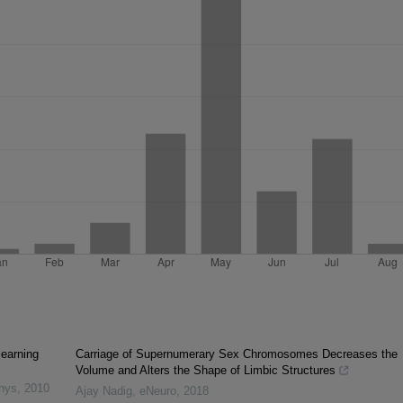
learning
Carriage of Supernumerary Sex Chromosomes Decreases the
Volume and Alters the Shape of Limbic Structures
inys
,
2010
Ajay Nadig
,
eNeuro
,
2018