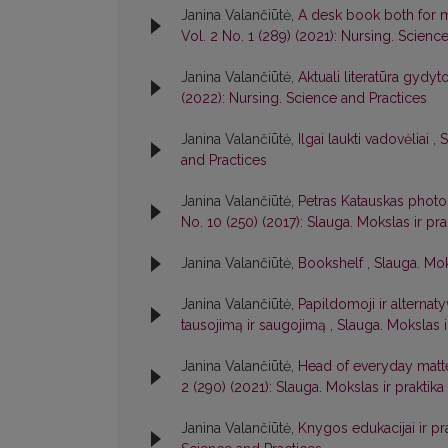
Janina Valančiūtė,
A desk book both for m
Vol. 2 No. 1 (289) (2021): Nursing. Scienc
Janina Valančiūtė,
Aktuali literatūra gydy
(2022): Nursing. Science and Practices
Janina Valančiūtė,
Ilgai laukti vadovėliai
,
S
and Practices
Janina Valančiūtė,
Petras Katauskas photos
No. 10 (250) (2017): Slauga. Mokslas ir pra
Janina Valančiūtė,
Bookshelf
,
Slauga. Moks
Janina Valančiūtė,
Papildomoji ir alternatyv
tausojimą ir saugojimą
,
Slauga. Mokslas i
Janina Valančiūtė,
Head of everyday matter
2 (290) (2021): Slauga. Mokslas ir praktika
Janina Valančiūtė,
Knygos edukacijai ir pr