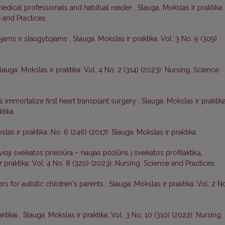
edical professionals and habitual reader
,
Slauga. Mokslas ir praktika:
e and Practices
tojams ir slaugytojams
,
Slauga. Mokslas ir praktika: Vol. 3 No. 9 (309)
lauga. Mokslas ir praktika: Vol. 4 No. 2 (314) (2023): Nursing. Science
 immortalize first heart transplant surgery
,
Slauga. Mokslas ir praktika
ktika
las ir praktika: No. 6 (246) (2017): Slauga. Mokslas ir praktika
ioji sveikatos priežiūra – naujas požiūris į sveikatos profilaktiką,
r praktika: Vol. 4 No. 8 (320) (2023): Nursing. Science and Practices
s for autistic children's parents
,
Slauga. Mokslas ir praktika: Vol. 2 N
aktikai
,
Slauga. Mokslas ir praktika: Vol. 3 No. 10 (310) (2022): Nursing.