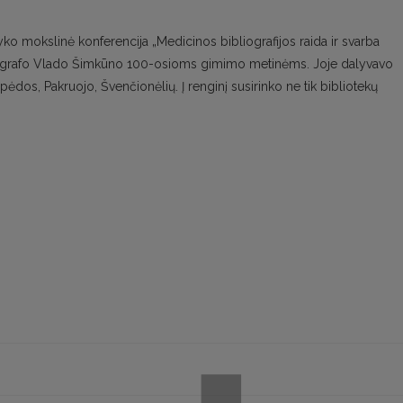
yko mokslinė konferencija „Medicinos bibliografijos raida ir svarba
ibliografo Vlado Šimkūno 100-osioms gimimo metinėms. Joje dalyvavo
pėdos, Pakruojo, Švenčionėlių. Į renginį susirinko ne tik bibliotekų