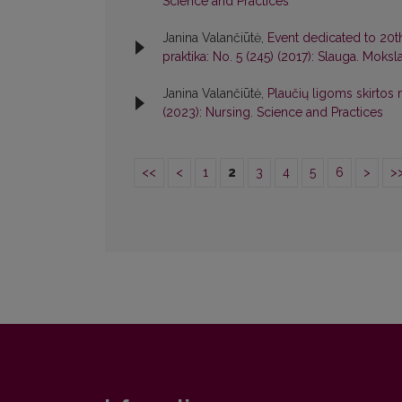
Science and Practices
Janina Valančiūtė,
Event dedicated to 20th
praktika: No. 5 (245) (2017): Slauga. Moksla
Janina Valančiūtė,
Plaučių ligoms skirt
(2023): Nursing. Science and Practices
<<
<
1
2
3
4
5
6
>
>