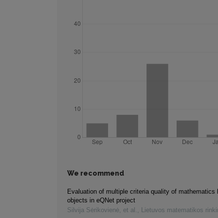
We recommend
Evaluation of multiple criteria quality of mathematics 
objects in eQNet project
Silvija Sėrikovienė, et al.
,
Lietuvos matematikos rink