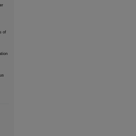
er
s of
ation
us