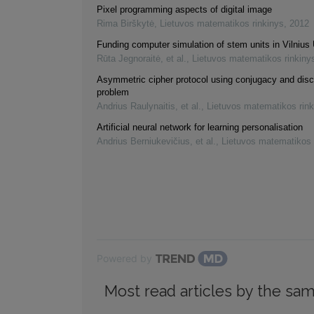
Pixel programming aspects of digital image
Rima Birškytė
,
Lietuvos matematikos rinkinys
,
2012
Funding computer simulation of stem units in Vilnius 
Rūta Jegnoraitė, et al.
,
Lietuvos matematikos rinkiny
Asymmetric cipher protocol using conjugacy and disc
problem
Andrius Raulynaitis, et al.
,
Lietuvos matematikos rink
Artificial neural network for learning personalisation
Andrius Berniukevičius, et al.
,
Lietuvos matematikos 
Powered by
Most read articles by the sam