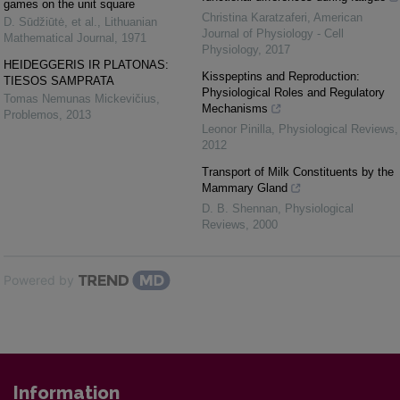
games on the unit square
Christina Karatzaferi
,
American
D. Sūdžiūtė, et al.
,
Lithuanian
Journal of Physiology - Cell
Mathematical Journal
,
1971
Physiology
,
2017
HEIDEGGERIS IR PLATONAS:
Kisspeptins and Reproduction:
TIESOS SAMPRATA
Physiological Roles and Regulatory
Tomas Nemunas Mickevičius
,
Mechanisms
Problemos
,
2013
Leonor Pinilla
,
Physiological Reviews
,
2012
Transport of Milk Constituents by the
Mammary Gland
D. B. Shennan
,
Physiological
Reviews
,
2000
Powered by
Information