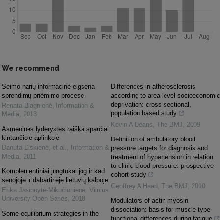
We recommend
Seimo narių informacinė elgsena
Differences in atherosclerosis
sprendimų priėmimo procese
according to area level socioeconomic
deprivation: cross sectional,
Renata Blagnienė
,
Information &
population based study
Media
,
2013
Kevin A Deans
,
The BMJ
,
2009
Asmeninės lyderystės raiška sparčiai
kintančioje aplinkoje
Definition of ambulatory blood
Danuta Diskienė, et al.
,
Information &
pressure targets for diagnosis and
Media
,
2011
treatment of hypertension in relation
to clinic blood pressure: prospective
Komplementiniai jungtukai jog ir kad
cohort study
senojoje ir dabartinėje lietuvių kalboje
Geoffrey A Head
,
The BMJ
,
2010
Erika Jasionytė-Mikučionienė
,
Vilnius
University Open Series
,
2018
Modulators of actin-myosin
dissociation: basis for muscle type
Some equilibrium strategies in the
functional differences during fatigue