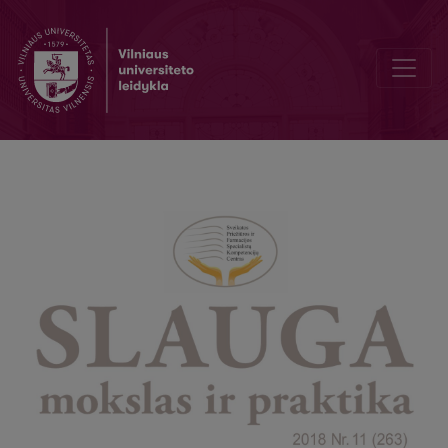
What should be done to ensure effective nursing of persons with ur