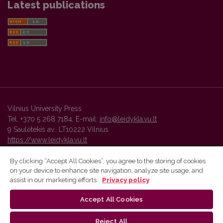
Latest publications
Vilnius University Press
Tel. +370 5 268 7184, E-mail:
info@leidykla.vu.lt
9 Saulėtekis av., LT10222 Vilnius
https://www.leidykla.vu.lt
By clicking “Accept All Cookies”, you agree to the storing of cookies
on your device to enhance site navigation, analyze site usage, and
Vilnius University Press platform and metadata are distributed by
assist in our marketing efforts.
Privacy policy
Creative Commons International License
.
Accept All Cookies
Reject All