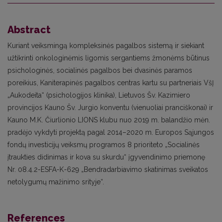
Abstract
Kuriant veiksmingą kompleksinės pagalbos sistemą ir siekiant
užtikrinti onkologinėmis ligomis sergantiems žmonėms būtinus
psichologinės, socialinės pagalbos bei dvasinės paramos
poreikius, Kaniterapinės pagalbos centras kartu su partneriais VšĮ
„Aukodeita“ (psichologijos klinika), Lietuvos Šv. Kazimiero
provincijos Kauno Šv. Jurgio konventu (vienuoliai pranciškonai) ir
Kauno M.K. Čiurlionio LIONS klubu nuo 2019 m. balandžio mėn.
pradėjo vykdyti projektą pagal 2014–2020 m. Europos Sąjungos
fondų investicijų veiksmų programos 8 prioriteto „Socialinės
įtraukties didinimas ir kova su skurdu“ įgyvendinimo priemonę
Nr. 08.4.2-ESFA-K-629 „Bendradarbiavimo skatinimas sveikatos
netolygumų mažinimo srityje“.
References