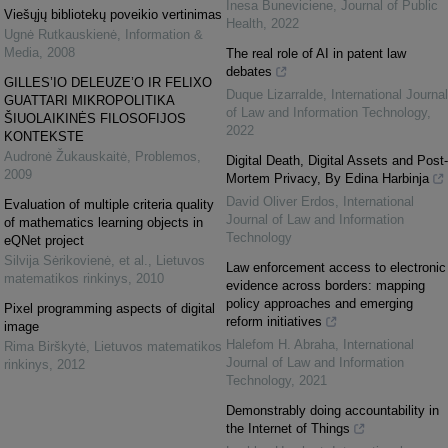
Inesa Buneviciene
,
Journal of Public
Viešųjų bibliotekų poveikio vertinimas
Health
,
2022
Ugnė Rutkauskienė
,
Information &
Media
,
2008
The real role of AI in patent law
debates
GILLES’IO DELEUZE’O IR FELIXO
Duque Lizarralde
,
International Journal
GUATTARI MIKROPOLITIKA
of Law and Information Technology
,
ŠIUOLAIKINĖS FILOSOFIJOS
2022
KONTEKSTE
Audronė Žukauskaitė
,
Problemos
,
Digital Death, Digital Assets and Post-
2009
Mortem Privacy, By Edina Harbinja
David Oliver Erdos
,
International
Evaluation of multiple criteria quality
Journal of Law and Information
of mathematics learning objects in
Technology
eQNet project
Silvija Sėrikovienė, et al.
,
Lietuvos
Law enforcement access to electronic
matematikos rinkinys
,
2010
evidence across borders: mapping
policy approaches and emerging
Pixel programming aspects of digital
reform initiatives
image
Halefom H. Abraha
,
International
Rima Birškytė
,
Lietuvos matematikos
Journal of Law and Information
rinkinys
,
2012
Technology
,
2021
Demonstrably doing accountability in
the Internet of Things