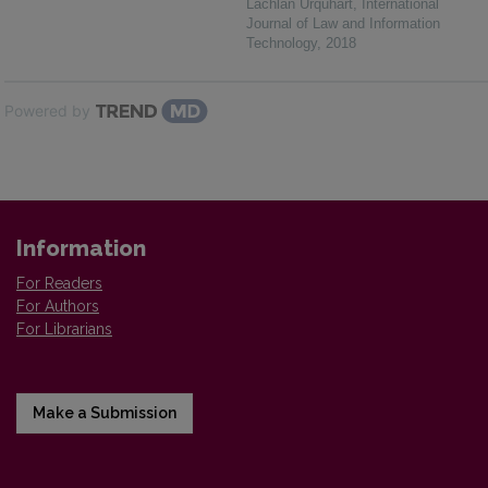
Lachlan Urquhart
,
International
Journal of Law and Information
Technology
,
2018
Powered by
Information
For Readers
For Authors
For Librarians
Make a Submission