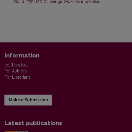
No. 6 (270) (2019): Slauga. Mokslas ir praktika
Information
For Readers
For Authors
For Librarians
Make a Submission
Latest publications