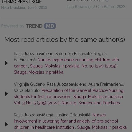
TEISMO PRAKTIKOJE
Lisa Browning
,
J Clin Pathol
,
2022
Nika Bruskina
,
Teisė
,
2013
Powered by
Most read articles by the same author(s)
Rasa Juozapavičienė, Salomėja Bakanaitė, Regina
Balčiūnienė,
Nurse’s experience in nursing children with
cancer
,
Slauga. Mokslas ir praktika: No. 10 (274) (2019):
Slauga. Mokslas ir praktika
Virginija Gutienė, Rasa Juozapavičienė, Aušra Freimanienė,
Vaiva Staniūtė,
Preparation of the General Practice Nursing
students for first aid provision
,
Slauga. Mokslas ir praktika:
Vol. 3 No. 5 (305) (2022): Nursing. Science and Practices
Rasa Juozapavičienė, Justina Čižauskaitė,
Nurses
involvement in lowering fear and anxiety of pre-school
children in healthcare institution
,
Slauga. Mokslas ir praktika: