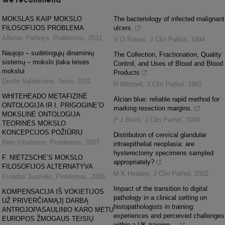
MOKSLAS KAIP MOKSLO
The bacteriology of infected malignant
FILOSOFIJOS PROBLEMA
ulcers.
Albinas Plėšnys
,
Problemos
,
2011
V O Rotimi
,
J Clin Pathol
,
1984
Naujojo – sudėtingųjų dinaminių
The Collection, Fractionation, Quality
sistemų – mokslo įtaka teisės
Control, and Uses of Blood and Blood
mokslui
Products
Dovilė Valančienė
,
Teisė
,
2011
R Mitchell
,
J Clin Pathol
,
1982
WHITEHEADO METAFIZINĖ
Alcian blue: reliable rapid method for
ONTOLOGIJA IR I. PRIGOGINE’O
marking resection margins.
MOKSLINĖ ONTOLOGIJA
P J Birch
,
J Clin Pathol
,
1990
TEORINĖS MOKSLO
KONCEPCIJOS POŽIŪRIU
Distribution of cervical glandular
Rein Vihalemm
,
Problemos
,
2007
intraepithelial neoplasia: are
hysterectomy specimens sampled
F. NIETZSCHE’S MOKSLO
appropriately?
FILOSOFIJOS ALTERNATYVA
M K Heatley
,
J Clin Pathol
,
2002
Evaldas Juozelis
,
Problemos
,
2005
Impact of the transition to digital
KOMPENSACIJA IŠ VOKIETIJOS
pathology in a clinical setting on
UŽ PRIVERČIAMĄJĮ DARBĄ
histopathologists in training:
ANTROJOPASAULINIO KARO METU
experiences and perceived challenges
EUROPOS ŽMOGAUS TEISIŲ
within a UK training ...