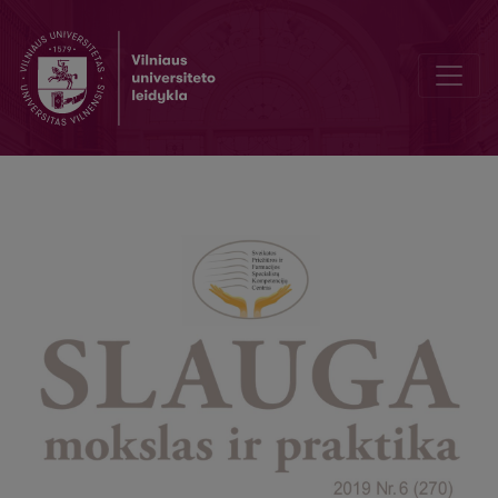
Scientific and practical conference “Nursing science and practice: 