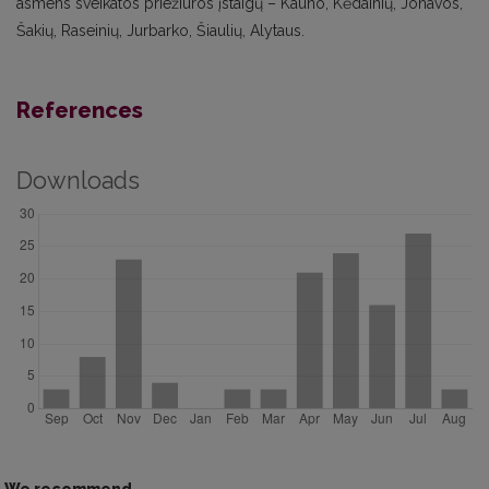
asmens sveikatos priežiūros įstaigų – Kauno, Kėdainių, Jonavos,
Šakių, Raseinių, Jurbarko, Šiaulių, Alytaus.
References
Downloads
We recommend