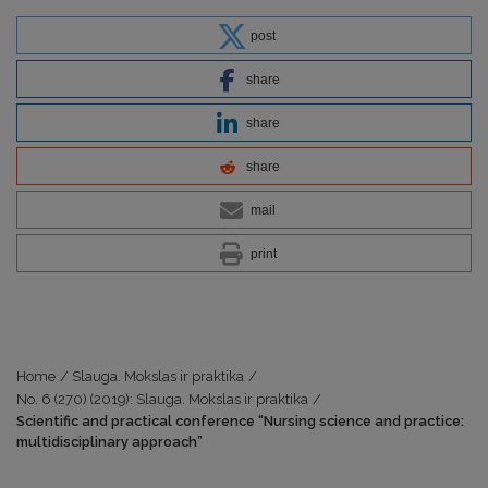
post
share
share
share
mail
print
Home
/
Slauga. Mokslas ir praktika
/
No. 6 (270) (2019): Slauga. Mokslas ir praktika
/
Scientific and practical conference “Nursing science and practice:
multidisciplinary approach”