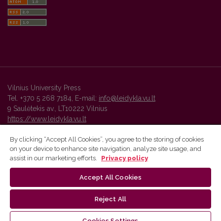
Vilnius University Press
Tel. +370 5 268 7184, E-mail:
info@leidykla.vu.lt
9 Saulėtekis av., LT10222 Vilnius
https://www.leidykla.vu.lt
By clicking “Accept All Cookies”, you agree to the storing of cookies
on your device to enhance site navigation, analyze site usage, and
Vilnius University Press platform and metadata are distributed by
assist in our marketing efforts.
Privacy policy
Creative Commons International License
.
Accept All Cookies
Reject All
Cookies Settings