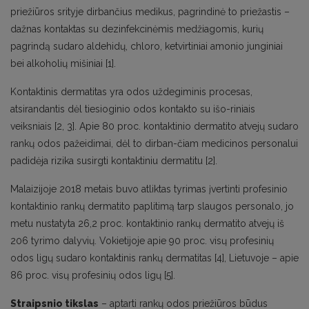
priežiūros srityje dirbančius medikus, pagrindinė to priežastis –
dažnas kontaktas su dezinfekcinėmis medžiagomis, kurių
pagrindą sudaro aldehidų, chloro, ketvirtiniai amonio junginiai
bei alkoholių mišiniai [1].
Kontaktinis dermatitas yra odos uždegiminis procesas,
atsirandantis dėl tiesioginio odos kontakto su išo-riniais
veiksniais [2, 3]. Apie 80 proc. kontaktinio dermatito atvejų sudaro
rankų odos pažeidimai, dėl to dirban-čiam medicinos personalui
padidėja rizika susirgti kontaktiniu dermatitu [2].
Malaizijoje 2018 metais buvo atliktas tyrimas įvertinti profesinio
kontaktinio rankų dermatito paplitimą tarp slaugos personalo, jo
metu nustatyta 26,2 proc. kontaktinio rankų dermatito atvejų iš
206 tyrimo dalyvių. Vokietijoje apie 90 proc. visų profesinių
odos ligų sudaro kontaktinis rankų dermatitas [4], Lietuvoje – apie
86 proc. visų profesinių odos ligų [5].
Straipsnio tikslas
– aptarti rankų odos priežiūros būdus