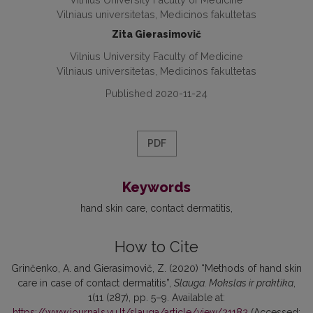
Vilniaus universitetas, Medicinos fakultetas
Zita Gierasimovič
Vilnius University Faculty of Medicine
Vilniaus universitetas, Medicinos fakultetas
Published 2020-11-24
PDF
Keywords
hand skin care
contact dermatitis
How to Cite
Grinčenko, A. and Gierasimovič, Z. (2020) “Methods of hand skin
care in case of contact dermatitis”,
Slauga. Mokslas ir praktika
,
1(11 (287), pp. 5–9. Available at:
https://www.journals.vu.lt/slauga/article/view/21182
(Accessed: