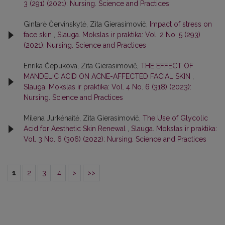
3 (291) (2021): Nursing. Science and Practices
Gintarė Červinskytė, Zita Gierasimovič,
Impact of stress on
face skin
,
Slauga. Mokslas ir praktika: Vol. 2 No. 5 (293)
(2021): Nursing. Science and Practices
Enrika Čepukova, Zita Gierasimovič,
THE EFFECT OF
MANDELIC ACID ON ACNE-AFFECTED FACIAL SKIN
,
Slauga. Mokslas ir praktika: Vol. 4 No. 6 (318) (2023):
Nursing. Science and Practices
Milena Jurkėnaitė, Zita Gierasimovič,
The Use of Glycolic
Acid for Aesthetic Skin Renewal
,
Slauga. Mokslas ir praktika:
Vol. 3 No. 6 (306) (2022): Nursing. Science and Practices
1
2
3
4
>
>>