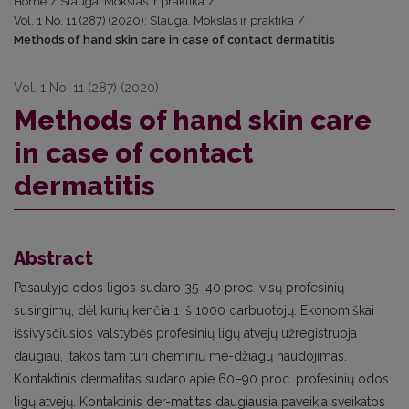
Home
/
Slauga. Mokslas ir praktika
/
Vol. 1 No. 11 (287) (2020): Slauga. Mokslas ir praktika
/
Methods of hand skin care in case of contact dermatitis
Vol. 1 No. 11 (287) (2020)
Methods of hand skin care
in case of contact
dermatitis
Abstract
Pasaulyje odos ligos sudaro 35–40 proc. visų profesinių
susirgimų, dėl kurių kenčia 1 iš 1000 darbuotojų. Ekonomiškai
išsivysčiusios valstybės profesinių ligų atvejų užregistruoja
daugiau, įtakos tam turi cheminių me-džiagų naudojimas.
Kontaktinis dermatitas sudaro apie 60–90 proc. profesinių odos
ligų atvejų. Kontaktinis der-matitas daugiausia paveikia sveikatos