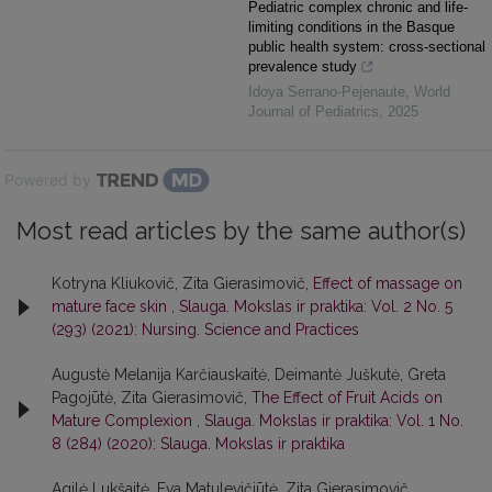
Pediatric complex chronic and life-
limiting conditions in the Basque
public health system: cross-sectional
prevalence study
Idoya Serrano-Pejenaute
,
World
Journal of Pediatrics
,
2025
Powered by
Most read articles by the same author(s)
Kotryna Kliukovič, Zita Gierasimovič,
Effect of massage on
mature face skin
,
Slauga. Mokslas ir praktika: Vol. 2 No. 5
(293) (2021): Nursing. Science and Practices
Augustė Melanija Karčiauskaitė, Deimantė Juškutė, Greta
Pagojūtė, Zita Gierasimovič,
The Effect of Fruit Acids on
Mature Complexion
,
Slauga. Mokslas ir praktika: Vol. 1 No.
8 (284) (2020): Slauga. Mokslas ir praktika
Agilė Lukšaitė, Eva Matulevičiūtė, Zita Gierasimovič,