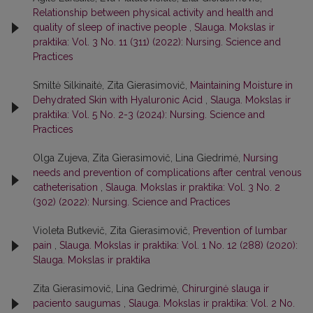
Relationship between physical activity and health and
quality of sleep of inactive people
,
Slauga. Mokslas ir
praktika: Vol. 3 No. 11 (311) (2022): Nursing. Science and
Practices
Smiltė Silkinaitė, Zita Gierasimovič,
Maintaining Moisture in
Dehydrated Skin with Hyaluronic Acid
,
Slauga. Mokslas ir
praktika: Vol. 5 No. 2-3 (2024): Nursing. Science and
Practices
Olga Zujeva, Zita Gierasimovič, Lina Giedrimė,
Nursing
needs and prevention of complications after central venous
catheterisation
,
Slauga. Mokslas ir praktika: Vol. 3 No. 2
(302) (2022): Nursing. Science and Practices
Violeta Butkevič, Zita Gierasimovič,
Prevention of lumbar
pain
,
Slauga. Mokslas ir praktika: Vol. 1 No. 12 (288) (2020):
Slauga. Mokslas ir praktika
Zita Gierasimovič, Lina Gedrimė,
Chirurginė slauga ir
paciento saugumas
,
Slauga. Mokslas ir praktika: Vol. 2 No.