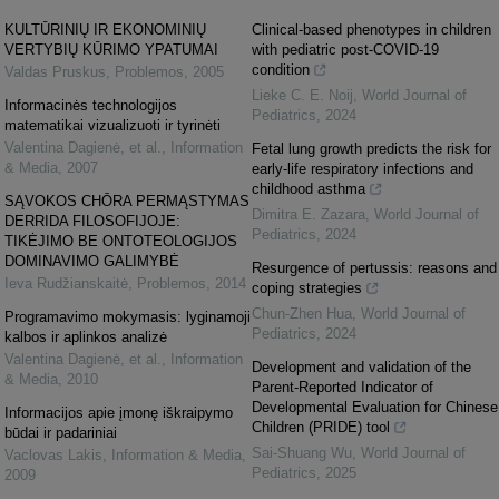
KULTŪRINIŲ IR EKONOMINIŲ
Clinical-based phenotypes in children
VERTYBIŲ KŪRIMO YPATUMAI
with pediatric post-COVID-19
condition
Valdas Pruskus
,
Problemos
,
2005
Lieke C. E. Noij
,
World Journal of
Informacinės technologijos
Pediatrics
,
2024
matematikai vizualizuoti ir tyrinėti
Valentina Dagienė, et al.
,
Information
Fetal lung growth predicts the risk for
& Media
,
2007
early-life respiratory infections and
childhood asthma
SĄVOKOS CHŌRA PERMĄSTYMAS
Dimitra E. Zazara
,
World Journal of
DERRIDA FILOSOFIJOJE:
Pediatrics
,
2024
TIKĖJIMO BE ONTOTEOLOGIJOS
DOMINAVIMO GALIMYBĖ
Resurgence of pertussis: reasons and
Ieva Rudžianskaitė
,
Problemos
,
2014
coping strategies
Chun-Zhen Hua
,
World Journal of
Programavimo mokymasis: lyginamoji
Pediatrics
,
2024
kalbos ir aplinkos analizė
Valentina Dagienė, et al.
,
Information
Development and validation of the
& Media
,
2010
Parent-Reported Indicator of
Developmental Evaluation for Chinese
Informacijos apie įmonę iškraipymo
Children (PRIDE) tool
būdai ir padariniai
Sai-Shuang Wu
,
World Journal of
Vaclovas Lakis
,
Information & Media
,
Pediatrics
,
2025
2009