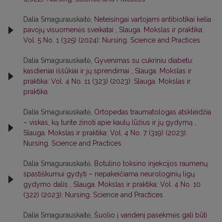
Dalia Smagurauskaitė,
Neteisingai vartojami antibiotikai kelia
pavojų visuomenės sveikatai
,
Slauga. Mokslas ir praktika:
Vol. 5 No. 1 (325) (2024): Nursing. Science and Practices
Dalia Smagurauskaitė,
Gyvenimas su cukriniu diabetu:
kasdieniai iššūkiai ir jų sprendimai
,
Slauga. Mokslas ir
praktika: Vol. 4 No. 11 (323) (2023): Slauga. Mokslas ir
praktika
Dalia Smagurauskaitė,
Ortopedas traumatologas atskleidžia
– viskas, ką turite žinoti apie kaulų lūžius ir jų gydymą
,
Slauga. Mokslas ir praktika: Vol. 4 No. 7 (319) (2023):
Nursing. Science and Practices
Dalia Smagurauskaitė,
Botulino toksino injekcijos raumenų
spastiškumui gydyti – nepakeičiama neurologinių ligų
gydymo dalis
,
Slauga. Mokslas ir praktika: Vol. 4 No. 10
(322) (2023): Nursing. Science and Practices
Dalia Smagurauskaitė,
Šuolio į vandenį pasekmės gali būti