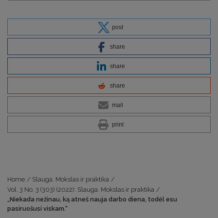
post
share
share
share
mail
print
Home
/
Slauga. Mokslas ir praktika
/
Vol. 3 No. 3 (303) (2022): Slauga. Mokslas ir praktika
/
„Niekada nežinau, ką atneš nauja darbo diena, todėl esu
pasiruošusi viskam.“