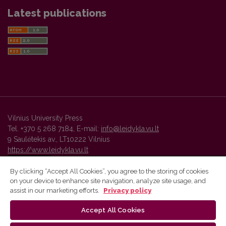
Latest publications
Vilnius University Press
Tel. +370 5 268 7184, E-mail:
info@leidykla.vu.lt
9 Saulėtekis av., LT10222 Vilnius
https://www.leidykla.vu.lt
By clicking “Accept All Cookies”, you agree to the storing of cookies
on your device to enhance site navigation, analyze site usage, and
Vilnius University Press platform and metadata are distributed by
assist in our marketing efforts.
Privacy policy
Creative Commons International License
.
Accept All Cookies