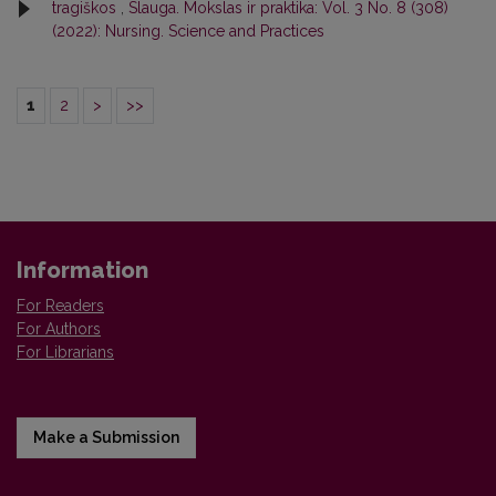
tragiškos
,
Slauga. Mokslas ir praktika: Vol. 3 No. 8 (308)
(2022): Nursing. Science and Practices
1
2
>
>>
Information
For Readers
For Authors
For Librarians
Make a Submission