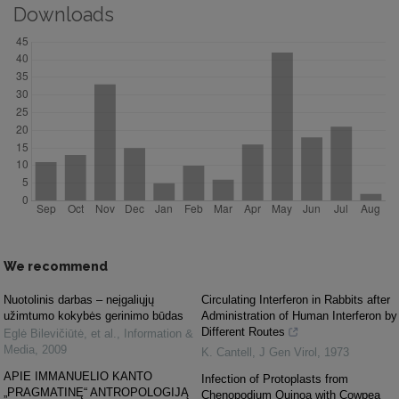
Downloads
We recommend
Nuotolinis darbas – neįgaliųjų
Circulating Interferon in Rabbits after
užimtumo kokybės gerinimo būdas
Administration of Human Interferon by
Different Routes
Eglė Bilevičiūtė, et al.
,
Information &
Media
,
2009
K. Cantell
,
J Gen Virol
,
1973
APIE IMMANUELIO KANTO
Infection of Protoplasts from
„PRAGMATINĘ“ ANTROPOLOGIJĄ
Chenopodium Quinoa with Cowpea