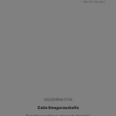
DISSEMINATION
Dalia Smagurauskaitė
Republican Vilnius university hospital