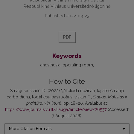
Respublikinė Vilniaus universitetinė ligoninė
Published 2022-03-23
PDF
Keywords
anesthesia
operating room
How to Cite
Smagurauskaitė, D. (2022) “„Niekada nežinau, ką atneš nauja
darbo diena, todėl esu pasiruošusi viskam.“”,
Slauga. Mokslas ir
praktika
, 3(3 (303), pp. 18–20. Available at:
https://www.journals.vu.lt/slauga/article/view/26537
(Accessed:
7 August 2026).
More Citation Formats