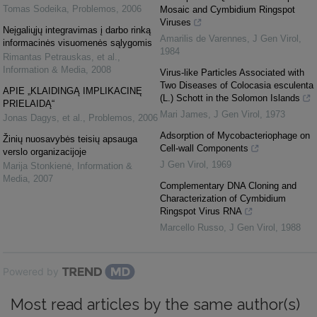
Tomas Sodeika
,
Problemos
,
2006
Mosaic and Cymbidium Ringspot
Viruses
Neįgaliųjų integravimas į darbo rinką
Amarilis de Varennes
,
J Gen Virol
,
informacinės visuomenės sąlygomis
1984
Rimantas Petrauskas, et al.
,
Information & Media
,
2008
Virus-like Particles Associated with
Two Diseases of Colocasia esculenta
APIE „KLAIDINGĄ IMPLIKACINĘ
(L.) Schott in the Solomon Islands
PRIELAIDĄ“
Mari James
,
J Gen Virol
,
1973
Jonas Dagys, et al.
,
Problemos
,
2006
Adsorption of Mycobacteriophage on
Žinių nuosavybės teisių apsauga
Cell-wall Components
verslo organizacijoje
J Gen Virol
,
1969
Marija Stonkienė
,
Information &
Media
,
2007
Complementary DNA Cloning and
Characterization of Cymbidium
Ringspot Virus RNA
Marcello Russo
,
J Gen Virol
,
1988
Powered by
Most read articles by the same author(s)