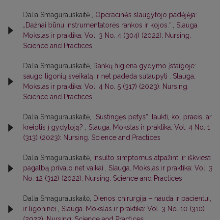
Dalia Smagurauskaitė ,
Operacinės slaugytojo padėjėja:
„Dažnai būnu instrumentatorės rankos ir kojos.“
,
Slauga.
Mokslas ir praktika: Vol. 3 No. 4 (304) (2022): Nursing.
Science and Practices
Dalia Smagurauskaitė,
Rankų higiena gydymo įstaigoje:
saugo ligonių sveikatą ir net padeda sutaupyti
,
Slauga.
Mokslas ir praktika: Vol. 4 No. 5 (317) (2023): Nursing.
Science and Practices
Dalia Smagurauskaitė,
„Sustingęs petys“: laukti, kol praeis, ar
kreiptis į gydytoją?
,
Slauga. Mokslas ir praktika: Vol. 4 No. 1
(313) (2023): Nursing. Science and Practices
Dalia Smagurauskaitė,
Insulto simptomus atpažinti ir iškviesti
pagalbą privalo net vaikai
,
Slauga. Mokslas ir praktika: Vol. 3
No. 12 (312) (2022): Nursing. Science and Practices
Dalia Smagurauskaitė,
Dienos chirurgija – nauda ir pacientui,
ir ligoninei
,
Slauga. Mokslas ir praktika: Vol. 3 No. 10 (310)
(2022): Nursing. Science and Practices