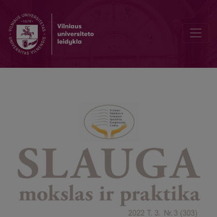
„Niekada nežinau, ką atneš nauja darbo diena, todėl esu pasiruošusi