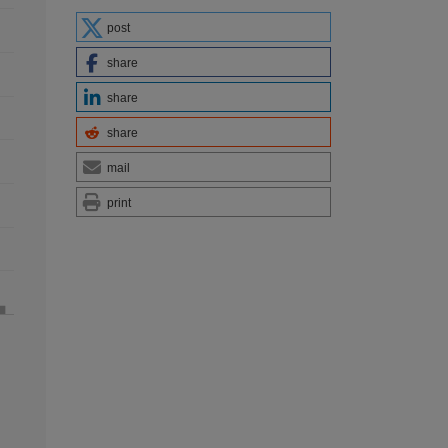
post
share
share
share
mail
print