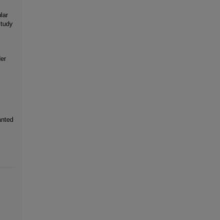
lar
study
er
anted