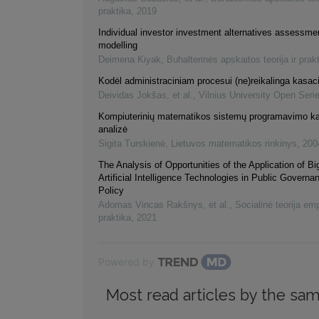
praktika
,
2019
Individual investor investment alternatives assessmen
modelling
Deimena Kiyak
,
Buhalterinės apskaitos teorija ir prak
Kodėl administraciniam procesui (ne)reikalinga kasac
Deividas Jokšas, et al.
,
Vilnius University Open Seri
Kompiuterinių matematikos sistemų programavimo ka
analizė
Sigita Turskienė
,
Lietuvos matematikos rinkinys
,
200
The Analysis of Opportunities of the Application of B
Artificial Intelligence Technologies in Public Governa
Policy
Adomas Vincas Rakšnys, et al.
,
Socialinė teorija empi
praktika
,
2021
Powered by
Most read articles by the sam