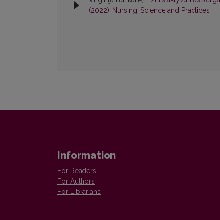
Virginija Bulikaitė,
Fizinis aktyvumas serga
(2022): Nursing. Science and Practices
Information
For Readers
For Authors
For Librarians