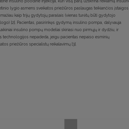
 insulino poodine injekcija, kuri visą parą užtikrina reikiamą insulin
etinio lygio asmens sveikatos priežiūros paslaugas teikiančios įstaigos
ažiau kaip trijų gydytojų parašais (vienas turėtų būti gydytojo
ogo) [2]. Pacientas, pasirinkęs gydymą insulino pompa, dalyvauja
kiniai insulino pompų modeliai skiriasi nuo pirmųjų ir dydžiu, ir
os technologijos nepadeda, jeigu pacientas nepaiso esminių
katos priežiūros specialistų reikalavimų [3].