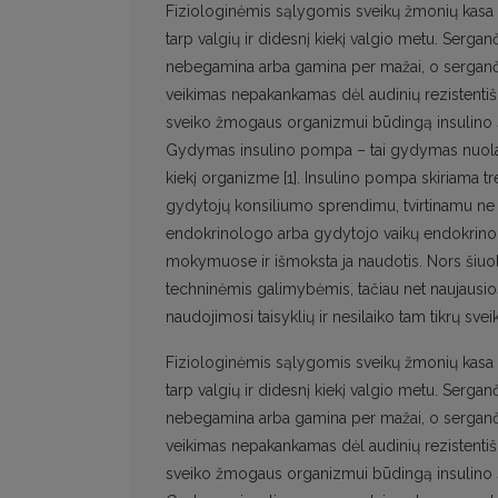
Fiziologinėmis sąlygomis sveikų žmonių kasa ho
tarp valgių ir didesnį kiekį valgio metu. Serganč
nebegamina arba gamina per mažai, o sergančių
veikimas nepakankamas dėl audinių rezistentišk
sveiko žmogaus organizmui būdingą insulino s
Gydymas insulino pompa – tai gydymas nuolatine
kiekį organizme [1]. Insulino pompa skiriama tr
gydytojų konsiliumo sprendimu, tvirtinamu ne m
endokrinologo arba gydytojo vaikų endokrinol
mokymuose ir išmoksta ja naudotis. Nors šiuolai
techninėmis galimybėmis, tačiau net naujausi
naudojimosi taisyklių ir nesilaiko tam tikrų svei
Fiziologinėmis sąlygomis sveikų žmonių kasa ho
tarp valgių ir didesnį kiekį valgio metu. Serganč
nebegamina arba gamina per mažai, o sergančių
veikimas nepakankamas dėl audinių rezistentišk
sveiko žmogaus organizmui būdingą insulino s