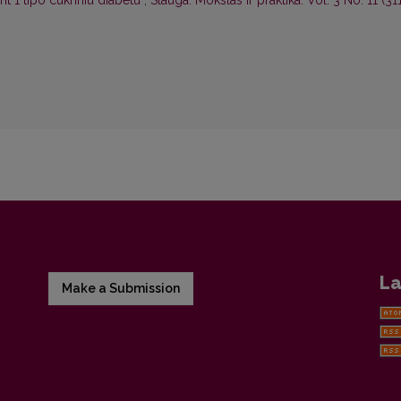
nt 1 tipo cukriniu diabetu
,
Slauga. Mokslas ir praktika: Vol. 3 No. 11 (31
La
Make a Submission