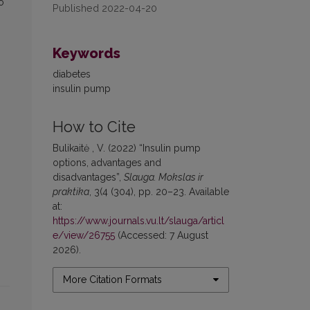
o
Published 2022-04-20
Keywords
diabetes
insulin pump
How to Cite
Bulikaitė , V. (2022) “Insulin pump
options, advantages and
disadvantages”,
Slauga. Mokslas ir
praktika
, 3(4 (304), pp. 20–23. Available
at:
https://www.journals.vu.lt/slauga/articl
e/view/26755
(Accessed: 7 August
2026).
More Citation Formats