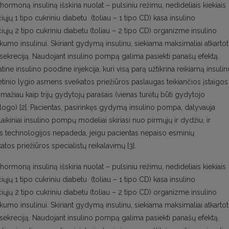
rmoną insuliną išskiria nuolat – pulsiniu režimu, nedideliais kiekiais
iųjų 1 tipo cukriniu diabetu (toliau – 1 tipo CD) kasa insulino
jų 2 tipo cukriniu diabetu (toliau – 2 tipo CD) organizme insulino
umo insulinui. Skiriant gydymą insulinu, siekiama maksimaliai atkartot
ekreciją. Naudojant insulino pompą galima pasiekti panašų efektą.
 insulino poodine injekcija, kuri visą parą užtikrina reikiamą insulin
etinio lygio asmens sveikatos priežiūros paslaugas teikiančios įstaigos
ažiau kaip trijų gydytojų parašais (vienas turėtų būti gydytojo
ogo) [2]. Pacientas, pasirinkęs gydymą insulino pompa, dalyvauja
kiniai insulino pompų modeliai skiriasi nuo pirmųjų ir dydžiu, ir
os technologijos nepadeda, jeigu pacientas nepaiso esminių
katos priežiūros specialistų reikalavimų [3].
rmoną insuliną išskiria nuolat – pulsiniu režimu, nedideliais kiekiais
iųjų 1 tipo cukriniu diabetu (toliau – 1 tipo CD) kasa insulino
jų 2 tipo cukriniu diabetu (toliau – 2 tipo CD) organizme insulino
umo insulinui. Skiriant gydymą insulinu, siekiama maksimaliai atkartot
ekreciją. Naudojant insulino pompą galima pasiekti panašų efektą.