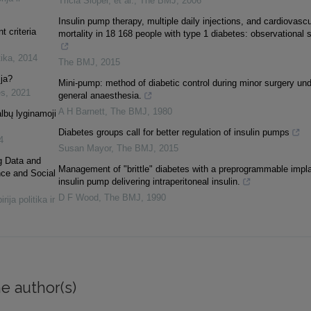
Tricia Sloper, et al.
,
The BMJ
,
2006
Insulin pump therapy, multiple daily injections, and cardiovascu
t criteria
mortality in 18 168 people with type 1 diabetes: observational 
tika
,
2014
The BMJ
,
2015
ija?
Mini-pump: method of diabetic control during minor surgery und
es
,
2021
general anaesthesia.
A H Barnett
,
The BMJ
,
1980
lbų lyginamoji
Diabetes groups call for better regulation of insulin pumps
4
Susan Mayor
,
The BMJ
,
2015
ig Data and
Management of "brittle" diabetes with a preprogrammable impl
nce and Social
insulin pump delivering intraperitoneal insulin.
D F Wood
,
The BMJ
,
1990
rija politika ir
e author(s)