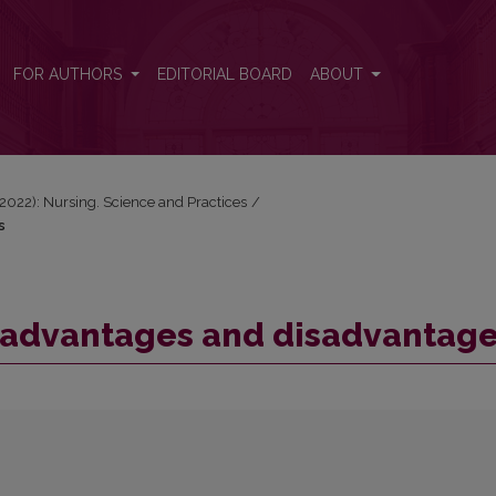
es
FOR AUTHORS
EDITORIAL BOARD
ABOUT
 (2022): Nursing. Science and Practices
/
s
, advantages and disadvantag