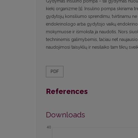
Gydymas insulino pompa – tai gydymas nuolatine
kiekį organizme [1]. Insulino pompa skiriama tr
gydytojų konsiliumo sprendimu, tvirtinamu ne m
endokrinologo arba gydytojo vaikų endokrinol
mokymuose ir išmoksta ja naudotis. Nors šiuolai
techninėmis galimybėmis, tačiau net naujausi
naudojimosi taisyklių ir nesilaiko tam tikrų svei
PDF
References
Downloads