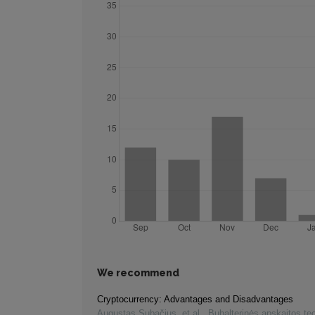
We recommend
Cryptocurrency: Advantages and Disadvantages
Augustas Subačius, et al.
,
Buhalterinės apskaitos teor