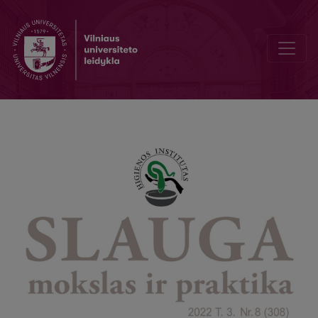
Knygų lentynos naujienos