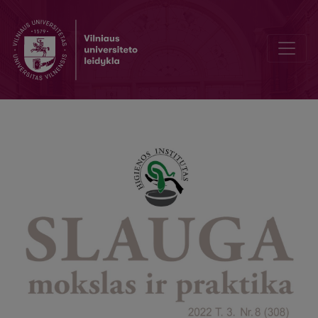
Operacinių žaizdų infekcijos ir jų prevencija – rekomendacijos prakt