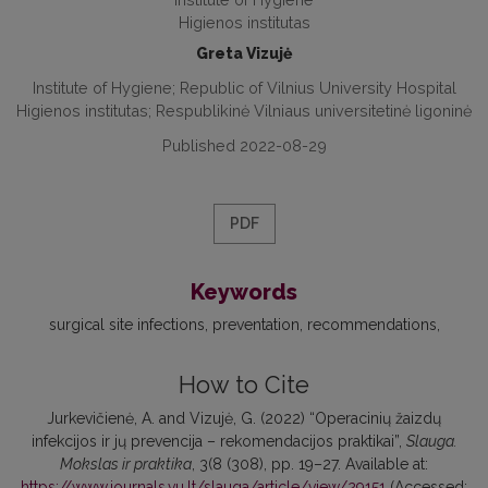
Higienos institutas
Greta Vizujė
Institute of Hygiene; Republic of Vilnius University Hospital
Higienos institutas; Respublikinė Vilniaus universitetinė ligoninė
Published 2022-08-29
PDF
Keywords
surgical site infections
preventation
recommendations
How to Cite
Jurkevičienė, A. and Vizujė, G. (2022) “Operacinių žaizdų
infekcijos ir jų prevencija – rekomendacijos praktikai”,
Slauga.
Mokslas ir praktika
, 3(8 (308), pp. 19–27. Available at:
https://www.journals.vu.lt/slauga/article/view/29151
(Accessed: