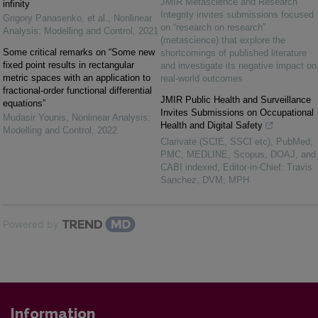
JMIR Metascience and Research
infinity
Integrity invites submissions focused
Grigory Panasenko, et al.
,
Nonlinear
on “research on research”
Analysis: Modelling and Control
,
2021
(metascience) that explore the
Some critical remarks on “Some new
shortcomings of published literature
fixed point results in rectangular
and investigate its negative impact on
metric spaces with an application to
real-world outcomes
fractional-order functional differential
JMIR Public Health and Surveillance
equations”
Invites Submissions on Occupational
Mudasir Younis
,
Nonlinear Analysis:
Health and Digital Safety
Modelling and Control
,
2022
Clarivate (SCIE, SSCI etc), PubMed,
PMC, MEDLINE, Scopus, DOAJ, and
CABI indexed, Editor-in-Chief: Travis
Sanchez, DVM, MPH
Powered by
Information