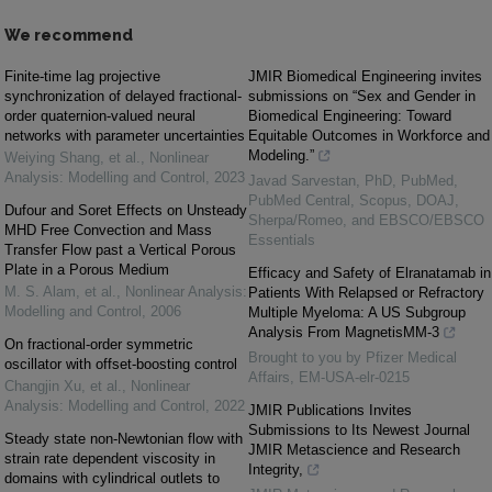
We recommend
Finite-time lag projective
JMIR Biomedical Engineering invites
synchronization of delayed fractional-
submissions on “Sex and Gender in
order quaternion-valued neural
Biomedical Engineering: Toward
networks with parameter uncertainties
Equitable Outcomes in Workforce and
Modeling.”
Weiying Shang, et al.
,
Nonlinear
Analysis: Modelling and Control
,
2023
Javad Sarvestan, PhD, PubMed,
PubMed Central, Scopus, DOAJ,
Dufour and Soret Effects on Unsteady
Sherpa/Romeo, and EBSCO/EBSCO
MHD Free Convection and Mass
Essentials
Transfer Flow past a Vertical Porous
Plate in a Porous Medium
Efficacy and Safety of Elranatamab in
M. S. Alam, et al.
,
Nonlinear Analysis:
Patients With Relapsed or Refractory
Modelling and Control
,
2006
Multiple Myeloma: A US Subgroup
Analysis From MagnetisMM-3
On fractional-order symmetric
Brought to you by Pfizer Medical
oscillator with offset-boosting control
Affairs, EM-USA-elr-0215
Changjin Xu, et al.
,
Nonlinear
Analysis: Modelling and Control
,
2022
JMIR Publications Invites
Submissions to Its Newest Journal
Steady state non-Newtonian flow with
JMIR Metascience and Research
strain rate dependent viscosity in
Integrity,
domains with cylindrical outlets to