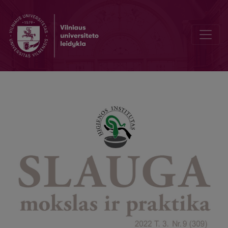
Trys plastinės chirurgijos operacijos, galinčios gerokai pagerinti 