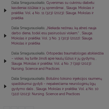
Dalia Smagurauskaitė,
Gyvenimas su cukriniu diabetu:
kasdieniai iššūkiai ir jų sprendimai
,
Slauga. Mokslas ir
praktika: Vol. 4 No. 11 (323) (2023): Slauga. Mokslas ir
praktika
Dalia Smagurauskaitė,
„Niekada nežinau, ką atneš nauja
darbo diena, todėl esu pasiruošusi viskam.“
,
Slauga.
Mokslas ir praktika: Vol. 3 No. 3 (303) (2022): Slauga.
Mokslas ir praktika
Dalia Smagurauskaitė,
Ortopedas traumatologas atskleidžia
– viskas, ką turite žinoti apie kaulų lūžius ir jų gydymą
,
Slauga. Mokslas ir praktika: Vol. 4 No. 7 (319) (2023):
Nursing. Science and Practices
Dalia Smagurauskaitė,
Botulino toksino injekcijos raumenų
spastiškumui gydyti – nepakeičiama neurologinių ligų
gydymo dalis
,
Slauga. Mokslas ir praktika: Vol. 4 No. 10
(322) (2023): Nursing. Science and Practices