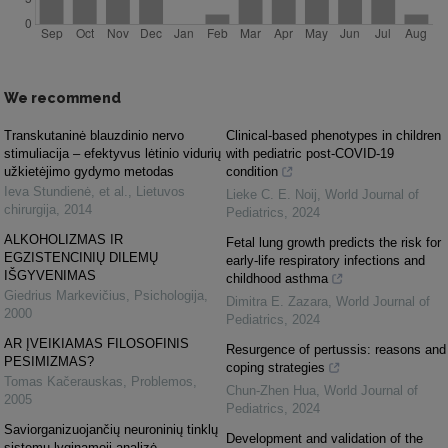
We recommend
Transkutaninė blauzdinio nervo
Clinical-based phenotypes in children
stimuliacija – efektyvus lėtinio vidurių
with pediatric post-COVID-19
užkietėjimo gydymo metodas
condition
Ieva Stundienė, et al.
,
Lietuvos
Lieke C. E. Noij
,
World Journal of
chirurgija
,
2014
Pediatrics
,
2024
ALKOHOLIZMAS IR
Fetal lung growth predicts the risk for
EGZISTENCINIŲ DILEMŲ
early-life respiratory infections and
IŠGYVENIMAS
childhood asthma
Giedrius Markevičius
,
Psichologija
,
Dimitra E. Zazara
,
World Journal of
2000
Pediatrics
,
2024
AR ĮVEIKIAMAS FILOSOFINIS
Resurgence of pertussis: reasons and
PESIMIZMAS?
coping strategies
Tomas Kačerauskas
,
Problemos
,
Chun-Zhen Hua
,
World Journal of
2005
Pediatrics
,
2024
Saviorganizuojančių neuroninių tinklų
Development and validation of the
sistemų lyginamoji analizė