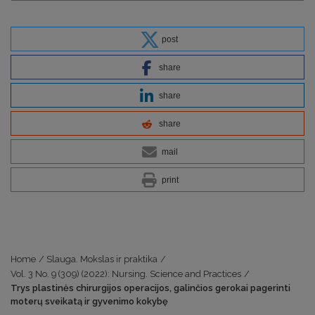
post
share
share
share
mail
print
Home
/
Slauga. Mokslas ir praktika
/
Vol. 3 No. 9 (309) (2022): Nursing. Science and Practices
/
Trys plastinės chirurgijos operacijos, galinčios gerokai pagerinti
moterų sveikatą ir gyvenimo kokybę