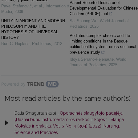
Parent-Reported Indicator of
Pavel Stefanovič, et al.
,
Information &
Developmental Evaluation for Chinese
Media
,
2009
Children (PRIDE) tool
UNITY IN ANCIENT AND MODERN
Sai-Shuang Wu
,
World Journal of
PHILOSOPHY AND THE
Pediatrics
,
2025
HYPOTHESIS OF UNIVERSAL
Pediatric complex chronic and life-
HISTORY
limiting conditions in the Basque
Burt C. Hopkins
,
Problemos
,
2012
public health system: cross-sectional
prevalence study
Idoya Serrano-Pejenaute
,
World
Journal of Pediatrics
,
2025
Powered by
Most read articles by the same author(s)
Dalia Smagurauskaitė ,
Operacinės slaugytojo padėjėja:
„Dažnai būnu instrumentatorės rankos ir kojos.“
,
Slauga.
Mokslas ir praktika: Vol. 3 No. 4 (304) (2022): Nursing.
Science and Practices