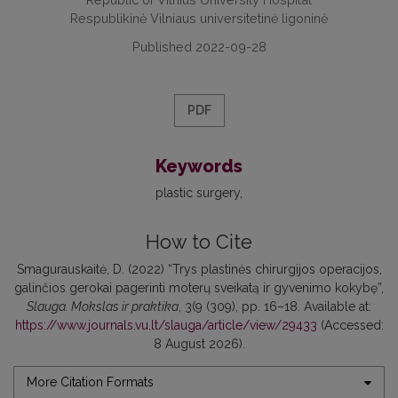
Respublikinė Vilniaus universitetinė ligoninė
Published 2022-09-28
PDF
Keywords
plastic surgery
How to Cite
Smagurauskaitė, D. (2022) “Trys plastinės chirurgijos operacijos,
galinčios gerokai pagerinti moterų sveikatą ir gyvenimo kokybę”,
Slauga. Mokslas ir praktika
, 3(9 (309), pp. 16–18. Available at:
https://www.journals.vu.lt/slauga/article/view/29433
(Accessed:
8 August 2026).
More Citation Formats