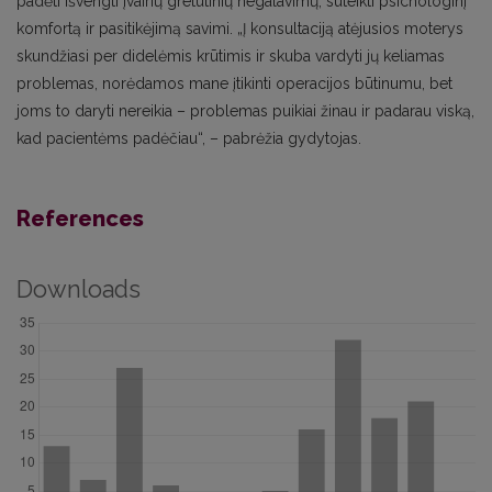
padėti išvengti įvairių gretutinių negalavimų, suteikti psichologinį
komfortą ir pasitikėjimą savimi. „Į konsultaciją atėjusios moterys
skundžiasi per didelėmis krūtimis ir skuba vardyti jų keliamas
problemas, norėdamos mane įtikinti operacijos būtinumu, bet
joms to daryti nereikia – problemas puikiai žinau ir padarau viską,
kad pacientėms padėčiau“, – pabrėžia gydytojas.
References
Downloads