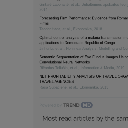
Gintarė Labonaitė, et al.
,
Buhalterinės apskaitos teorij
2014
Forecasting Firm Performance: Evidence from Roman
Firms
Teodor Hada, et al.
,
Ekonomika
,
2018
Optimal control analysis of a malaria transmission mo
applications to Democratic Republic of Congo
Jinhui Li, et al.
,
Nonlinear Analysis: Modelling and Con
Semantic Segmentation of Eye Fundus Images Usin
Convolutional Neural Networks
Ričardas Toliušis, et al.
,
Information & Media
,
2019
NET PROFITABILITY ANALYSIS OF TRAVEL ORG
TRAVEL AGENCIES
Rasa Subačienė, et al.
,
Ekonomika
,
2013
Powered by
Most read articles by the sam