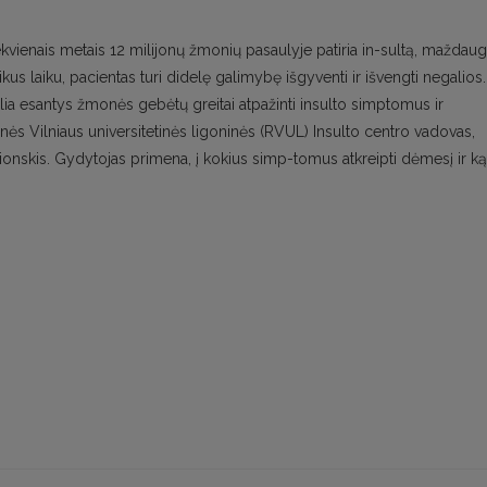
kvienais metais 12 milijonų žmonių pasaulyje patiria in-sultą, maždaug
us laiku, pacientas turi didelę galimybę išgyventi ir išvengti negalios.
 šalia esantys žmonės gebėtų greitai atpažinti insulto simptomus ir
ės Vilniaus universitetinės ligoninės (RVUL) Insulto centro vadovas,
onskis. Gydytojas primena, į kokius simp-tomus atkreipti dėmesį ir ką