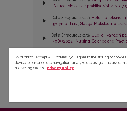
Dalia Smagurauskaitė,
Ortopedas traumatol
,
Slauga. Mokslas ir praktika: Vol. 4 No. 7
Dalia Smagurauskaitė,
Botulino toksino i
gydymo dalis
,
Slauga. Mokslas ir praktik
Dalia Smagurauskaitė,
Šuolio į vandenį p
(308) (2022): Nursing. Science and Practi
By clicking “Accept All Cookies”, you agree to the storing of cookies
1
2
>
>>
device to enhance site navigation, analyze site usage, and assist in 
marketing efforts.
Privacy policy