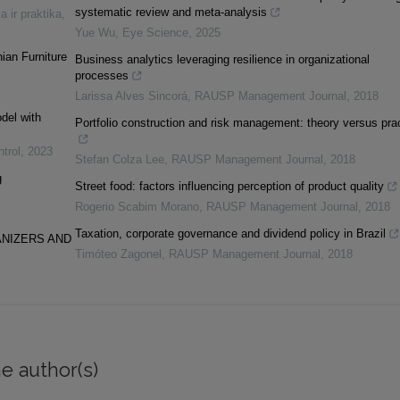
systematic review and meta-analysis
a ir praktika
,
Yue Wu
,
Eye Science
,
2025
ian Furniture
Business analytics leveraging resilience in organizational
processes
Larissa Alves Sincorá
,
RAUSP Management Journal
,
2018
del with
Portfolio construction and risk management: theory versus pra
trol
,
2023
Stefan Colza Lee
,
RAUSP Management Journal
,
2018
g
Street food: factors influencing perception of product quality
Rogerio Scabim Morano
,
RAUSP Management Journal
,
2018
Taxation, corporate governance and dividend policy in Brazil
ANIZERS AND
Timóteo Zagonel
,
RAUSP Management Journal
,
2018
e author(s)