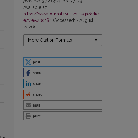
praktika
, 3(12 (312), pp. 37–39.
Available at:
https://www.journals.vu.lt/slauga/articl
e/view/30183
(Accessed: 7 August
2026).
More Citation Formats
post
share
share
share
mail
print
: a