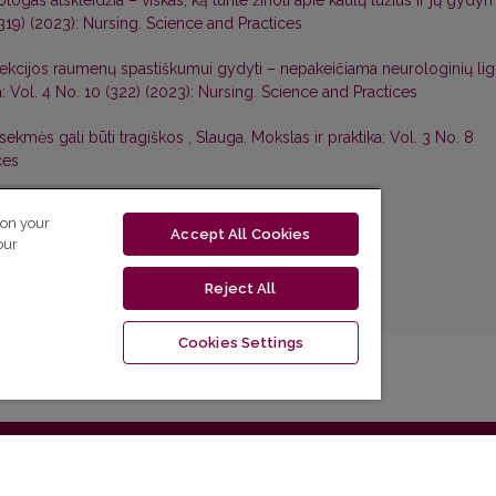
ogas atskleidžia – viskas, ką turite žinoti apie kaulų lūžius ir jų gydy
 (319) (2023): Nursing. Science and Practices
njekcijos raumenų spastiškumui gydyti – nepakeičiama neurologinių li
a: Vol. 4 No. 10 (322) (2023): Nursing. Science and Practices
asekmės gali būti tragiškos
,
Slauga. Mokslas ir praktika: Vol. 3 No. 8
ces
 on your
Accept All Cookies
our
Reject All
Cookies Settings