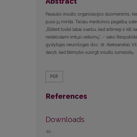
Abstract
Pasaulio insulto organizacijos duomenimis, kie
pusė jų miršta. Tačiau medicinos pagalbą suteik
„Būtent todėl labai svarbu, kad artimieji ir kiti
nedelsdami imtųsi veiksmų“, – sako Respublikin
gydytojas neurologas doc. dr. Aleksandras Vili
daryti, kad tikimybė susirgti insultu sumažėtų.
PDF
References
Downloads