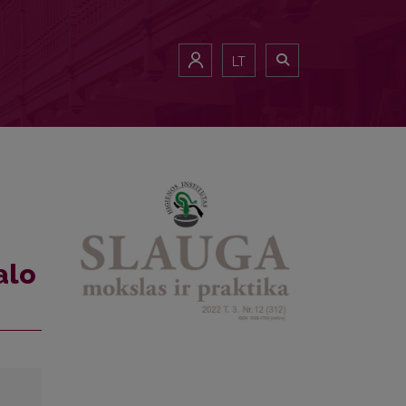
LT
alo