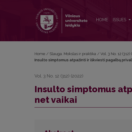
Insulto simptomus atpažinti ir iškviesti pagalbą priva
HOME
ISSUES
Home
/
Slauga. Mokslas ir praktika
/
Vol. 3 No. 12 (312
Insulto simptomus atpažinti ir iškviesti pagalbą prival
Vol. 3 No. 12 (312) (2022)
Insulto simptomus atpa
net vaikai