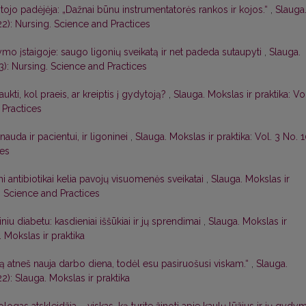
ojo padėjėja: „Dažnai būnu instrumentatorės rankos ir kojos.“
,
Slauga
022): Nursing. Science and Practices
mo įstaigoje: saugo ligonių sveikatą ir net padeda sutaupyti
,
Slauga.
23): Nursing. Science and Practices
aukti, kol praeis, ar kreiptis į gydytoją?
,
Slauga. Mokslas ir praktika: Vol
 Practices
nauda ir pacientui, ir ligoninei
,
Slauga. Mokslas ir praktika: Vol. 3 No. 
ces
mi antibiotikai kelia pavojų visuomenės sveikatai
,
Slauga. Mokslas ir
g. Science and Practices
iu diabetu: kasdieniai iššūkiai ir jų sprendimai
,
Slauga. Mokslas ir
. Mokslas ir praktika
ą atneš nauja darbo diena, todėl esu pasiruošusi viskam.“
,
Slauga.
22): Slauga. Mokslas ir praktika