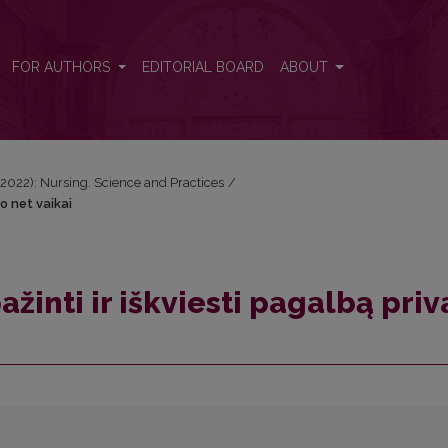
lo net vaikai
FOR AUTHORS
EDITORIAL BOARD
ABOUT
) (2022): Nursing. Science and Practices
/
o net vaikai
žinti ir iškviesti pagalbą priv