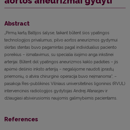
aortos aneurizmai gydyti
Abstract
„Pirmą kartą Baltijos šalyse, taikant būtent šios ypatingos
technologijos privalumus, pilvo aortos aneurizmos gydymui
skirtas stentas buvo pagamintas pagal individualius paciento
poreikius – išmatavimus, su specialia išėjimo anga inkstinei
arterijai. Būtent dėl ypatingos aneurizmos kaklo padėties – jis
apėmė dešinio inksto arteriją – negalėjome naudoti įprastų
priemonių, o atvira chirurginė operacija buvo neįmanoma“, –
pasakoja Res-publikinės Vilniaus universitetinės ligoninės (RVUL)
intervencinės radiologijos gydytojas Andrej Afanasjev ir
džiaugiasi atsivėrusiomis naujomis galimybėmis pacientams.
References