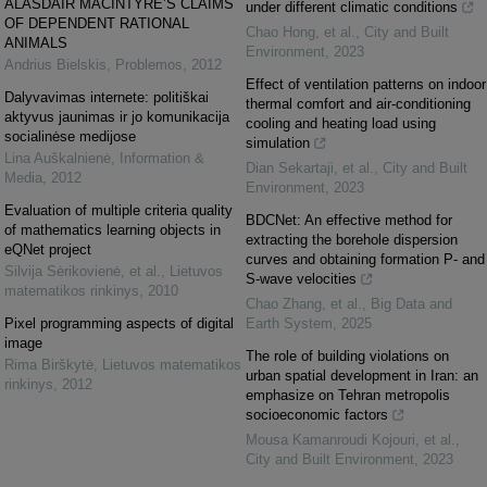
ALASDAIR MACINTYRE’S CLAIMS
under different climatic conditions
OF DEPENDENT RATIONAL
Chao Hong, et al.
,
City and Built
ANIMALS
Environment
,
2023
Andrius Bielskis
,
Problemos
,
2012
Effect of ventilation patterns on indoor
Dalyvavimas internete: politiškai
thermal comfort and air-conditioning
aktyvus jaunimas ir jo komunikacija
cooling and heating load using
socialinėse medijose
simulation
Lina Auškalnienė
,
Information &
Dian Sekartaji, et al.
,
City and Built
Media
,
2012
Environment
,
2023
Evaluation of multiple criteria quality
BDCNet: An effective method for
of mathematics learning objects in
extracting the borehole dispersion
eQNet project
curves and obtaining formation P- and
Silvija Sėrikovienė, et al.
,
Lietuvos
S-wave velocities
matematikos rinkinys
,
2010
Chao Zhang, et al.
,
Big Data and
Pixel programming aspects of digital
Earth System
,
2025
image
The role of building violations on
Rima Birškytė
,
Lietuvos matematikos
urban spatial development in Iran: an
rinkinys
,
2012
emphasize on Tehran metropolis
socioeconomic factors
Mousa Kamanroudi Kojouri, et al.
,
City and Built Environment
,
2023