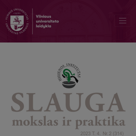
Naujos galimybės pilvo aortos aneurizmai gydyti