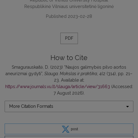
Respublikinė Vilniaus universitetinė ligoninė
Published 2023-02-28
PDF
How to Cite
Smagurauskaitė, D. (2023) “Naujos galimybės pilvo aortos
aneurizmai gydyti”,
Slauga. Mokslas ir praktika
, 4(2 (314), pp. 21–
23. Available at:
https://www.journals.vu.lt/slauga/article/view/31663
(Accessed:
7 August 2026).
More Citation Formats
post