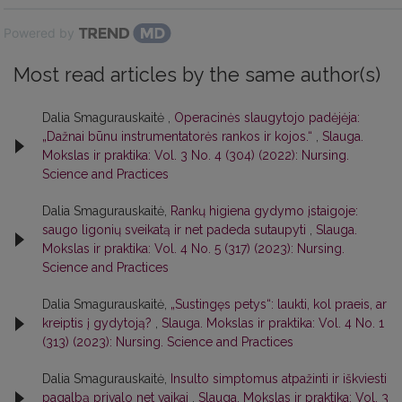
Powered by
Most read articles by the same author(s)
Dalia Smagurauskaitė ,
Operacinės slaugytojo padėjėja:
„Dažnai būnu instrumentatorės rankos ir kojos.“
,
Slauga.
Mokslas ir praktika: Vol. 3 No. 4 (304) (2022): Nursing.
Science and Practices
Dalia Smagurauskaitė,
Rankų higiena gydymo įstaigoje:
saugo ligonių sveikatą ir net padeda sutaupyti
,
Slauga.
Mokslas ir praktika: Vol. 4 No. 5 (317) (2023): Nursing.
Science and Practices
Dalia Smagurauskaitė,
„Sustingęs petys“: laukti, kol praeis, ar
kreiptis į gydytoją?
,
Slauga. Mokslas ir praktika: Vol. 4 No. 1
(313) (2023): Nursing. Science and Practices
Dalia Smagurauskaitė,
Insulto simptomus atpažinti ir iškviesti
pagalbą privalo net vaikai
,
Slauga. Mokslas ir praktika: Vol. 3