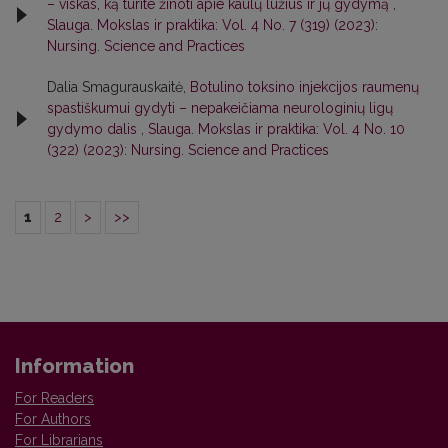
– viskas, ką turite žinoti apie kaulų lūžius ir jų gydymą
,
Slauga. Mokslas ir praktika: Vol. 4 No. 7 (319) (2023):
Nursing. Science and Practices
Dalia Smagurauskaitė,
Botulino toksino injekcijos raumenų
spastiškumui gydyti – nepakeičiama neurologinių ligų
gydymo dalis
,
Slauga. Mokslas ir praktika: Vol. 4 No. 10
(322) (2023): Nursing. Science and Practices
1
2
>
>>
Information
For Readers
For Authors
For Librarians