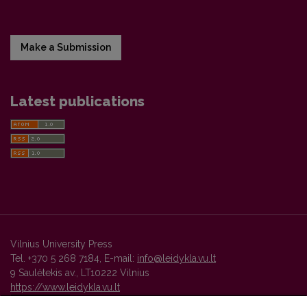
Make a Submission
Latest publications
Vilnius University Press
Tel. +370 5 268 7184, E-mail:
info@leidykla.vu.lt
9 Saulėtekis av., LT10222 Vilnius
https://www.leidykla.vu.lt