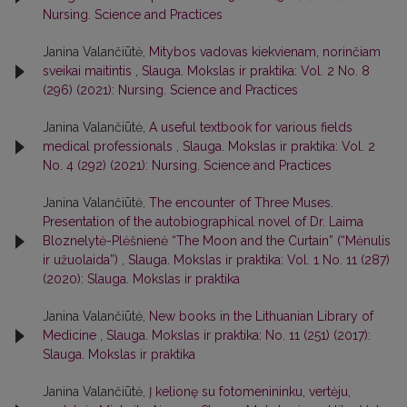
Nursing. Science and Practices
Janina Valančiūtė,
Mitybos vadovas kiekvienam, norinčiam
sveikai maitintis
,
Slauga. Mokslas ir praktika: Vol. 2 No. 8
(296) (2021): Nursing. Science and Practices
Janina Valančiūtė,
A useful textbook for various fields
medical professionals
,
Slauga. Mokslas ir praktika: Vol. 2
No. 4 (292) (2021): Nursing. Science and Practices
Janina Valančiūtė,
The encounter of Three Muses.
Presentation of the autobiographical novel of Dr. Laima
Bloznelytė-Plėšnienė “The Moon and the Curtain” (“Mėnulis
ir užuolaida”)
,
Slauga. Mokslas ir praktika: Vol. 1 No. 11 (287)
(2020): Slauga. Mokslas ir praktika
Janina Valančiūtė,
New books in the Lithuanian Library of
Medicine
,
Slauga. Mokslas ir praktika: No. 11 (251) (2017):
Slauga. Mokslas ir praktika
Janina Valančiūtė,
Į kelionę su fotomenininku, vertėju,