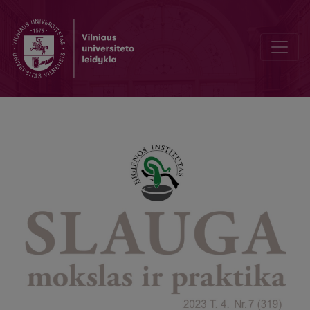
Daktaro Cemacho Šabado veikla higienos srityje