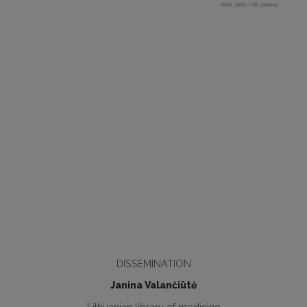
DISSEMINATION
Janina Valančiūtė
Lithuanian library of medicine