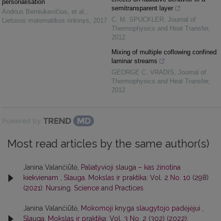
personalisation
semitransparent layer
Andrius Berniukevičius, et al.
,
C. M. SPUCKLER
,
Journal of
Lietuvos matematikos rinkinys
,
2017
Thermophysics and Heat Transfer
,
2012
Mixing of multiple coflowing confined
laminar streams
GEORGE C. VRADIS
,
Journal of
Thermophysics and Heat Transfer
,
2012
Powered by
Most read articles by the same author(s)
Janina Valančiūtė,
Paliatyvioji slauga – kas žinotina
kiekvienam
,
Slauga. Mokslas ir praktika: Vol. 2 No. 10 (298)
(2021): Nursing. Science and Practices
Janina Valančiūtė,
Mokomoji knyga slaugytojo padėjėjui
,
Slauga. Mokslas ir praktika: Vol. 3 No. 2 (302) (2022):