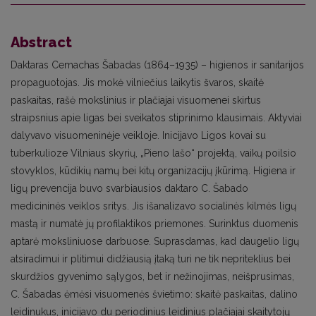
Abstract
Daktaras Cemachas Šabadas (1864–1935) – higienos ir sanitarijos
propaguotojas. Jis mokė vilniečius laikytis švaros, skaitė
paskaitas, rašė mokslinius ir plačiajai visuomenei skirtus
straipsnius apie ligas bei sveikatos stiprinimo klausimais. Aktyviai
dalyvavo visuomeninėje veikloje. Inicijavo Ligos kovai su
tuberkulioze Vilniaus skyrių, „Pieno lašo“ projektą, vaikų poilsio
stovyklos, kūdikių namų bei kitų organizacijų įkūrimą. Higiena ir
ligų prevencija buvo svarbiausios daktaro C. Šabado
medicininės veiklos sritys. Jis išanalizavo socialinės kilmės ligų
mastą ir numatė jų profilaktikos priemones. Surinktus duomenis
aptarė moksliniuose darbuose. Suprasdamas, kad daugelio ligų
atsiradimui ir plitimui didžiausią įtaką turi ne tik nepriteklius bei
skurdžios gyvenimo sąlygos, bet ir nežinojimas, neišprusimas,
C. Šabadas ėmėsi visuomenės švietimo: skaitė paskaitas, dalino
leidinukus, inicijavo du periodinius leidinius plačiajai skaitytojų