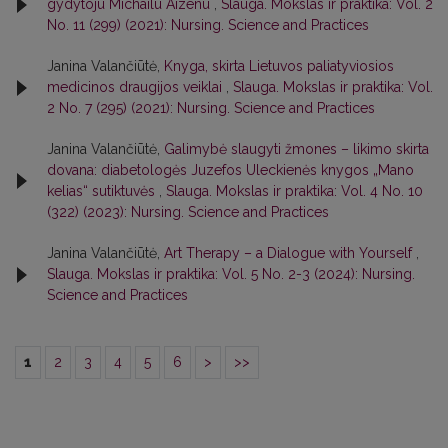
gydytoju Michailu Aizenu
,
Slauga. Mokslas ir praktika: Vol. 2
No. 11 (299) (2021): Nursing. Science and Practices
Janina Valančiūtė,
Knyga, skirta Lietuvos paliatyviosios
medicinos draugijos veiklai
,
Slauga. Mokslas ir praktika: Vol.
2 No. 7 (295) (2021): Nursing. Science and Practices
Janina Valančiūtė,
Galimybė slaugyti žmones – likimo skirta
dovana: diabetologės Juzefos Uleckienės knygos „Mano
kelias“ sutiktuvės
,
Slauga. Mokslas ir praktika: Vol. 4 No. 10
(322) (2023): Nursing. Science and Practices
Janina Valančiūtė,
Art Therapy – a Dialogue with Yourself
,
Slauga. Mokslas ir praktika: Vol. 5 No. 2-3 (2024): Nursing.
Science and Practices
1
2
3
4
5
6
>
>>