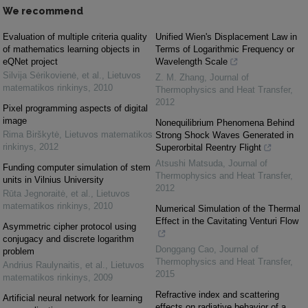
We recommend
Evaluation of multiple criteria quality
Unified Wien's Displacement Law in
of mathematics learning objects in
Terms of Logarithmic Frequency or
eQNet project
Wavelength Scale
Silvija Sėrikovienė, et al.
,
Lietuvos
Z. M. Zhang
,
Journal of
matematikos rinkinys
,
2010
Thermophysics and Heat Transfer
,
2012
Pixel programming aspects of digital
image
Nonequilibrium Phenomena Behind
Rima Birškytė
,
Lietuvos matematikos
Strong Shock Waves Generated in
rinkinys
,
2012
Superorbital Reentry Flight
Atsushi Matsuda
,
Journal of
Funding computer simulation of stem
Thermophysics and Heat Transfer
,
units in Vilnius University
2012
Rūta Jegnoraitė, et al.
,
Lietuvos
matematikos rinkinys
,
2010
Numerical Simulation of the Thermal
Effect in the Cavitating Venturi Flow
Asymmetric cipher protocol using
conjugacy and discrete logarithm
Donggang Cao
,
Journal of
problem
Thermophysics and Heat Transfer
,
Andrius Raulynaitis, et al.
,
Lietuvos
2015
matematikos rinkinys
,
2009
Refractive index and scattering
Artificial neural network for learning
effects on radiative behavior of a