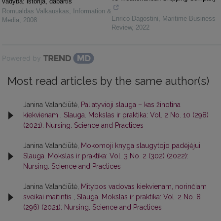
vadyba: istorija, dabartis
Romualdas Valkauskas
,
Information &
Enrico Dagostini
,
Maritime Business
Media
,
2008
Review
,
2022
Powered by
Most read articles by the same author(s)
Janina Valančiūtė,
Paliatyvioji slauga – kas žinotina
kiekvienam
,
Slauga. Mokslas ir praktika: Vol. 2 No. 10 (298)
(2021): Nursing. Science and Practices
Janina Valančiūtė,
Mokomoji knyga slaugytojo padėjėjui
,
Slauga. Mokslas ir praktika: Vol. 3 No. 2 (302) (2022):
Nursing. Science and Practices
Janina Valančiūtė,
Mitybos vadovas kiekvienam, norinčiam
sveikai maitintis
,
Slauga. Mokslas ir praktika: Vol. 2 No. 8
(296) (2021): Nursing. Science and Practices