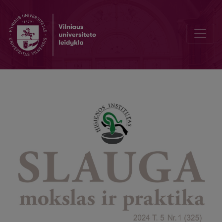
Farmacijos istorijos paveikslėliai naujausioje dr. Tauro Antano Meko