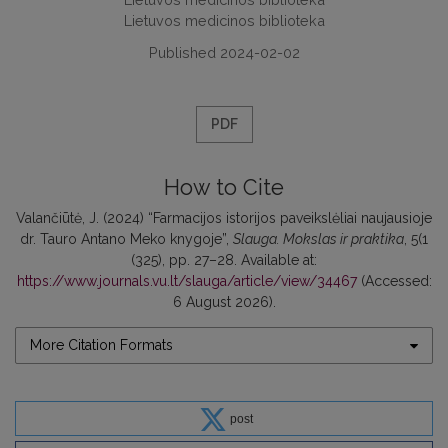
Lietuvos medicinos biblioteka
Published 2024-02-02
PDF
How to Cite
Valančiūtė, J. (2024) “Farmacijos istorijos paveikslėliai naujausioje
dr. Tauro Antano Meko knygoje”,
Slauga. Mokslas ir praktika
, 5(1
(325), pp. 27–28. Available at:
https://www.journals.vu.lt/slauga/article/view/34467
(Accessed:
6 August 2026).
More Citation Formats
post