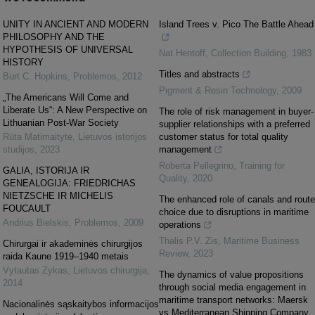
UNITY IN ANCIENT AND MODERN
Island Trees v. Pico The Battle Ahead
PHILOSOPHY AND THE
HYPOTHESIS OF UNIVERSAL
Nat Hentoff
,
Collection Building
,
1983
HISTORY
Titles and abstracts
Burt C. Hopkins
,
Problemos
,
2012
Pigment & Resin Technology
,
2009
„The Americans Will Come and
Liberate Us“: A New Perspective on
The role of risk management in buyer-
Lithuanian Post-War Society
supplier relationships with a preferred
Rūta Matimaitytė
,
Lietuvos istorijos
customer status for total quality
studijos
,
2023
management
Roberta Pellegrino
,
Training for
GALIA, ISTORIJA IR
Quality
,
2020
GENEALOGIJA: FRIEDRICHAS
NIETZSCHE IR MICHELIS
The enhanced role of canals and route
FOUCAULT
choice due to disruptions in maritime
Andrius Bielskis
,
Problemos
,
2009
operations
Thalis P.V. Zis
,
Maritime Business
Chirurgai ir akademinės chirurgijos
Review
,
2023
raida Kaune 1919–1940 metais
Vytautas Zykas
,
Lietuvos chirurgija
,
The dynamics of value propositions
2014
through social media engagement in
maritime transport networks: Maersk
Nacionalinės sąskaitybos informacijos
vs Mediterranean Shipping Company