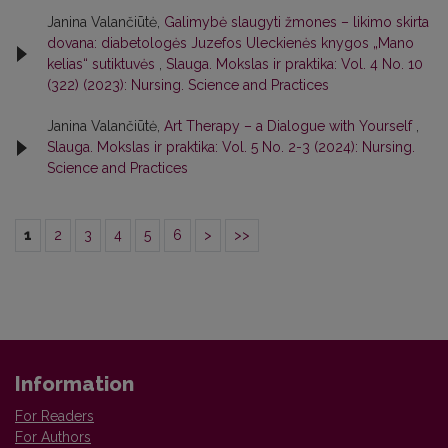
Janina Valančiūtė,
Galimybė slaugyti žmones – likimo skirta
dovana: diabetologės Juzefos Uleckienės knygos „Mano
kelias“ sutiktuvės
,
Slauga. Mokslas ir praktika: Vol. 4 No. 10
(322) (2023): Nursing. Science and Practices
Janina Valančiūtė,
Art Therapy – a Dialogue with Yourself
,
Slauga. Mokslas ir praktika: Vol. 5 No. 2-3 (2024): Nursing.
Science and Practices
1
2
3
4
5
6
>
>>
Information
For Readers
For Authors