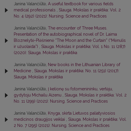
Janina Valančiūtė,
A useful textbook for various fields
medical professionals
,
Slauga. Mokslas ir praktika: Vol. 2
No. 4 (292) (2021): Nursing. Science and Practices
Janina Valančiūtė,
The encounter of Three Muses.
Presentation of the autobiographical novel of Dr. Laima
Bloznelytė-Plėšnienė “The Moon and the Curtain” (“Mėnulis
ir užuolaida”)
,
Slauga. Mokslas ir praktika: Vol. 1 No. 11 (287)
(2020): Slauga. Mokslas ir praktika
Janina Valančiūtė,
New books in the Lithuanian Library of
Medicine
,
Slauga. Mokslas ir praktika: No. 11 (251) (2017):
Slauga. Mokslas ir praktika
Janina Valančiūtė,
Į kelionę su fotomenininku, vertėju,
gydytoju Michailu Aizenu
,
Slauga. Mokslas ir praktika: Vol. 2
No. 11 (299) (2021): Nursing. Science and Practices
Janina Valančiūtė,
Knyga, skirta Lietuvos paliatyviosios
medicinos draugijos veiklai
,
Slauga. Mokslas ir praktika: Vol.
2 No. 7 (295) (2021): Nursing. Science and Practices