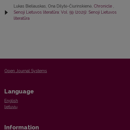
Lukas Bieliauskas, Ona Dilytė-Čiurinskienė,
Chronicle
,
Senoji Lietuvos literatūra: Vol. 59 (2025): Senoji Lietuvos
literatūra
Open Journal Systems
Language
English
lietuvių
Information