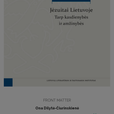
FRONT MATTER
Ona Dilytė-Čiurinskienė