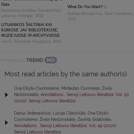
Data
What Do You Want?
Narimantas Evaldas Samalavičius
,
Bethan Michael-Fox
,
New Formations
,
Lietuvos chirurgija
,
2019
2020
LITUANIKOS ŠALTINIAI KAI
KURIOSE JAV BIBLIOTEKOSE,
MUZIEJUOSE IR ARCHYVUOSE
Lee G. Burchinal
,
Knygotyra
,
2015
Powered by
Most read articles by the same author(s)
Ona Dilytė-Čiurinskienė, Mintautas Čiurinskas, Živilė
Nedzinskaitė,
Annotations
,
Senoji Lietuvos literatūra: Vol. 50
(2020): Senoji Lietuvos literatūra
Darius Antanavičius, Liucija Citavičiūtė, Ona Dilytė-
Čiurinskienė, Živilė Nedzinskaitė, Žavinta Sidabraitė,
Annotations
,
Senoji Lietuvos literatūra: Vol. 49 (2020):
Senoji Lietuvos literatūra