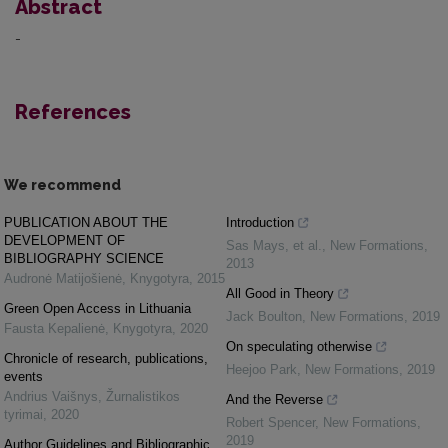
Abstract
-
References
We recommend
PUBLICATION ABOUT THE
Introduction
DEVELOPMENT OF
Sas Mays, et al.
,
New Formations
,
BIBLIOGRAPHY SCIENCE
2013
Audronė Matijošienė
,
Knygotyra
,
2015
All Good in Theory
Green Open Access in Lithuania
Jack Boulton
,
New Formations
,
2019
Fausta Kepalienė
,
Knygotyra
,
2020
On speculating otherwise
Chronicle of research, publications,
Heejoo Park
,
New Formations
,
2019
events
Andrius Vaišnys
,
Žurnalistikos
And the Reverse
tyrimai
,
2020
Robert Spencer
,
New Formations
,
2019
Author Guidelines and Bibliographic