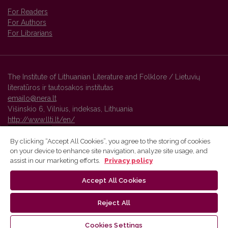
For Readers
For Authors
For Librarians
The Institute of Lithuanian Literature and Folklore / Lietuvių
literatūros ir tautosakos institutas
emailo@nera.lt
Višinskio 6, Vilnius, indeksas, Lithuania
http://www.llti.lt/en/
By clicking “Accept All Cookies”, you agree to the storing of cookies
on your device to enhance site navigation, analyze site usage, and
Vilnius University Press platform and metadata are distributed by
assist in our marketing efforts.
Privacy policy
Creative Commons International License
.
Accept All Cookies
Reject All
Cookies Settings