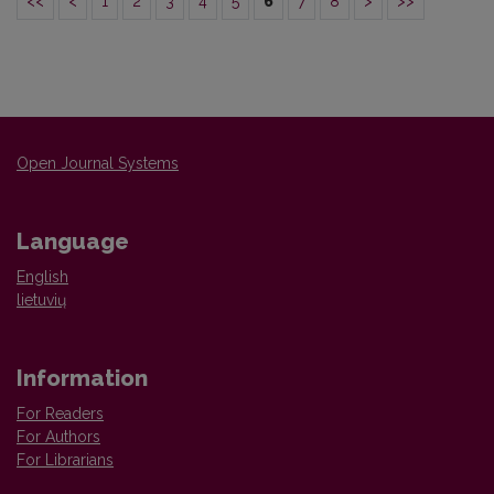
<<
<
1
2
3
4
5
6
7
8
>
>>
Open Journal Systems
Language
English
lietuvių
Information
For Readers
For Authors
For Librarians