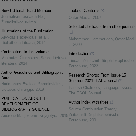
New Editorial Board Member
Table of Contents
Journalism research No.
,
Qatar Med J
,
2007
Žurnalistikos tyrimai
Selected abstracts from other journals
Illustrations of the Publication
Arvydas Pacevičius, et al.
,
Mohammed Hammoudeh
,
Qatar Med
Bibliotheca Lituana
,
2014
J
,
2000
Contributors to this volume
Introduction
Mintautas Čiurinskas
,
Senoji Lietuvos
Tiedau
,
Zeitschrift für philosophische
literatūra
,
2014
Forschung
,
2022
Author Guidelines and Bibliographic
Research Shorts: From Issue 15
Data
Summer 2021, EAL Journal
Narimantas Evaldas Samalavičius
,
Hamish Chalmers
,
Language Issues:
Lietuvos chirurgija
,
2019
The ESOL Journal
PUBLICATION ABOUT THE
Author index with titles
DEVELOPMENT OF
Source Combustion Theory
,
BIBLIOGRAPHY SCIENCE
Zeitschrift für philosophische
Audronė Matijošienė
,
Knygotyra
,
2015
Forschung
,
2001