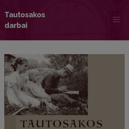
Chronicle
Tautosakos
darbai