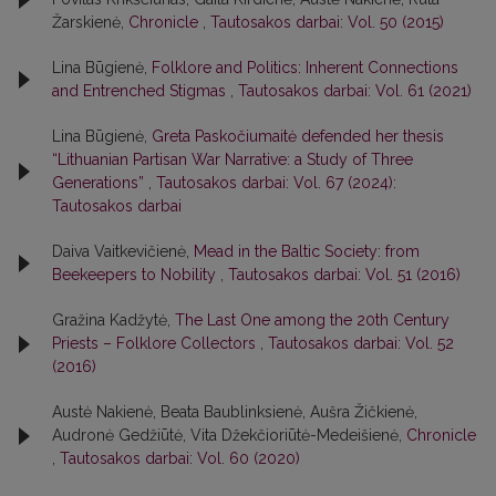
Žarskienė,
Chronicle
,
Tautosakos darbai: Vol. 50 (2015)
Lina Būgienė,
Folklore and Politics: Inherent Connections
and Entrenched Stigmas
,
Tautosakos darbai: Vol. 61 (2021)
Lina Būgienė,
Greta Paskočiumaitė defended her thesis
“Lithuanian Partisan War Narrative: a Study of Three
Generations”
,
Tautosakos darbai: Vol. 67 (2024):
Tautosakos darbai
Daiva Vaitkevičienė,
Mead in the Baltic Society: from
Beekeepers to Nobility
,
Tautosakos darbai: Vol. 51 (2016)
Gražina Kadžytė,
The Last One among the 20th Century
Priests – Folklore Collectors
,
Tautosakos darbai: Vol. 52
(2016)
Austė Nakienė, Beata Baublinksienė, Aušra Žičkienė,
Audronė Gedžiūtė, Vita Džekčioriūtė-Medeišienė,
Chronicle
,
Tautosakos darbai: Vol. 60 (2020)