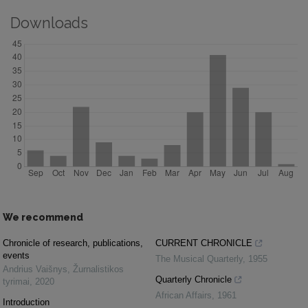
Downloads
We recommend
Chronicle of research, publications,
CURRENT CHRONICLE
events
The Musical Quarterly
,
1955
Andrius Vaišnys
,
Žurnalistikos
Quarterly Chronicle
tyrimai
,
2020
African Affairs
,
1961
Introduction