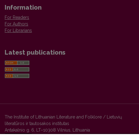
Information
For Readers
For Authors
For Librarians
Latest publications
The Institute of Lithuanian Literature and Folklore / Lietuvių
literatūros ir tautosakos institutas
Antakalnio g. 6, LT–10308 Vilnius, Lithuania