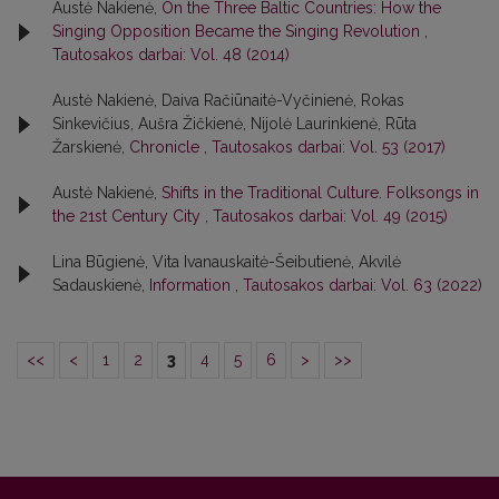
Austė Nakienė,
On the Three Baltic Countries: How the
Singing Opposition Became the Singing Revolution
,
Tautosakos darbai: Vol. 48 (2014)
Austė Nakienė, Daiva Račiūnaitė-Vyčinienė, Rokas
Sinkevičius, Aušra Žičkienė, Nijolė Laurinkienė, Rūta
Žarskienė,
Chronicle
,
Tautosakos darbai: Vol. 53 (2017)
Austė Nakienė,
Shifts in the Traditional Culture. Folksongs in
the 21st Century City
,
Tautosakos darbai: Vol. 49 (2015)
Lina Būgienė, Vita Ivanauskaitė-Šeibutienė, Akvilė
Sadauskienė,
Information
,
Tautosakos darbai: Vol. 63 (2022)
<<
<
1
2
3
4
5
6
>
>>