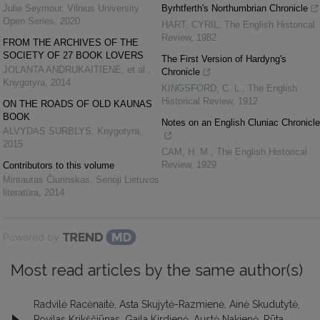
Julie Seymour
,
Vilnius University
Byrhtferth's Northumbrian Chronicle
Open Series
,
2020
HART, CYRIL
,
The English Historical
Review
,
1982
FROM THE ARCHIVES OF THE
SOCIETY OF 27 BOOK LOVERS
The First Version of Hardyng's
JOLANTA ANDRUKAITIENĖ, et al.
,
Chronicle
Knygotyra
,
2014
KINGSFORD, C. L.
,
The English
Historical Review
,
1912
ON THE ROADS OF OLD KAUNAS
BOOK
Notes on an English Cluniac Chronicle
ALVYDAS SURBLYS
,
Knygotyra
,
2015
CAM, H. M.
,
The English Historical
Review
,
1929
Contributors to this volume
Mintautas Čiurinskas
,
Senoji Lietuvos
literatūra
,
2014
Powered by
Most read articles by the same author(s)
Radvilė Racėnaitė, Asta Skujytė-Razmienė, Ainė Skudutytė,
Povilas Krikščiūnas, Gaila Kirdienė, Austė Nakienė, Rūta