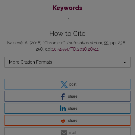
Keywords
-
How to Cite
Nakienė, A. (2018) “Chronicle”,
Tautosakos darbai
, 55, pp. 238–
258. doi:
10.51554/TD.2018.28511
.
More Citation Formats
post
share
share
share
mail