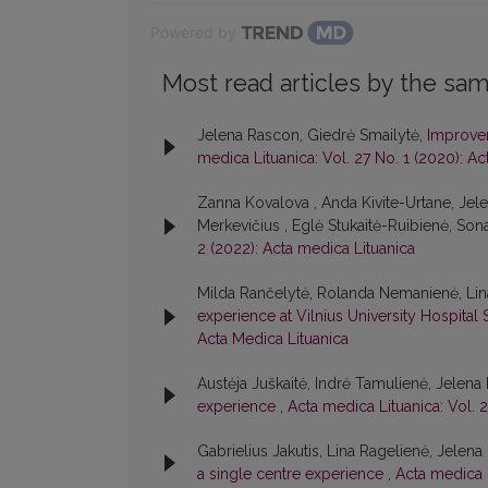
Powered by
Most read articles by the sam
Jelena Rascon, Giedrė Smailytė,
Improvem
medica Lituanica: Vol. 27 No. 1 (2020): A
Zanna Kovalova , Anda Kivite-Urtane, Jel
Merkevičius , Eglė Stukaitė-Ruibienė, So
2 (2022): Acta medica Lituanica
Milda Rančelytė, Rolanda Nemanienė, Lin
experience at Vilnius University Hospital 
Acta Medica Lituanica
Austėja Juškaitė, Indrė Tamulienė, Jelen
experience
,
Acta medica Lituanica: Vol. 2
Gabrielius Jakutis, Lina Ragelienė, Jelen
a single centre experience
,
Acta medica L