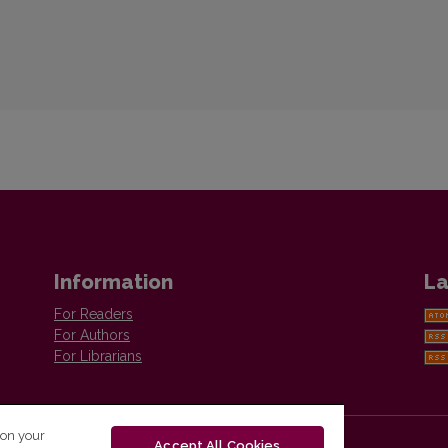
Information
La
For Readers
For Authors
For Librarians
 on your
Accept All Cookies