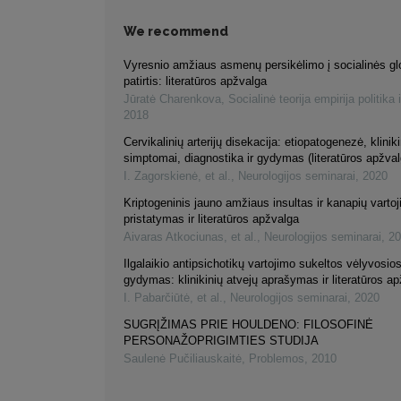
We recommend
Vyresnio amžiaus asmenų persikėlimo į socialinės gl
patirtis: literatūros apžvalga
Jūratė Charenkova
,
Socialinė teorija empirija politika 
2018
Cervikalinių arterijų disekacija: etiopatogenezė, kliniki
simptomai, diagnostika ir gydymas (literatūros apžval
I. Zagorskienė, et al.
,
Neurologijos seminarai
,
2020
Kriptogeninis jauno amžiaus insultas ir kanapių varto
pristatymas ir literatūros apžvalga
Aivaras Atkociunas, et al.
,
Neurologijos seminarai
,
20
Ilgalaikio antipsichotikų vartojimo sukeltos vėlyvosios
gydymas: klinikinių atvejų aprašymas ir literatūros a
I. Pabarčiūtė, et al.
,
Neurologijos seminarai
,
2020
SUGRĮŽIMAS PRIE HOULDENO: FILOSOFINĖ
PERSONAŽOPRIGIMTIES STUDIJA
Saulenė Pučiliauskaitė
,
Problemos
,
2010