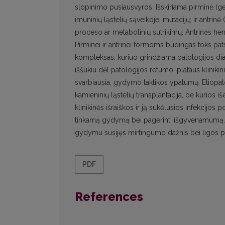
slopinimo pusiausvyros. Išskiriama pirminė (g
imuninių ląstelių sąveikoje, mutacijų; ir antrinė
proceso ar metabolinių sutrikimų. Antrinės he
Pirminei ir antrinei formoms būdingas toks pat
kompleksas, kuriuo grindžiama patologijos dia
iššūkiu dėl patologijos retumo, plataus kliniki
svarbiausia, gydymo taktikos ypatumų. Etiopa
kamieninių ląstelių transplantacija, be kurios 
klinikinės išraiškos ir ją sukėlusios infekcijos 
tinkamą gydymą bei pagerinti išgyvenamumą. 
gydymu susijęs mirtingumo dažnis bei ligos po
PDF
References