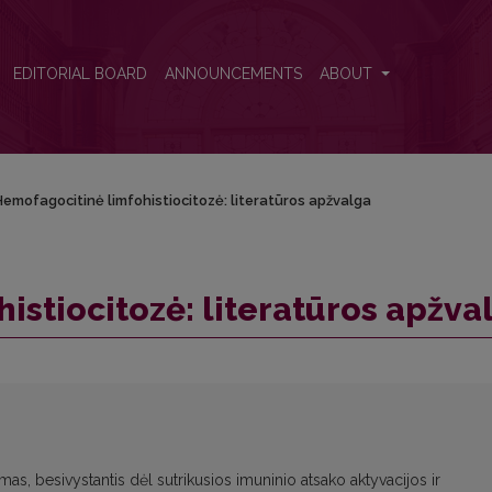
lga
EDITORIAL BOARD
ANNOUNCEMENTS
ABOUT
emofagocitinė limfohistiocitozė: literatūros apžvalga
istiocitozė: literatūros apžva
as, besivystantis dėl sutrikusios imuninio atsako aktyvacijos ir