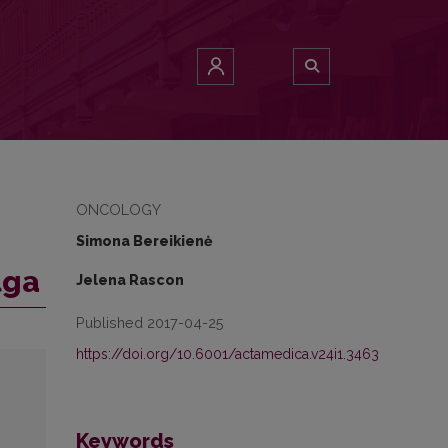
ONCOLOGY
Simona Bereikienė
lga
Jelena Rascon
Published 2017-04-25
https://doi.org/10.6001/actamedica.v24i1.3463
Keywords