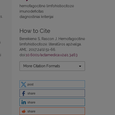
hemofagocitinė limfohistiocitozė
imunodeficitas
s.
diagnostiniai kriterijai
How to Cite
Bereikienė S, Rascon J. Hemofagocitinė
s
limfohistiocitozė: literatūros apžvalga.
AML
. 2017;24(1):51-66.
doi:
10.6001/actamedica.v24i1.3463
i
More Citation Formats
post
share
share
share