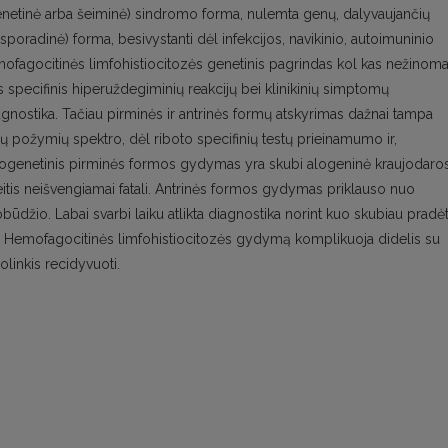
enetinė arba šeiminė) sindromo forma, nulemta genų, dalyvaujančių
 (sporadinė) forma, besivystanti dėl infekcijos, navikinio, autoimuninio
mofagocitinės limfohistiocitozės genetinis pagrindas kol kas nežinoma
s specifinis hiperuždegiminių reakcijų bei klinikinių simptomų
gnostika. Tačiau pirminės ir antrinės formų atskyrimas dažnai tampa
nių požymių spektro, dėl riboto specifinių testų prieinamumo ir,
togenetinis pirminės formos gydymas yra skubi alogeninė kraujodaro
išeitis neišvengiamai fatali. Antrinės formos gydymas priklauso nuo
pobūdžio. Labai svarbi laiku atlikta diagnostika norint kuo skubiau pradėt
Hemofagocitinės limfohistiocitozės gydymą komplikuoja didelis su
linkis recidyvuoti.