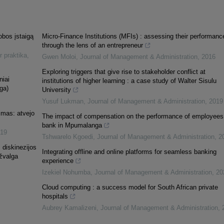
obos įstaigą
Micro-Finance Institutions (MFIs) : assessing their performanc
through the lens of an entrepreneur
ir praktika
,
Gwen Moloi
,
Journal of Management & Administration
,
2016
Exploring triggers that give rise to stakeholder conflict at
niai
institutions of higher learning : a case study of Walter Sisulu
ga)
University
Yusuf Lukman
,
Journal of Management & Administration
,
2019
jimas: atvejo
The impact of compensation on the performance of employees 
bank in Mpumalanga
19
Tshwarelo Kgoedi
,
Journal of Management & Administration
,
2
 diskinezijos
Integrating offline and online platforms for seamless banking
pžvalga
experience
Izekiel Nohumba
,
Journal of Management & Administration
,
20
Cloud computing : a success model for South African private
hospitals
Aubrey Kamalizeni
,
Journal of Management & Administration
,