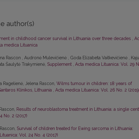
e author(s)
ent in childhood cancer survival in Lithuania over three decades
,
Ac
cta medica Lituanica
ena Rascon , Audronė Mulevičienė , Goda Elizabeta Vaitkevičienė , Kaj
nata Šaulytė Trakymienė,
Supplement
,
Acta medica Lituanica: Vol. 29 N
a Ragelienė, Jelena Rascon,
Wilms tumour in children: 18 years of
Santaros Klinikos, Lithuania
,
Acta medica Lituanica: Vol. 26 No. 2 (2019
a Rascon,
Results of neuroblastoma treatment in Lithuania: a single cen
4 No. 2 (2017)
a Rascon,
Survival of children treated for Ewing sarcoma in Lithuania:
ituanica: Vol. 24 No. 4 (2017)