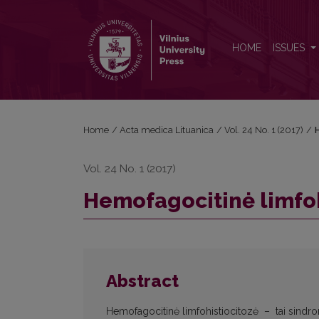
Hemofagocitinė limfohistiocitozė: literatūros apžva
HOME
ISSUES
Home
/
Acta medica Lituanica
/
Vol. 24 No. 1 (2017)
/
H
Vol. 24 No. 1 (2017)
Hemofagocitinė limfoh
Abstract
Hemofagocitinė limfohistiocitozė – tai sindrom