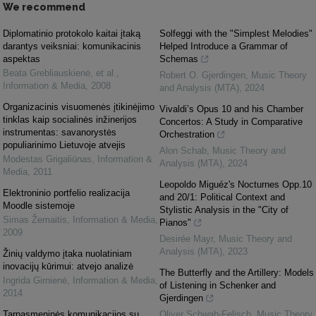
We recommend
Diplomatinio protokolo kaitai įtaką
Solfeggi with the "Simplest Melodies"
darantys veiksniai: komunikacinis
Helped Introduce a Grammar of
aspektas
Schemas
Beata Grebliauskienė, et al.
,
Robert O. Gjerdingen
,
Music Theory
Information & Media
,
2008
and Analysis (MTA)
,
2024
Organizacinis visuomenės įtikinėjimo
Vivaldi’s Opus 10 and his Chamber
tinklas kaip socialinės inžinerijos
Concertos: A Study in Comparative
instrumentas: savanorystės
Orchestration
populiarinimo Lietuvoje atvejis
Alon Schab
,
Music Theory and
Modestas Grigaliūnas
,
Information &
Analysis (MTA)
,
2024
Media
,
2011
Leopoldo Miguéz's Nocturnes Opp.10
Elektroninio portfelio realizacija
and 20/1: Political Context and
Moodle sistemoje
Stylistic Analysis in the "City of
Simas Žemaitis
,
Information & Media
,
Pianos"
2009
Desirée Mayr
,
Music Theory and
Analysis (MTA)
,
2023
Žinių valdymo įtaka nuolatiniam
inovacijų kūrimui: atvejo analizė
The Butterfly and the Artillery: Models
Ingrida Girnienė
,
Information & Media
,
of Listening in Schenker and
2014
Gjerdingen
Tarpasmeninės komunikacijos su
Oliver Schwab-Felisch
,
Music Theory