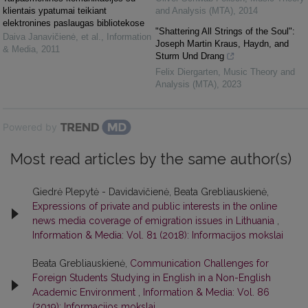
klientais ypatumai teikiant
and Analysis (MTA)
,
2014
elektronines paslaugas bibliotekose
"Shattering All Strings of the Soul":
Daiva Janavičienė, et al.
,
Information
Joseph Martin Kraus, Haydn, and
& Media
,
2011
Sturm Und Drang
Felix Diergarten
,
Music Theory and
Analysis (MTA)
,
2023
Powered by
Most read articles by the same author(s)
Giedrė Plepytė - Davidavičienė, Beata Grebliauskienė,
Expressions of private and public interests in the online
news media coverage of emigration issues in Lithuania
,
Information & Media: Vol. 81 (2018): Informacijos mokslai
Beata Grebliauskienė,
Communication Challenges for
Foreign Students Studying in English in a Non-English
Academic Environment
,
Information & Media: Vol. 86
(2019): Informacijos mokslai