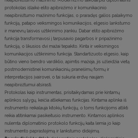
neapibrėžtumo mažinimo. Modernizmo laikotarpiu diplomatinis
protokolas išlaikė elito apibrėžimo ir komunikacinio
neapibrėžtumo mažinimo funkcijas, o praradęs galios palaikymo
funkciją, patapo veiksmingos komunikacijos, elgesio lankstumo
ir manevrų laisvės užtikrinimo įrankiu. Dabar elito apibrėžimo
funkcija transformavosi į tarpusavio pagarbos ir pripažinimo
funkciją, o likusios dvi mažai tepakito. Kinta ir veiksmingos
komunikacijos užtikrinimo funkcija. Standartizuoto elgesio, kaip
būtino vieno bendro vardiklio, apimtis mažėja, jis užleidžia vietą
postmodernistinei komunikacinių pranešimų formų ir
interpretacijos įvairovei, o tai sukuria erdvę naujam
neapibrėžtumui atsirasti.
Protokolas kaip instrumentas, prisitaikydamas prie kintamų
aplinkos sąlygų, keičia atliekamas funkcijas. Kintama aplinka iš
instrumento reikalauja kitokių funkcijų, o toms funkcijoms atlikti
reikia atitinkamai pasikeitusio instrumento. Kintamos aplinkos
nulemta diplomatinio protokolo funkcijų kaita lemia jo kaip
instrumento paprastėjimą ir lankstumo didėjimą.