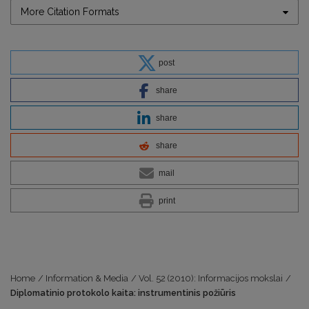
More Citation Formats
post
share
share
share
mail
print
Home
/
Information & Media
/
Vol. 52 (2010): Informacijos mokslai
/
Diplomatinio protokolo kaita: instrumentinis požiūris