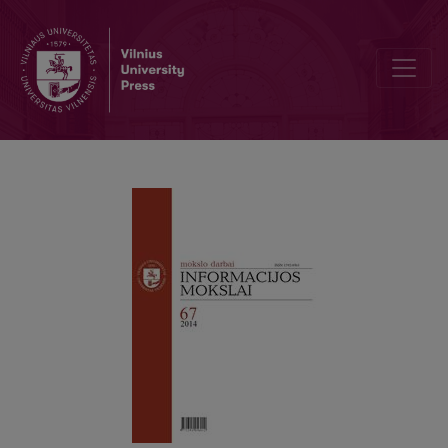
Diplomatinio protokolo kaita: instrumentinis požiūris