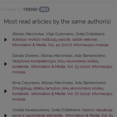
Powered by
Most read articles by the same author(s)
Albinas Marčinskas, Vilija Gudonienė, Greta Drūteikienė,
Aukštojo mokslo institucijų įvaizdis: šališki veiksniai
,
Information & Media: Vol. 40 (2007): Informacijos mokslai
Danuta Diskienė, Albinas Marčinskas, Asta Stankevičienė,
Vadybinės kompetencijos žinių visuomenės iššūkių
kontekste
,
Information & Media: Vol. 53 (2010): Informacijos
mokslai
Rima Česynienė, Albinas Marčinskas, Asta Stankevičienė,
Žmogiškųjų išteklių tarnybos žinių ekonomikos iššūkių
kontekste
,
Information & Media: Vol. 67 (2014): Informacijos
mokslai
Violeta Kavaliauskienė, Greta Drūteikienė,
Vadovo reputacija:
esmė ir pagrindiniai elementai
,
Information & Media: Vol. 61