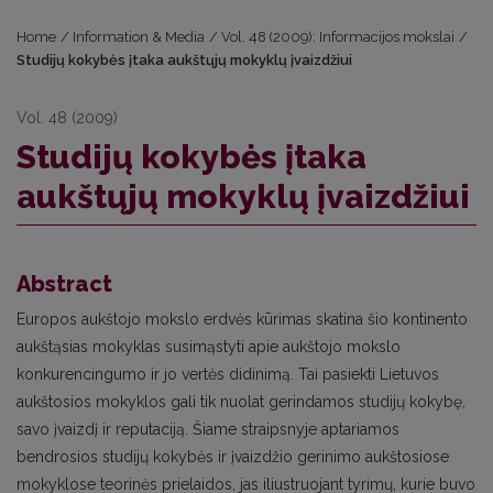
Home
/
Information & Media
/
Vol. 48 (2009): Informacijos mokslai
/
Studijų kokybės įtaka aukštųjų mokyklų įvaizdžiui
Vol. 48 (2009)
Studijų kokybės įtaka
aukštųjų mokyklų įvaizdžiui
Abstract
Europos aukštojo mokslo erdvės kūrimas skatina šio kontinento
aukštąsias mokyklas susimąstyti apie aukštojo mokslo
konkurencingumo ir jo vertės didinimą. Tai pasiekti Lietuvos
aukštosios mokyklos gali tik nuolat gerindamos studijų kokybę,
savo įvaizdį ir reputaciją. Šiame straipsnyje aptariamos
bendrosios studijų kokybės ir įvaizdžio gerinimo aukštosiose
mokyklose teorinės prielaidos, jas iliustruojant tyrimų, kurie buvo