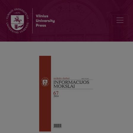
Studijų kokybės įtaka aukštųjų mokyklų įvaizdžiui