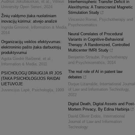
Audrius Jokubauskas, et al.
,
Vilnius
Interhemispheric Transfer Deficit in
University Open Series
,
2024
Alexithymia: A Transcranial Magnetic
Stimulation Study
Žinių valdymo įtaka nuolatiniam
Vincenzo Romei
,
Psychotherapy and
inovacijų kūrimui: atvejo analizė
Psychosomatics
Ingrida Girnienė
,
Information & Media
,
2014
Neural Correlates of Procedural
Variants in Cognitive-Behavioral
Organizacijų veiklos efektyvumas:
Therapy: A Randomized, Controlled
elektroninio pašto įtaka darbuotojų
Multicenter fMRI Study
produktyvumui
Benjamin Straube
,
Psychotherapy
Agota Giedrė Raišienė, et al.
,
and Psychosomatics
,
2014
Information & Media
,
2011
The real role of AI in patent law
PSICHOLOGŲ DRAUGIJA IR JOS
debates
ĮTAKA PSICHOLOGIJOS RAIDAI
LIETUVOJE
Duque Lizarralde
,
International Journal
of Law and Information Technology
,
Juvencijus Lapė
,
Psichologija
,
1999
2022
Digital Death, Digital Assets and Post-
Mortem Privacy, By Edina Harbinja
David Oliver Erdos
,
International
Journal of Law and Information
Technology