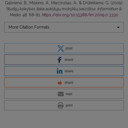
Galinienė, B., Miškinis, A., Marčinskas, A., & Drūteikienė, G. (2009).
Studijų kokybės įtaka aukštųjų mokyklų įvaizdžiui.
Information &
Media
,
48
, 68-81.
https://doi.org/10.15388/Im.2009.0.3330
More Citation Formats
post
share
share
share
mail
print