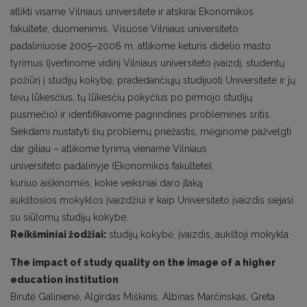
atlikti visame Vilniaus universitete ir atskirai Ekonomikos
fakultete, duomenimis. Visuose Vilniaus universiteto
padaliniuose 2005–2006 m. atlikome keturis didelio masto
tyrimus (įvertinome vidinį Vilniaus universiteto įvaizdį, studentų
požiūrį į studijų kokybę, pradedančiųjų studijuoti Universitete ir jų
tėvų lūkesčius, tų lūkesčių pokyčius po pirmojo studijų
pusmečio) ir identifikavome pagrindines problemines sritis.
Siekdami nustatyti šių problemų priežastis, mėginome pažvelgti
dar giliau – atlikome tyrimą viename Vilniaus
universiteto padalinyje (Ekonomikos fakultete),
kuriuo aiškinomės, kokie veiksniai daro įtaką
aukštosios mokyklos įvaizdžiui ir kaip Universiteto įvaizdis siejasi
su siūlomų studijų kokybe.
Reikšminiai žodžiai:
studijų kokybė, įvaizdis, aukštoji mokykla.
The impact of study quality on the image of a higher
education institution
Birutė Galinienė, Algirdas Miškinis, Albinas Marčinskas, Greta