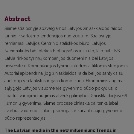
Abstract
Šiame straipsnyje apžvelgiamos Latvijos žinias-klaidos raidos,
turinio ir vartojimo tendencijos nuo 2000 m. Straipsnyje
remiamasi Latvijos Centrinio statistikos biuro, Latvijos
Nacionalinės bibliotekos Bibliografijos instituto, taip pat TNS
Latvia rinkos tyrimų kompanijos duomenimis bei Latvijos
universiteto Komunikacijos tyrimų katedros atliktomis studijomis.
Autoriai apibendrina, jog žiniasklaidos raida bei jos santykis su
auditorija yra lankstūs ir gana komplikuoti. Ekonominis augimas
sąlygojo Latvijos visuomenės gyvenimo būdo pokyčius, o
spartus vartojimo augimas atvėrė galimybes žiniasklaidai įsiveržti
į žmonių gyvenimą. Šiame procese žiniasklaidai tenka labai
svarbus vaidmuo, siūlant pramogas ir kuriant naujo gyvenimo
būdo reprezentacijas.
The Latvian media in the new millennium: Trends in