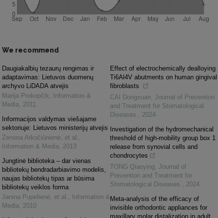
We recommend
Daugiakalbių tezaurų rengimas ir
Effect of electrochemically dealloying
adaptavimas: Lietuvos duomenų
Ti6Al4V abutments on human gingival
archyvo LiDADA atvejis
fibroblasts
Marija Prokopčik
,
Information &
CAI Dongxuan
,
Journal of Prevention
Media
,
2011
and Treatment for Stomatological
Diseases
,
2024
Informacijos valdymas viešajame
sektoriuje: Lietuvos ministerijų atvejis
Investigation of the hydromechanical
Zenona Atkočiūnienė, et al.
,
threshold of high-mobility group box 1
Information & Media
,
2013
release from synovial cells and
chondrocytes
Jungtinė biblioteka – dar vienas
TONG Qiaoying
,
Journal of
bibliotekų bendradarbiavimo modelis,
Prevention and Treatment for
naujas bibliotekų tipas ar būsima
Stomatological Diseases
,
2024
bibliotekų veiklos forma
Janina Pupelienė, et al.
,
Information &
Meta-analysis of the efficacy of
Media
,
2010
invisible orthodontic appliances for
maxillary molar distalization in adult