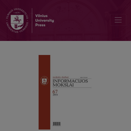
Latvijos žiniasklaida naujajame tūkstantmetyje: raidos, turinio ir v