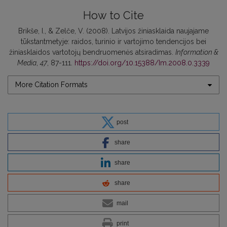
How to Cite
Brikše, I., & Zelče, V. (2008). Latvijos žiniasklaida naujajame
tūkstantmetyje: raidos, turinio ir vartojimo tendencijos bei
žiniasklaidos vartotojų bendruomenės atsiradimas.
Information &
Media
,
47
, 87-111.
https://doi.org/10.15388/Im.2008.0.3339
More Citation Formats
post
share
share
share
mail
print