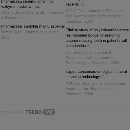
Informacinių sistemų dinaminio
patients
valdymo modeliavimas
KANG Fujia
,
Journal of Prevention
Tatjana Brazaitienė, et al.
,
Information
and Treatment for Stomatological
& Media
,
2009
Diseases
,
2024
Informaciniai santykių mainų aspektai
Clinical study of polyetheretherketone
Tomas Rytel
,
Information & Media
,
resin-bonded bridge for restoring
2009
anterior missing teeth in patients with
periodontitis
LIN Chenguanlu
,
Journal of
Prevention and Treatment for
Stomatological Diseases
,
2024
Expert consensus on digital intraoral
scanning technology
YOU Jie
,
Journal of Prevention and
Treatment for Stomatological
Diseases
,
2024
Powered by