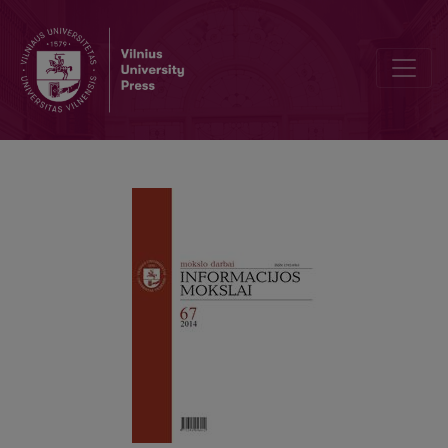
Žurnalistikos raštingumo ugdymas kaip aukštojo mokslo studijų pr