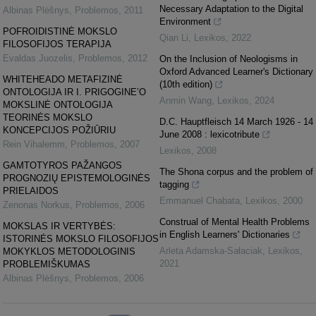
Necessary Adaptation to the Digital
Albinas Plėšnys
,
Problemos
,
2011
Environment
POFROIDISTINĖ MOKSLO
Qian Li
,
Lexikos
,
2022
FILOSOFIJOS TERAPIJA
Evaldas Juozelis
,
Problemos
,
2012
On the Inclusion of Neologisms in
Oxford Advanced Learner's Dictionary
WHITEHEADO METAFIZINĖ
(10th edition)
ONTOLOGIJA IR I. PRIGOGINE’O
Anmin Wang
,
Lexikos
,
2024
MOKSLINĖ ONTOLOGIJA
TEORINĖS MOKSLO
D.C. Hauptfleisch 14 March 1926 - 14
KONCEPCIJOS POŽIŪRIU
June 2008 : lexicotribute
Rein Vihalemm
,
Problemos
,
2007
Lexikos
,
2008
GAMTOTYROS PAŽANGOS
The Shona corpus and the problem of
PROGNOZIŲ EPISTEMOLOGINĖS
tagging
PRIELAIDOS
Emmanuel Chabata
,
Lexikos
,
2000
Zenonas Norkus
,
Problemos
,
2006
Construal of Mental Health Problems
MOKSLAS IR VERTYBĖS:
in English Learners' Dictionaries
ISTORINĖS MOKSLO FILOSOFIJOS
Arleta Adamska-Sałaciak
,
Lexikos
,
MOKYKLOS METODOLOGINIS
2021
PROBLEMIŠKUMAS
Albinas Plėšnys
,
Problemos
,
2006