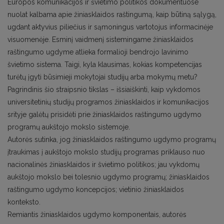
Europos komunikacijos ir švietimo politikos dokumentuose
nuolat kalbama apie žiniasklaidos raštingumą, kaip būtiną sąlygą,
ugdant aktyvius piliečius ir sąmoningus vartotojus informacinėje
visuomenėje. Esminį vaidmenį sistemingame žiniasklaidos
raštingumo ugdyme atlieka formalioji bendrojo lavinimo
švietimo sistema. Taigi, kyla klausimas, kokias kompetencijas
turėtų įgyti būsimieji mokytojai studijų arba mokymų metu?
Pagrindinis šio straipsnio tikslas – išsiaiškinti, kaip vykdomos
universitetinių studijų programos žiniasklaidos ir komunikacijos
srityje galėtų prisidėti prie žiniasklaidos raštingumo ugdymo
programų aukštojo mokslo sistemoje.
Autorės sutinka, jog žiniasklaidos raštingumo ugdymo programų
įtraukimas į aukštojo mokslo studijų programas priklauso nuo
nacionalinės žiniasklaidos ir švietimo politikos; jau vykdomų
aukštojo mokslo bei tolesnio ugdymo programų; žiniasklaidos
raštingumo ugdymo koncepcijos; vietinio žiniasklaidos
konteksto.
Remiantis žiniasklaidos ugdymo komponentais, autorės