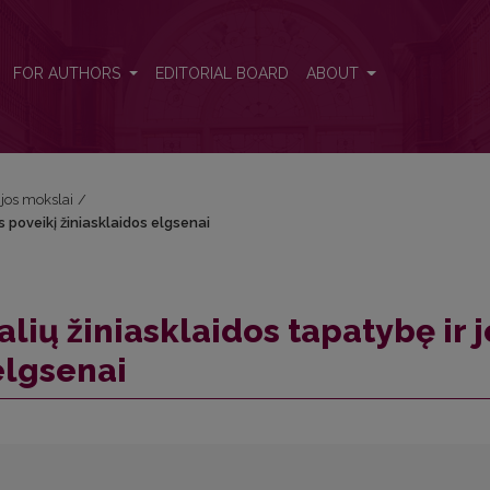
jos poveikį žiniasklaidos elgsenai
FOR AUTHORS
EDITORIAL BOARD
ABOUT
ijos mokslai
/
os poveikį žiniasklaidos elgsenai
alių žiniasklaidos tapatybę ir j
elgsenai