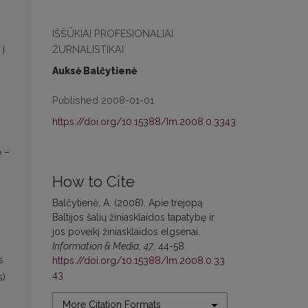
IŠŠŪKIAI PROFESIONALIAI
ŽURNALISTIKAI
 į
Auksė Balčytienė
Published 2008-01-01
https://doi.org/10.15388/Im.2008.0.3343
ė –
How to Cite
Balčytienė, A. (2008). Apie trejopą
Baltijos šalių žiniasklaidos tapatybę ir
jos poveikį žiniasklaidos elgsenai.
Information & Media
,
47
, 44-58.
s
https://doi.org/10.15388/Im.2008.0.33
43
s)
More Citation Formats