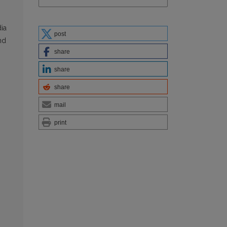
dia
post
nd
share
share
share
mail
print