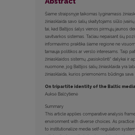
Abstract
Šiame straipsnyje taikomas lyginamasis žiniaskla
žiniasklaida savo šalių skaitytojams siūlo įvair
tai, kad Baltijos šalys vienos pirmųjų jaunos d
savitvarkos sistemas. Tačiau nepaisant šių pozit
informavimo praktika šiame regione ne visuome
tarnauja politikos ar verslo interesams. Taip pa
žiniasklaidos sistemų „pasiskolinti“ dalykai ir
nuomone, jog Baltijos šalių žiniasklaida yra laba
žiniasklaida, kurios priemonėms būdinga sava 
On tripartite identity of the Baltic med
Auksė Balčytienė
Summary
This article applies comparative analysis fram
environment with diverse choices. As practice 
to institutionalize media self-regulation syste