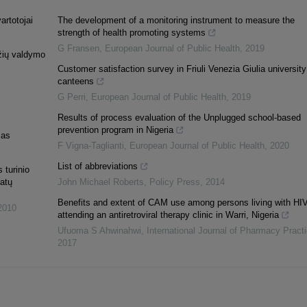
artotojai
The development of a monitoring instrument to measure the
strength of health promoting systems
G Fransen
,
European Journal of Public Health
,
2019
žių valdymo
Customer satisfaction survey in Friuli Venezia Giulia university
canteens
G Perri
,
European Journal of Public Health
,
2019
Results of process evaluation of the Unplugged school-based
prevention program in Nigeria
mas
F Vigna-Taglianti
,
European Journal of Public Health
,
2020
List of abbreviations
 turinio
tatų
John Michael Roberts
,
Policy Press
,
2014
Benefits and extent of CAM use among persons living with HI
2010
attending an antiretroviral therapy clinic in Warri, Nigeria
Ufuoma S Ahwinahwi
,
International Journal of Pharmacy Pract
2017