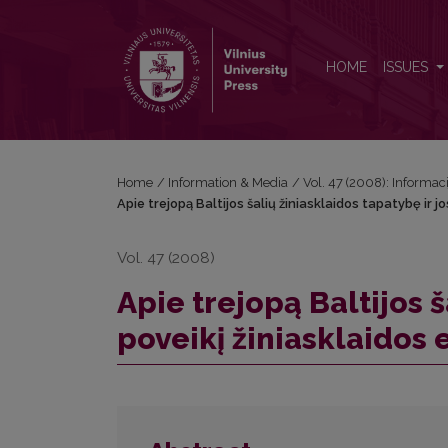
Apie trejopą Baltijos šalių žiniasklaidos tapatybę ir 
HOME
ISSUES
Home
/
Information & Media
/
Vol. 47 (2008): Informac
Apie trejopą Baltijos šalių žiniasklaidos tapatybę ir j
Vol. 47 (2008)
Apie trejopą Baltijos š
poveikį žiniasklaidos 