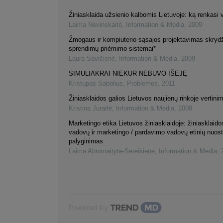
Žiniasklaida užsienio kalbomis Lietuvoje: ką renkasi v
Laima Nevinskaitė
,
Information & Media
,
2009
Žmogaus ir kompiuterio sąsajos projektavimas skryd
sprendimų priėmimo sistemai*
Laura Savičienė
,
Information & Media
,
2009
SIMULIAKRAI NIEKUR NEBUVO IŠĖJĘ
Kristupas Sabolius
,
Problemos
,
2011
Žiniasklaidos galios Lietuvos naujienų rinkoje vertini
Kristina Juraitė
,
Information & Media
,
2008
Marketingo etika Lietuvos žiniasklaidoje: žiniasklaidos
vadovų ir marketingo / pardavimo vadovų etinių nuos
palyginimas
Laima Abromaitytė-Sereikienė
,
Information & Media
,
Powered by