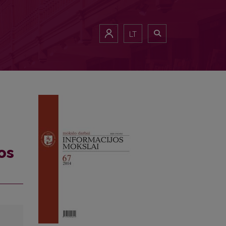
LT
os