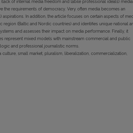
s (lack of internal media freedom and labile professional ideals) media
ve the requirements of democracy. Very often media becomes an
) aspirations. In addition, the article focuses on certain aspects of me
c region (Baltic and Nordic countries) and identifies unique national a
 systems and assesses their impact on media performance. Finally, it
tates represent mixed models with mainstream commercial and public
logic and professional journalistic norms.
culture, small market, pluralism, liberalization, commercialization,