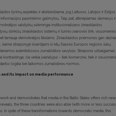
idos tyrimų aspektas ir atskleidžiama, jog Lietuvos, Latvijos ir Estijos
ių informacijos pasirinkimo galimybių. Taip pat, atkreipiamas dėmesys ir
emokratijos valstybių sėkmingai institucionalizavo žiniasklaidos
yvių slinkčių žiniasklaidos sistemų ir turinio įvairovės link, visuomenės
t tarnauja demokratijos tikslams. Žiniasklaidos priemonės gan dažnai
t, šiame straipsnyje išvardijami iš kitų Šiaurės Europos regiono šalių
 aptariamos autentiškosios žurnalistikos savybės. Straipsnis užbaigiamas
i kontrastinga: čia veikia įvairialypė – tiek komercinė, tiek ir visuomen
darbo logika bei taikomos žurnalistinės normos.
ia and its impact on media performance
ework and demonstrates that media in the Baltic States offers rich new
reveals, the three countries were also able (with more or less succes
ms. In spite of these transformations towards democratic media, this