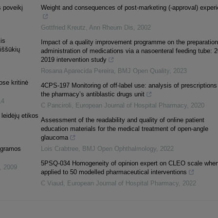
s poveikį
Weight and consequences of post-marketing (-approval) exper
Gottfried Kreutz
,
Ann Rheum Dis
,
2002
is
Impact of a quality improvement programme on the preparatio
iššūkių
administration of medications via a nasoenteral feeding tube: 
2019 intervention study
Rosana Aparecida Pereira
,
BMJ Open Quality
,
2023
se kritinė
4CPS-197 Monitoring of off-label use: analysis of prescriptions
the pharmacy’s antiblastic drugs unit
14
C Panciroli
,
European Journal of Hospital Pharmacy
,
2020
 leidėjų etikos
Assessment of the readability and quality of online patient
education materials for the medical treatment of open-angle
glaucoma
rogramos
Lois Crabtree
,
BMJ Open Ophthalmology
,
2022
5PSQ-034 Homogeneity of opinion expert on CLEO scale whe
,
2009
applied to 50 modelled pharmaceutical interventions
C Viaud
,
European Journal of Hospital Pharmacy
,
2022