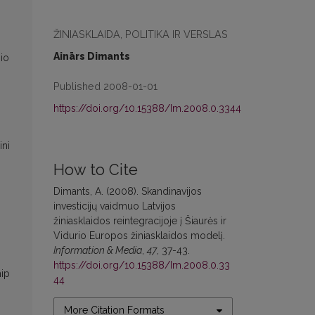
ŽINIASKLAIDA, POLITIKA IR VERSLAS
Ainārs Dimants
nio
Published 2008-01-01
https://doi.org/10.15388/Im.2008.0.3344
ini
How to Cite
Dimants, A. (2008). Skandinavijos
investicijų vaidmuo Latvijos
žiniasklaidos reintegracijoje į Šiaurės ir
Vidurio Europos žiniasklaidos modelį.
Information & Media
,
47
, 37-43.
https://doi.org/10.15388/Im.2008.0.33
hip
44
More Citation Formats