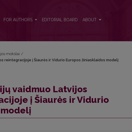
dos reintegracijoje į Šiaurės ir Vidurio Europos žiniasklaidos modelį
FOR AUTHORS
EDITORIAL BOARD
ABOUT
ijos mokslai
/
s reintegracijoje į Šiaurės ir Vidurio Europos žiniasklaidos modelį
ijų vaidmuo Latvijos
cijoje į Šiaurės ir Vidurio
 modelį