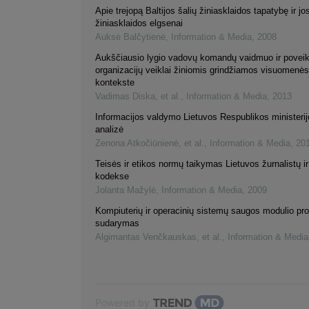
Apie trejopą Baltijos šalių žiniasklaidos tapatybę ir jo
žiniasklaidos elgsenai
Auksė Balčytienė
,
Information & Media
,
2008
Aukščiausio lygio vadovų komandų vaidmuo ir poveik
organizacijų veiklai žiniomis grindžiamos visuomenės
kontekste
Vadimas Diska, et al.
,
Information & Media
,
2013
Informacijos valdymo Lietuvos Respublikos ministerijo
analizė
Zenona Atkočiūnienė, et al.
,
Information & Media
,
20
Teisės ir etikos normų taikymas Lietuvos žurnalistų ir
kodekse
Jolanta Mažylė
,
Information & Media
,
2009
Kompiuterių ir operacinių sistemų saugos modulio p
sudarymas
Algimantas Venčkauskas, et al.
,
Information & Media
Powered by