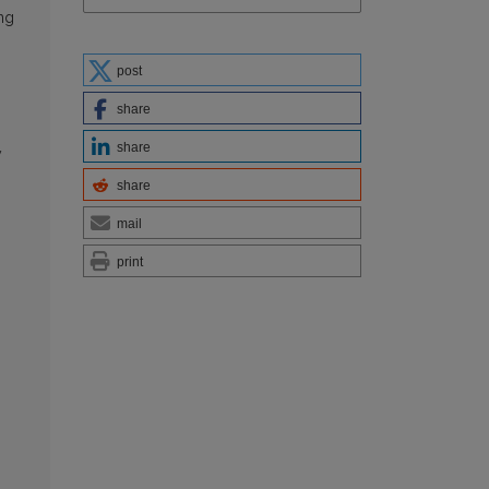
ing
post
share
share
y
share
mail
print