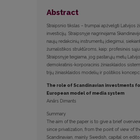
Abstract
Straipsnio tikslas – trumpai apžvelgti Latvijos 
investicijų. Straipsnyje nagrinėjama Skandinavi
naujų redakcinių instrumentų įdiegimui, siekian
žurnalistikos struktūroms, kaip: profesinės sąj
Straipsnyje teigiama, jog pastarųjų metų Latvij
demokratinis-korporacinis žiniasklaidos siste
trijų žiniasklaidos modelių ir politikos koncepci
The role of Scandinavian investments fo
European model of media system
Ainārs Dimants
Summary
The aim of the paper is to give a brief overv
since privatization, from the point of view of
Scandinavian, mainly Swedish, capital on editor