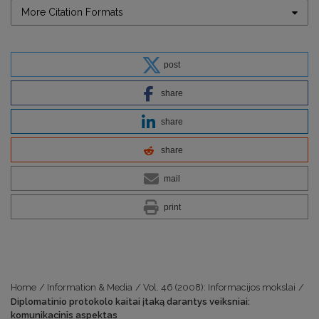
More Citation Formats
post
share
share
share
mail
print
Home
/
Information & Media
/
Vol. 46 (2008): Informacijos mokslai
/
Diplomatinio protokolo kaitai įtaką darantys veiksniai:
komunikacinis aspektas