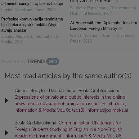
Life]. Athens: P. Kleisi...
administracinėje ir aplinkos teisėje
S. Victor Papacosma
,
The American
Ingrida Danėlienė
,
Teisė
,
2009
Historical Review
,
1977
Profesinė komunikacija teminiame
At Home with the Diplomats: Inside a
bibliotekininkystės tinklaraštyje:
European Foreign Ministry
atvejo analizė
Iver B. Neumann
,
Cornell University
Zinaida Manžuch
,
Information &
Press
,
2012
Media
,
2010
Powered by
Most read articles by the same author(s)
Giedrė Plepytė - Davidavičienė, Beata Grebliauskienė,
Expressions of private and public interests in the online
news media coverage of emigration issues in Lithuania
,
Information & Media: Vol. 81 (2018): Informacijos mokslai
Beata Grebliauskienė,
Communication Challenges for
Foreign Students Studying in English in a Non-English
Academic Environment
,
Information & Media: Vol. 86