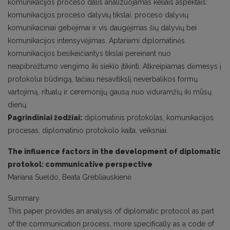
komunikacijos proceso dalis analizuojamas keliais aspektais:
komunikacijos proceso dalyvių tikslai, proceso dalyvių
komunikaciniai gebėjimai ir vis daugėjimas šių dalyvių bei
komunikacijos intensyvėjimas. Aptariami diplomatinės
komunikacijos besikeičiantys tikslai pereinant nuo
neapibrėžtumo vengimo iki siekio įtikinti. Atkreipiamas dėmesys į
protokolui būdingą, tačiau nesavitikslį neverbalikos formų
vartojimą, ritualų ir ceremonijų gausą nuo viduramžių iki mūsų
dienų.
Pagrindiniai žodžiai:
diplomatinis protokolas, komunikacijos
procesas, diplomatinio protokolo kaita, veiksniai.
The influence factors in the development of diplomatic
protokol: communicative perspective
Mariana Sueldo, Beata Grebliauskienė
Summary
This paper provides an analysis of diplomatic protocol as part
of the communication process, more specifically as a code of