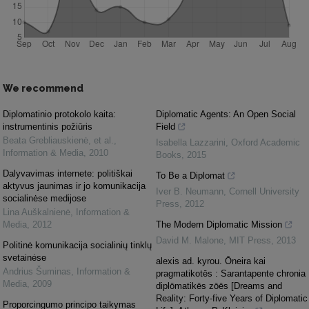
We recommend
Diplomatinio protokolo kaita:
Diplomatic Agents: An Open Social
instrumentinis požiūris
Field
Beata Grebliauskienė, et al.
,
Isabella Lazzarini
,
Oxford Academic
Information & Media
,
2010
Books
,
2015
Dalyvavimas internete: politiškai
To Be a Diplomat
aktyvus jaunimas ir jo komunikacija
Iver B. Neumann
,
Cornell University
socialinėse medijose
Press
,
2012
Lina Auškalnienė
,
Information &
Media
,
2012
The Modern Diplomatic Mission
David M. Malone
,
MIT Press
,
2013
Politinė komunikacija socialinių tinklų
svetainėse
alexis ad. kyrou. Ōneira kai
Andrius Šuminas
,
Information &
pragmatikotēs : Sarantapente chronia
Media
,
2009
diplōmatikēs zōēs [Dreams and
Reality: Forty-five Years of Diplomatic
Proporcingumo principo taikymas