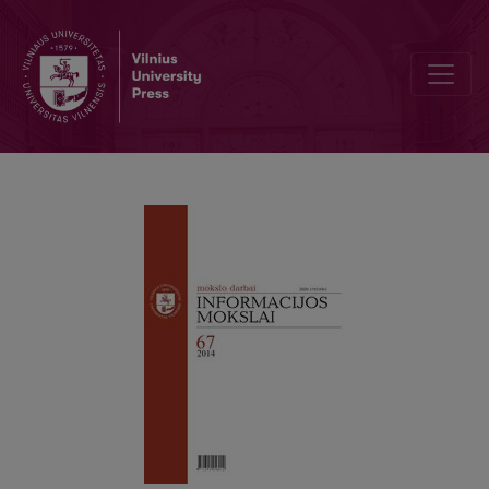
Diplomatinio protokolo kaitai įtaką darantys veiksniai: komunikacini