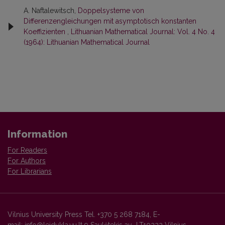
A. Naftalewitsch,
Doppelsysteme von
Differenzengleichungen mit asymptotisch konstanten
Koeffizienten
,
Lithuanian Mathematical Journal: Vol. 4 No. 4
(1964): Lithuanian Mathematical Journal
Information
For Readers
For Authors
For Librarians
Vilnius University Press Tel. +370 5 268 7184, E-