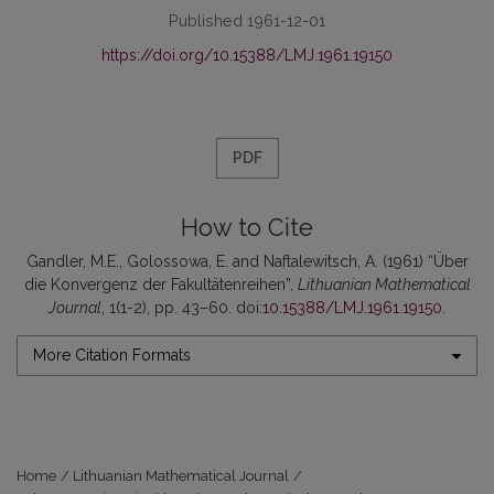
Published 1961-12-01
https://doi.org/10.15388/LMJ.1961.19150
PDF
How to Cite
Gandler, M.E., Golossowa, E. and Naftalewitsch, A. (1961) “Über
die Konvergenz der Fakultätenreihen”,
Lithuanian Mathematical
Journal
, 1(1-2), pp. 43–60. doi:
10.15388/LMJ.1961.19150
.
More Citation Formats
Home
/
Lithuanian Mathematical Journal
/