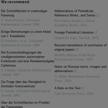
We recommend
Die Schnittflächen in zweimaliger
Abbreviations of Periodicals,
Faserung
Reference Works, and Series
A. Matuzevičius
,
Lithuanian
Pier Franco Beatrice
,
Oxford
Mathematical Journal
,
1964
Academic Books
,
2013
Einige Bemerkungen zu einer Arbeit
Foreign Periodical Literature
von I. Kowalenko
Herbert W. Kale
,
The Auk
,
1975
B Gnedenko, et al.
,
Lithuanian
Mathematical Journal
,
1969
Russian translations of summaries of
original papers
Die Existenzbedingungen der
Monthly Notices of the Royal
verallgemeinerten automorphen
Astronomical Society
,
1959
Funktionen und eine Randwertaufgabe
Carlemans
Notes on Russian terms, images and
V. Kabaila
,
Lithuanian Mathematical
abbreviations
Journal
,
1967
H. White
,
Manchester University
Press
,
2014
Zur Frage über das Restglied im
Zentralen Grenzwertsatz
A Note on the Text
P. Survila
,
Lithuanian Mathematical
Yale University Press
,
2004
Journal
,
1962
Über die Schnittflächen im Produkt
der Faserungen